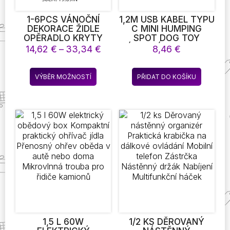
1-6PCS VÁNOČNÍ
1,2M USB KABEL TYPU
DEKORACE ŽIDLE
C MINI HUMPING
OPĚRADLO KRYTY
SPOT DOG TOY
SANTA CLAUS
ZÁBAVNÝ KABEL PRO
Rozpětí
14,62
€
–
33,34
€
8,46
€
ČERVENÝ KLOBOUK
SMARTPHONE
cen:
ŽIDLE ČEPICE
DATOVÉ NABÍJENÍ
14,62 €
Tento
KUCHYNĚ JÍDELNÍ
LINKY UNIVERZÁLNÍ
VÝBĚR MOŽNOSTÍ
PŘIDAT DO KOŠÍKU
až
produkt
ŽIDLE SLAVNOSTNÍ
KABELY PRO
33,34 €
SLIPCOVERS SADY
TELEFONY
má
PRO VÁNOČNÍ
DROPSHIPPING ENC
více
DOVOLENOU
variant.
Možnosti
lze
vybrat
na
stránce
produktu
1,5 L 60W
1/2 KS DĚROVANÝ