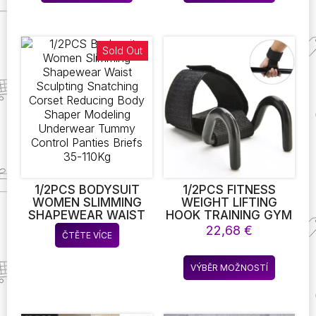
produkt
produkt
POUZDRO NA
COFFEE MUG TEA
7,17 €
SLUCHÁTKA SADA
CUP JUICE GLASS
má
má
ČISTICÍCH NÁSTROJŮ
MILK WATER CUP
více
více
ČISTICÍ KARTÁČ
DRINKWARE
variant.
variant.
Sold Out
Možnosti
Možnost
lze
lze
vybrat
vybrat
na
na
stránce
stránce
produktu
produkt
1/2PCS BODYSUIT
1/2PCS FITNESS
WOMEN SLIMMING
WEIGHT LIFTING
SHAPEWEAR WAIST
HOOK TRAINING GYM
SCULPTING
GRIPS HOOK LIFT
22,68
€
ČTĚTE VÍCE
SNATCHING CORSET
BAREBELL DUMBELL
REDUCING BODY
KETTLBELL STRAPS
Tento
SHAPER MODELING
WRIST SUPPORT PRO
VÝBĚR MOŽNOSTÍ
produkt
UNDERWEAR TUMMY
SPORTOVNÍ CVIČENÍ
CONTROL PANTIES
(WEIGHT LIFTING
má
BRIEFS 35-110KG
HOOK )
více