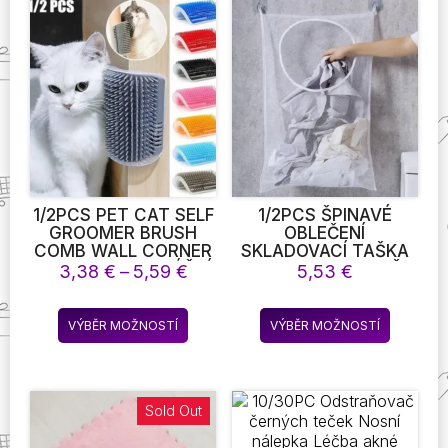
variant.
Možnost
lze
vybrat
na
stránce
produkt
1/2PCS PET CAT SELF
1/2PCS ŠPINAVÉ
GROOMER BRUSH
OBLEČENÍ
COMB WALL CORNER
SKLADOVACÍ TAŠKA
GROOMING MASÁŽNÍ
LAUNDRYBAG KOŠ
Rozpětí
3,38
€
–
5,59
€
5,53
€
HŘEBEN PRO KOČKY
RÁM KBELÍK SKLÁDACÍ
cen:
HRAČKA PRO KOČKY
MESH PRÁDELNA
3,38 €
Tento
Tento
S KOČIČÍ ŠKRABKOU
KOUPELNA STĚNA
VÝBĚR MOŽNOSTÍ
VÝBĚR MOŽNOSTÍ
až
produkt
produkt
NA OBLIČEJ PRO
VISÍ DOMÁCNOST
5,59 €
KOTĚ ŠTĚNĚ KOČIČÍ
OBLEČENÍ
má
má
DOPLŇKY
ORGANIZÁTOR S
více
více
HÁČKEM
variant.
variant.
Sold Out
Možnosti
Možnost