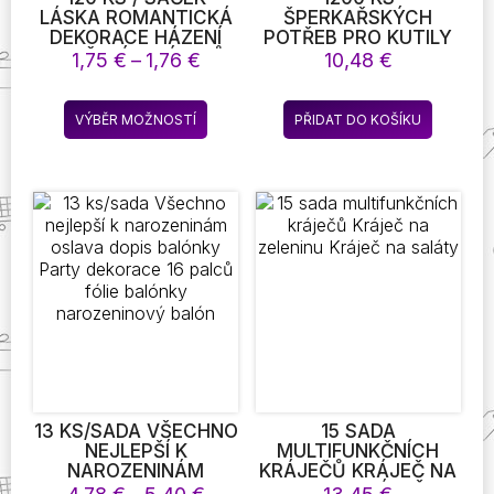
LÁSKA ROMANTICKÁ
ŠPERKAŘSKÝCH
DEKORACE HÁZENÍ
POTŘEB PRO KUTILY
OKVĚTNÍCH LÍSTKŮ
A OPRAVY
Rozpětí
1,75
€
–
1,76
€
10,48
€
SRDCE SVATEBNÍ
NÁHRDELNÍKŮ S
cen:
STOLNÍ DEKORACE
KLEŠTĚMI NA
1,75 €
Tento
DEKORACE
KROUŽKY A
VÝBĚR MOŽNOSTÍ
PŘIDAT DO KOŠÍKU
až
produkt
VALENTÝNA
OTEVŘENÝMI
1,76 €
ZÁSOBOVÁNÍ STRANY
KROUŽKY (1200 KS
má
MÓDA
STŘÍBRNÝCH A
více
ZLATÝCH)
variant.
Možnosti
lze
vybrat
na
stránce
produktu
13 KS/SADA VŠECHNO
15 SADA
NEJLEPŠÍ K
MULTIFUNKČNÍCH
NAROZENINÁM
KRÁJEČŮ KRÁJEČ NA
OSLAVA DOPIS
ZELENINU KRÁJEČ NA
Rozpětí