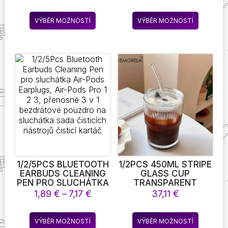
JÍDELNU STRETCH
REPLACEMENT PAD
cen:
cen:
ELASTICKÉ ŽIDLE
COMPATIBLE WITH
5,26 €
3,47 €
Tento
Tento
KRYTY BANKET
SWEEPER FLAT FLOOR
VÝBĚR MOŽNOSTÍ
VÝBĚR MOŽNOSTÍ
až
až
produkt
produkt
HOTEL KUCHYNĚ
MOP CLOTH
21,95 €
5,72 €
SVATBA 10 BAREV
WASHABLE AND
má
má
RELIABLE
více
více
REPLACEMENT MOP
variant.
variant.
CLOTH CLEANING
Možnosti
Možnost
SUPPLIES
lze
lze
vybrat
vybrat
na
na
stránce
stránce
produktu
produkt
1/2/5PCS BLUETOOTH
1/2PCS 450ML STRIPE
EARBUDS CLEANING
GLASS CUP
PEN PRO SLUCHÁTKA
TRANSPARENT
AIR-PODS EARPLUGS,
MATCHA SEE
Rozpětí
1,89
€
–
7,17
€
37,11
€
AIR-PODS PRO 1 2 3,
THROUGH CUP
cen:
PŘENOSNÉ 3 V 1
GLASSES WITH LID
1,89 €
Tento
Tento
BEZDRÁTOVÉ
AND STRAW ICE
VÝBĚR MOŽNOSTÍ
VÝBĚR MOŽNOSTÍ
až