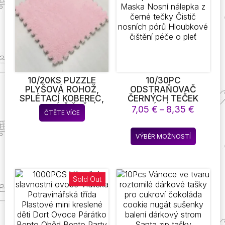
lze
lze
vybrat
vybrat
na
na
stránce
stránce
produktu
produkt
10/20KS PUZZLE
10/30PC
PLYŠOVÁ ROHOŽ,
ODSTRAŇOVAČ
SPLÉTACÍ KOBEREC,
ČERNÝCH TEČEK
SNADNÉ ČIŠTĚNÍ,
NOSNÍ NÁLEPKA
Rozpět
7,05
€
–
8,35
€
ČTĚTE VÍCE
DOMÁCÍ MAZLÍČCI,
LÉČBA AKNÉ MASKA
cen:
KOBEREC DO
NOSNÍ NÁLEPKA Z
7,05 €
Tento
OBÝVACÍHO POKOJE,
ČERNÉ TEČKY ČISTIČ
VÝBĚR MOŽNOSTÍ
až
produkt
KUCHYŇSKÁ
NOSNÍCH PÓRŮ
8,35 €
ROHOŽKA NA WC,
HLOUBKOVÉ ČIŠTĚNÍ
má
DĚTSKÁ ROHOŽKA NA
PÉČE O PLEŤ
více
PROLÉZÁNÍ, ROHOŽKA
variant.
Sold Out
NA KOLEJÍCH TATAMI,
Možnost
OMYVATELNÝ
KOBEREC, PLOVOUCÍ
lze
ROHOŽKA K OKNU NA
vybrat
NOČNÍ STOLEK
na