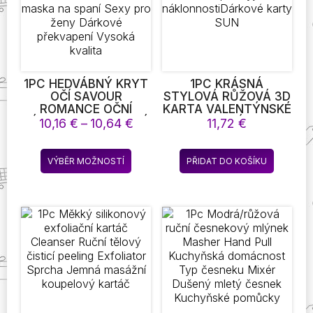
na
na
stránce
stránce
produktu
produkt
1PC HEDVÁBNÝ KRYT
1PC KRÁSNÁ
OČÍ SAVOUR
STYLOVÁ RŮŽOVÁ 3D
ROMANCE OČNÍ
KARTA VALENTÝNSKÉ
ZÁPLATY ROZTOMILÁ
KARTY LÁSKY
Rozpětí
10,16
€
–
10,64
€
11,72
€
PÁSKA NA OČI
POŽEHNÁNÍ
cen:
HEDVÁBNÁ STUHA
SVĚTELNÉ A
10,16 €
Tento
SATÉNOVÁ
NAHRÁVACÍ PRO
VÝBĚR MOŽNOSTÍ
PŘIDAT DO KOŠÍKU
až
produkt
HEDVÁBNÁ MASKA NA
VYJÁDŘENÍ
10,64 €
SPANÍ SEXY PRO
NÁKLONNOSTIDÁRKOVÉ
má
ŽENY DÁRKOVÉ
KARTY SUN
více
PŘEKVAPENÍ VYSOKÁ
variant.
KVALITA
Možnosti
lze
vybrat
na
stránce
produktu