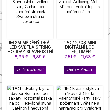
lze
lze
vybrat
vybrat
na
na
stránce
stránce
produktu
produkt
1M 2M MĚDĚNÝ DRÁT
1PC / 2PCS MINI
LED SVĚTLA STRING
DIGITÁLNÍ LCD
HOLIDAY SLAVNOSTNÍ
TEPLOMĚR
OSVĚTLENÍ FAIRY
VLHKOMĚR VLHKOST
Rozpětí
Rozpět
6,35
€
–
6,89
€
7,51
€
–
11,63
€
GARLAND PRO
WELLBEING METER
cen:
cen:
VÁNOČNÍ STROMEK
MÍSTNOST VNITŘNÍ
6,35 €
7,51 €
Tento
Tento
SVATEBNÍ STRANA
TEPLOTA MĚŘENÍ
VÝBĚR MOŽNOSTÍ
VÝBĚR MOŽNOSTÍ
až
až
produkt
produkt
DEKORACE
NÁSTROJ
6,89 €
11,63 €
má
má
více
více
variant.
variant.
Možnosti
Možnost
lze
lze
vybrat
vybrat