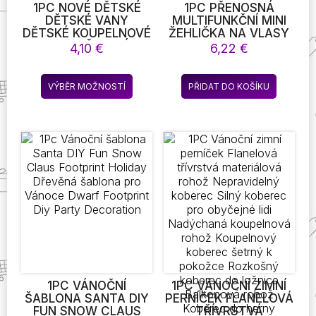
1PC NOVÉ DĚTSKÉ
1PC PŘENOSNÁ
DĚTSKÉ VANY
MULTIFUNKČNÍ MINI
DĚTSKÉ KOUPELNOVÉ
ŽEHLIČKA NA VLASY
LED SVĚTELNÉ
CURLING HAIR
4,10
€
6,22
€
HRAČKY COLOR
TRAVEL FRIENDLY
CHANGEKIDS BATH
STRAIGHTENING
Tento
TOYS GIFT
BRUSH HOT COMB
VÝBĚR MOŽNOSTÍ
PŘIDAT DO KOŠÍKU
produkt
CURLING IRON HAIR
CURLER
má
PROFESSIONAL FLAT
více
IRON HAIR
variant.
STRAIGHTENER
Možnosti
lze
vybrat
na
stránce
produktu
1PC VÁNOČNÍ
1PC VÁNOČNÍ ZIMNÍ
ŠABLONA SANTA DIY
PERNÍČEK FLANELOVÁ
FUN SNOW CLAUS
TŘÍVRSTVÁ