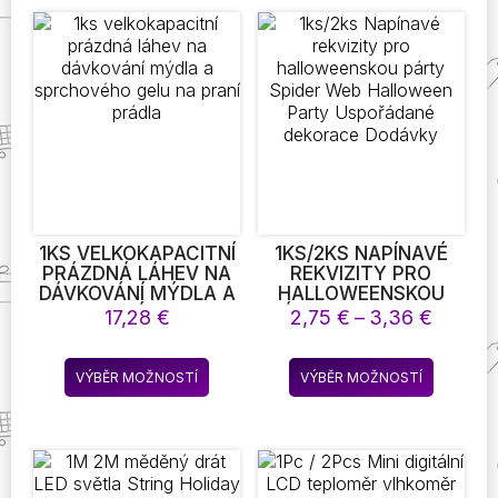
více
více
RŮŽOVÁ/MODRÁ/
variant.
variant.
ŠEDÁ NEJLEPŠÍ
Možnosti
Možnost
DÁRKY K
NAROZENINÁMVÁNOCE
lze
lze
vybrat
vybrat
na
na
stránce
stránce
produktu
produkt
1KS VELKOKAPACITNÍ
1KS/2KS NAPÍNAVÉ
PRÁZDNÁ LÁHEV NA
REKVIZITY PRO
DÁVKOVÁNÍ MÝDLA A
HALLOWEENSKOU
SPRCHOVÉHO GELU
PÁRTY SPIDER WEB
Rozpět
17,28
€
2,75
€
–
3,36
€
NA PRANÍ PRÁDLA
HALLOWEEN PARTY
cen:
USPOŘÁDANÉ
2,75 €
Tento
Tento
DEKORACE DODÁVKY
VÝBĚR MOŽNOSTÍ
VÝBĚR MOŽNOSTÍ
až
produkt
produkt
3,36 €
má
má
více
více
variant.
variant.
Možnosti
Možnost