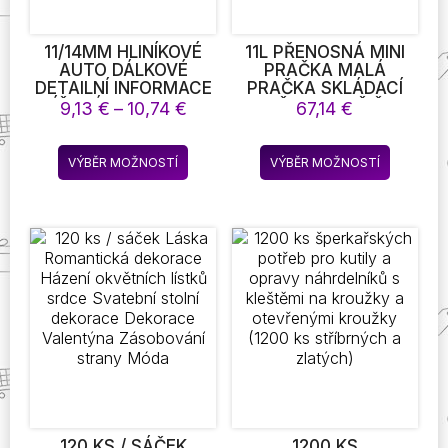
11/14MM HLINÍKOVÉ
11L PŘENOSNÁ MINI
AUTO DÁLKOVÉ
PRAČKA MALÁ
DETAILNÍ INFORMACE
PRAČKA SKLÁDACÍ
KLÍČOVÁ SAMOLEPKA
PRAČKA A SUŠIČKA
Rozpětí
9,13
€
–
10,74
€
67,14
€
EMBLEM AUTO
NA PRÁDLO
cen:
PŘÍSLUŠENSTVÍ PRO
9,13 €
Tento
Tento
VÝKON F30 F10 E90
VÝBĚR MOŽNOSTÍ
VÝBĚR MOŽNOSTÍ
až
produkt
produkt
F20 E46 E60 E70 E39
10,74 €
E36 E87 E92
má
má
více
více
variant.
variant.
Možnosti
Možnost
lze
lze
vybrat
vybrat
na
na
stránce
stránce
produktu
produkt
120 KS / SÁČEK
1200 KS