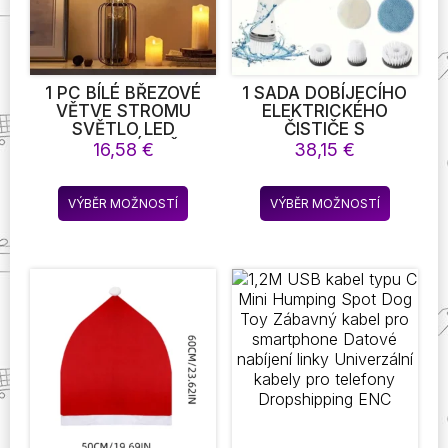
1 PC BÍLÉ BŘEZOVÉ
1 SADA DOBÍJECÍHO
VĚTVE STROMU
ELEKTRICKÉHO
SVĚTLO LED
ČISTIČE S
SLAVNOSTNÍ SVĚTLA
NASTAVITELNOU
16,58
€
38,15
€
NA BATERIE PRO
DLOUHOU RUKOJETÍ
VÁNOČNÍ
A 6 VYMĚNITELNÝMI
Tento
Tento
SLAVNOSTNÍ PÁRTY
KARTÁČOVÝMI
VÝBĚR MOŽNOSTÍ
VÝBĚR MOŽNOSTÍ
produkt
produkt
SVATEBNÍ DEKORACE
HLAVICEMI – IDEÁLNÍ
VĚTVIČKA VENKOVNÍ
PRO ČIŠTĚNÍ
má
má
SVĚTLA
KOUPELEN, KUCHYNÍ,
více
více
AUT A DALŠÍCH
variant.
variant.
MÍSTNOSTÍ
Možnosti
Možnost
lze
lze
vybrat
vybrat
na
na
stránce
stránce
produktu
produkt