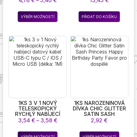
4,78
€
–
5,40
€
13,45
€
BALÓNKY PARTY
SALÁTY
cen:
DEKORACE 16 PALCŮ
4,78 €
Tento
FÓLIE BALÓNKY
VÝBĚR MOŽNOSTÍ
PŘIDAT DO KOŠÍKU
až
produkt
NAROZENINOVÝ
5,40 €
BALÓN
má
více
variant.
Možnosti
lze
vybrat
na
stránce
produktu
1KS 3 V 1 NOVÝ
1KS NAROZENINOVÁ
TELESKOPICKÝ
DÍVKA CHIC GLITTER
RYCHLÝ NABÍJECÍ
SATIN SASH
DATOVÝ KABEL USB-
PRINCESS HAPPY
Rozpětí
3,54
€
–
3,58
€
2,92
€
C TYPU C / IOS /
BIRTHDAY PARTY
cen:
MICRO USB (DÉLKA:
FAVOR PRO DOSPĚLÉ
3,54 €
Tento
Tento
1M)
VÝBĚR MOŽNOSTÍ
VÝBĚR MOŽNOSTÍ