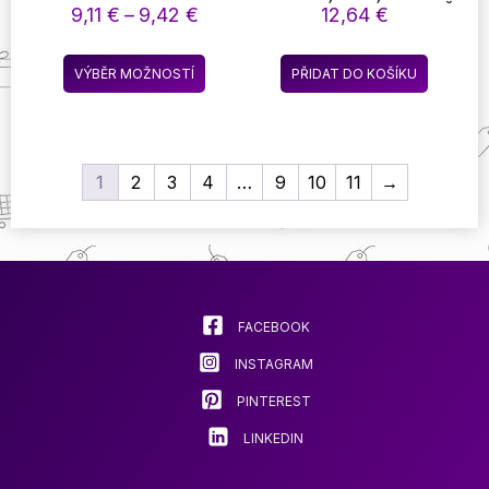
FOOTPRINT HOLIDAY
MATERIÁLOVÁ ROHOŽ
Rozpětí
9,11
€
–
9,42
€
12,64
€
DŘEVĚNÁ ŠABLONA
NEPRAVIDELNÝ
cen:
PRO VÁNOCE DWARF
KOBEREC SILNÝ
9,11 €
Tento
FOOTPRINT DIY
KOBEREC PRO
VÝBĚR MOŽNOSTÍ
PŘIDAT DO KOŠÍKU
až
produkt
PARTY DECORATION
OBYČEJNÉ LIDI
9,42 €
NADÝCHANÁ
má
KOUPELNOVÁ ROHOŽ
více
KOUPELNOVÝ
variant.
KOBEREC ŠETRNÝ K
1
2
3
4
…
9
10
11
→
Možnosti
POKOŽCE ROZKOŠNÝ
KOBEREC DO LOŽNICE
lze
BALKONOVÁ ROHOŽ
vybrat
KOBEREC DO HERNY
na
stránce
produktu
FACEBOOK
INSTAGRAM
PINTEREST
LINKEDIN