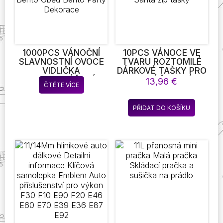
stránce
produkt
1000PCS VÁNOČNÍ
10PCS VÁNOCE VE
SLAVNOSTNÍ OVOCE
TVARU ROZTOMILÉ
VIDLIČKA
DÁRKOVÉ TAŠKY PRO
POTRAVINÁŘSKÁ
CUKROVÍ ČOKOLÁDA
13,96
€
ČTĚTE VÍCE
TŘÍDA PLASTOVÉ MINI
COOKIE NUGÁT
KRESLENÉ DĚTI DORT
SUŠENKY BALENÍ
OVOCE PÁRÁTKO
DÁRKOVÝ STROM
PŘIDAT DO KOŠÍKU
BENTO OBĚD BENTO
SANTA ZIP TAŠKY
PARTY DEKORACE