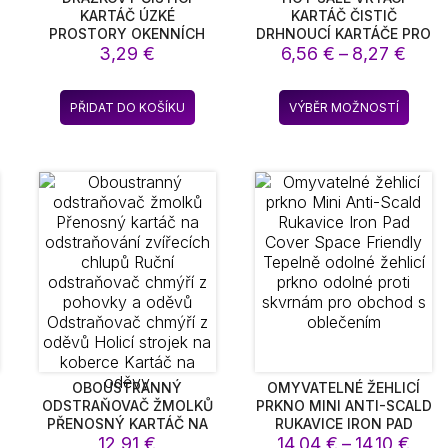
KARTÁČ ÚZKÉ
KARTÁČ ČISTIČ
PROSTORY OKENNÍCH
DRHNOUCÍ KARTÁČE PRO
pětí
Rozp
ŠTĚRBIN NÁSTROJE
3,29
€
KOUPELNOVÝ POVRCH
6,56
€
–
8,27
€
KUCHYNĚ KOUPELNA
KOUPELNOVÁ SPÁROVACÍ
:
cen:
DŮM ČISTÍCÍ POTŘEBY
HMOTA DLAŽDICE VANA
39 €
6,56
to
Tento
SPRCHA KUCHYNĚ AUTO
PŘIDAT DO KOŠÍKU
VÝBĚR MOŽNOSTÍ
až
dukt
produ
CARE ČISTÍCÍ NÁSTROJE
1 €
8,27
má
e
více
ant.
varian
nosti
Možno
lze
rat
vybra
na
ánce
strán
duktu
produ
OBOUSTRANNÝ
OMYVATELNÉ ŽEHLICÍ
ODSTRAŇOVAČ ŽMOLKŮ
PRKNO MINI ANTI-SCALD
PŘENOSNÝ KARTÁČ NA
RUKAVICE IRON PAD
Rozp
ODSTRAŇOVÁNÍ
12,91
€
COVER SPACE FRIENDLY
14,04
€
–
14,10
€