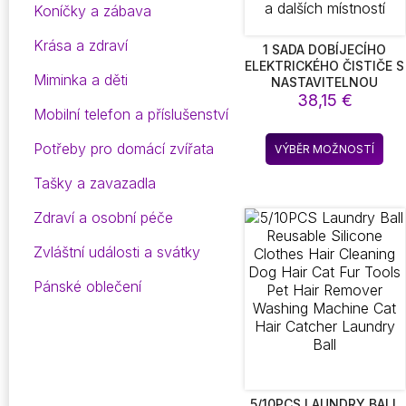
Koníčky a zábava
Krása a zdraví
1 SADA DOBÍJECÍHO
ELEKTRICKÉHO ČISTIČE S
Miminka a děti
NASTAVITELNOU
DLOUHOU RUKOJETÍ A 6
38,15
€
Mobilní telefon a příslušenství
VYMĚNITELNÝMI
KARTÁČOVÝMI
Ten
Potřeby pro domácí zvířata
HLAVICEMI – IDEÁLNÍ
VÝBĚR MOŽNOSTÍ
pro
PRO ČIŠTĚNÍ KOUPELEN,
KUCHYNÍ, AUT A
má
Tašky a zavazadla
DALŠÍCH MÍSTNOSTÍ
víc
Zdraví a osobní péče
vari
Mož
Zvláštní události a svátky
lze
vyb
Pánské oblečení
na
str
pro
5/10PCS LAUNDRY BALL