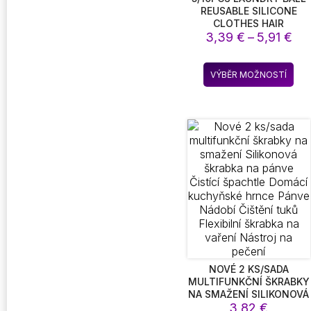
REUSABLE SILICONE
CLOTHES HAIR
Roz
CLEANING DOG HAIR CAT
3,39
€
–
5,91
€
FUR TOOLS PET HAIR
cen
REMOVER WASHING
3,
Ten
MACHINE CAT HAIR
VÝBĚR MOŽNOSTÍ
až
pro
CATCHER LAUNDRY BALL
5,9
má
víc
vari
Mož
lze
vyb
na
str
pro
NOVÉ 2 KS/SADA
MULTIFUNKČNÍ ŠKRABKY
NA SMAŽENÍ SILIKONOVÁ
ŠKRABKA NA PÁNVE
3,82
€