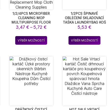
1/2/4PCS MICROFIBER
1/2PCS ŠPINAVÉ
CLEANING MOP
OBLEČENÍ SKLADOVACÍ
MULTIPURPOSE FLOOR
TAŠKA LAUNDRYBAG KOŠ
Rozpětí
3,47
WOODFLOOR
€
–
5,72
€
RÁM KBELÍK SKLÁDACÍ
5,53
€
REPLACEMENT PAD
MESH PRÁDELNA
cen:
COMPATIBLE WITH
KOUPELNA STĚNA VISÍ
3,47 €
to
Tento
Tento
SWEEPER FLAT FLOOR
DOMÁCNOST OBLEČENÍ
VÝBĚR MOŽNOSTÍ
VÝBĚR MOŽNOSTÍ
až
dukt
produkt
produ
MOP CLOTH WASHABLE
ORGANIZÁTOR S
5,72 €
AND RELIABLE
HÁČKEM
má
má
REPLACEMENT MOP
e
více
více
CLOTH CLEANING
ant.
variant.
varian
SUPPLIES
nosti
Možnosti
Možno
lze
lze
rat
vybrat
vybra
na
na
ánce
stránce
strán
duktu
produktu
produ
DRÁŽKOVÝ ČISTICÍ
HOT SALE VRTACÍ