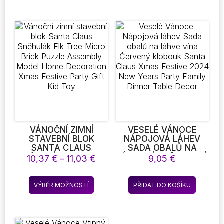
98,33 €
12,49 
INSTALACE DÁREK
ŠŤASTNÝ NOVÝ ROK
má
má
2025
více
více
variant.
variant.
Možnosti
Možnost
lze
lze
vybrat
vybrat
na
na
stránce
stránce
produktu
produkt
VÁNOČNÍ ZIMNÍ
VESELÉ VÁNOCE
STAVEBNÍ BLOK
NÁPOJOVÁ LÁHEV
SANTA CLAUS
SADA OBALŮ NA
SNĚHULÁK ELK TREE
LÁHVE VÍNA ČERVENÝ
Rozpětí
10,37
€
–
11,03
€
9,05
€
MICRO BRICK PUZZLE
KLOBOUK SANTA
cen:
ASSEMBLY MODEL
CLAUS XMAS FESTIVE
10,37 €
Tento
HOME DECORATION
2024 NEW YEARS
VÝBĚR MOŽNOSTÍ
PŘIDAT DO KOŠÍKU
až
produkt
XMAS FESTIVE PARTY
PARTY FAMILY DINNER
11,03 €
GIFT KID TOY
TABLE DECOR
má
více