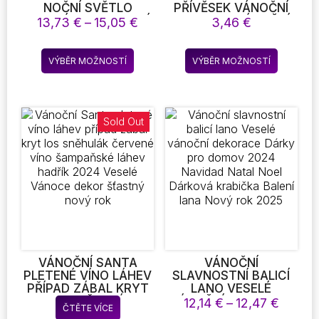
NOČNÍ SVĚTLO
PŘÍVĚSEK VÁNOČNÍ
VESELÉ SLAVNOSTNÍ
STROMEK VÁNOČNÍ
Rozpětí
13,73
€
–
15,05
€
3,46
€
VÁNOČNÍ DEKORACE
ZÁVĚSNÉ DEKORACE
cen:
PRO DOMÁCÍ
VÁNOČNÍ POTŘEBY
13,73 €
Tento
Tento
DOVOLENOU
VÝBĚR MOŽNOSTÍ
VÝBĚR MOŽNOSTÍ
až
produkt
produkt
ORNAMENT XMAS
15,05 €
GIFT NAVIDAD NOVÝ
má
má
ROK HOLIDAY
více
více
variant.
variant.
Sold Out
Možnosti
Možnost
lze
lze
vybrat
vybrat
na
na
stránce
stránce
produktu
produkt
VÁNOČNÍ SANTA
VÁNOČNÍ
PLETENÉ VÍNO LÁHEV
SLAVNOSTNÍ BALICÍ
PŘÍPAD ZÁBAL KRYT
LANO VESELÉ
LOS SNĚHULÁK
VÁNOČNÍ DEKORACE
Rozpět
12,14
€
–
12,47
€
ČTĚTE VÍCE
ČERVENÉ VÍNO
DÁRKY PRO DOMOV
cen: