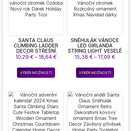
vybrat
na
stránce
produktu
SANTA CLAUS
SNĚHULÁK VÁNOCE
CLIMBING LADDER
LED GIRLANDA
DECOR STŘEŠNÍ
STRING LIGHT VESELÉ
PŘÍVĚSEK VESELÁ
VÁNOČNÍ DEKORACE
Rozpětí
Rozpě
10,29
€
–
18,64
€
15,38
€
–
17,09
€
VÁNOČNÍ VÝZDOBA
PRO DOMOV 2024
cen:
cen:
PRO DOMÁCÍ
VÁNOČNÍ STROMEK
10,29 €
15,38 
Tento
Tento
VÁNOČNÍ STROMEK
ROZKOŠNÝ
VÝBĚR MOŽNOSTÍ
VÝBĚR MOŽNOSTÍ
až
až
produkt
produkt
OZDOBA NOVÝ ROK
ORNAMENT XMAS
18,64 €
17,09 
DÁREK HOLIDAY
NAVIDAD DÁRKY
má
má
PARTY TOOL
více
více
variant.
variant.
Možnosti
Možnost
lze
lze
vybrat
vybrat
na
na
stránce
stránce