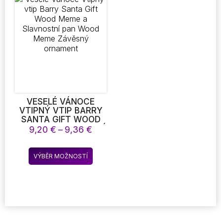
variant.
Možnosti
lze
vybrat
na
stránce
produktu
VESELÉ VÁNOCE
VTIPNÝ VTIP BARRY
SANTA GIFT WOOD
MEME A SLAVNOSTNÍ
Rozpětí
9,20
€
–
9,36
€
PAN WOOD MEME
cen:
ZÁVĚSNÝ ORNAMENT
9,20 €
Tento
VÝBĚR MOŽNOSTÍ
až
produkt
9,36 €
má
více
variant.
Možnosti
lze