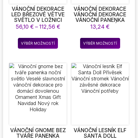
VÁNOČNÍ DEKORACE
VÁNOČNÍ DEKORACE
LED BŘEZOVÉ VĚTVE
VÁNOČNÍ DEKORACE
SVĚTLO V LOŽNICI
VÁNOČNÍ PANENKA
PRO KRAJINU
SLAVNOSTNÍ
Rozpětí
56,10
€
–
112,56
€
13,24
€
SVĚTELNÁ AMBIENTNÍ
DEKORACE VÁNOČNÍ
cen:
DEKORACE NOVÝ ROK
VITRÍNA VÁNOČNÍ
56,10 €
Tento
Tento
DIY HOME DECOR
POTŘEBY
VÝBĚR MOŽNOSTÍ
VÝBĚR MOŽNOSTÍ
až
produkt
produkt
VÁNOČNÍ STROMEK
112,56 €
DÁREK
má
má
více
více
variant.
variant.
Možnosti
Možnost
lze
lze
vybrat
vybrat
na
na
stránce
stránce
produktu
produkt
VÁNOČNÍ GNOME BEZ
VÁNOČNÍ LESNÍK ELF
TVÁŘE PANENKA
SANTA DOLL