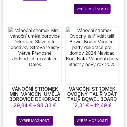
ŠAMPAŇSKÉ LÁHEV
2024 NAVIDAD NATAL
12,14 €
Tento
HADŘÍK 2024 VESELÉ
NOEL DÁRKOVÁ
VÝBĚR MOŽNOSTÍ
až
produkt
VÁNOCE DEKOR
KRABIČKA BALENÍ
12,47 
ŠŤASTNÝ NOVÝ ROK
LANA NOVÝ ROK 2025
má
více
variant.
Možnost
lze
vybrat
na
stránce
produkt
VÁNOČNÍ STROMEK
VÁNOČNÍ STROMEK
MINI VÁNOČNÍ UMĚLÁ
OVOCNÝ TALÍŘ VDÁT
BOROVICE DEKORACE
TALÍŘ BOWEL BOARD
SLAVNOSTNÍ
VÁNOČNÍ PARTY
Rozpětí
Rozpě
29,84
€
–
98,33
€
12,31
€
–
12,49
€
DODÁVKY ŠIFROVANÉ
DEKORACE PRO
cen:
cen:
LISTY VĚTVE
DOMOV 2024
29,84 €
12,31 
Tento
Tento
PŘENOSNÉ
NAVIDAD NOEL NATAL
VÝBĚR MOŽNOSTÍ
VÝBĚR MOŽNOSTÍ
až
až
produkt
produkt
JEDNODUCHÁ
VÁNOČNÍ DÁRKY