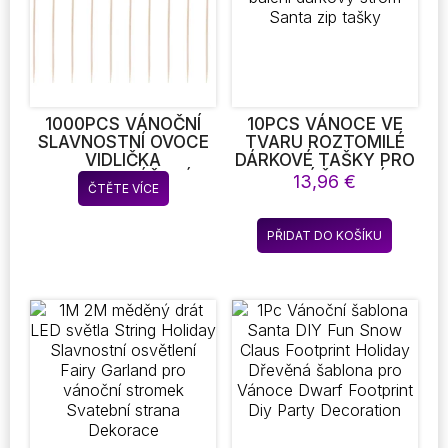
na
na
stránce
stránce
produktu
produkt
1000PCS VÁNOČNÍ
10PCS VÁNOCE VE
SLAVNOSTNÍ OVOCE
TVARU ROZTOMILÉ
VIDLIČKA
DÁRKOVÉ TAŠKY PRO
POTRAVINÁŘSKÁ
CUKROVÍ ČOKOLÁDA
13,96
€
ČTĚTE VÍCE
TŘÍDA PLASTOVÉ MINI
COOKIE NUGÁT
KRESLENÉ DĚTI DORT
SUŠENKY BALENÍ
OVOCE PÁRÁTKO
DÁRKOVÝ STROM
PŘIDAT DO KOŠÍKU
BENTO OBĚD BENTO
SANTA ZIP TAŠKY
PARTY DEKORACE