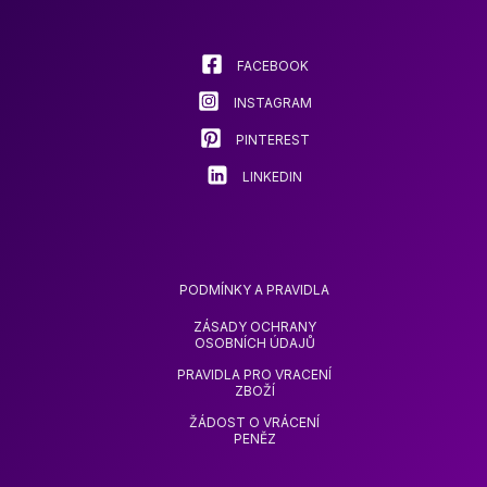
vybrat
na
stránce
FACEBOOK
produktu
INSTAGRAM
PINTEREST
LINKEDIN
PODMÍNKY A PRAVIDLA
ZÁSADY OCHRANY
OSOBNÍCH ÚDAJŮ
PRAVIDLA PRO VRACENÍ
ZBOŽÍ
ŽÁDOST O VRÁCENÍ
PENĚZ