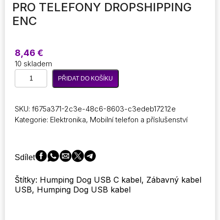
PRO TELEFONY DROPSHIPPING
ENC
8,46
€
10 skladem
1,2M
PŘIDAT DO KOŠÍKU
USB
kabel
typu
SKU:
f675a371-2c3e-48c6-8603-c3edeb17212e
C
Kategorie:
Elektronika
,
Mobilní telefon a příslušenství
Mini
Humping
Spot
Dog
Sdílet
Toy
Zábavný
Štítky: Humping Dog USB C kabel, Zábavný kabel
kabel
USB, Humping Dog USB kabel
pro
smartphone
Datové