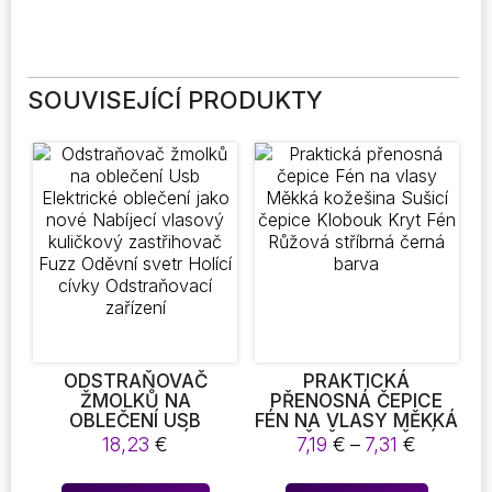
SOUVISEJÍCÍ PRODUKTY
ODSTRAŇOVAČ
PRAKTICKÁ
ŽMOLKŮ NA
PŘENOSNÁ ČEPICE
OBLEČENÍ USB
FÉN NA VLASY MĚKKÁ
ELEKTRICKÉ
KOŽEŠINA SUŠICÍ
Rozpětí
18,23
€
7,19
€
–
7,31
€
OBLEČENÍ JAKO NOVÉ
ČEPICE KLOBOUK
cen:
NABÍJECÍ VLASOVÝ
KRYT FÉN RŮŽOVÁ
7,19 €