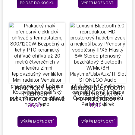
Tento
KULIČKOVÝ
STŘÍBRNÁ ČERNÁ
PŘIDAT DO KOŠÍKU
VÝBĚR MOŽNOSTÍ
až
produkt
ZASTŘIHOVAČ FUZZ
BARVA
7,31 €
ODĚVNÍ SVETR HOLÍCÍ
má
CÍVKY
více
ODSTRAŇOVACÍ
variant.
ZAŘÍZENÍ
Možnost
lze
vybrat
na
stránce
produkt
PRAKTICKÝ MALÝ
LUXUSNÍ BLUETOOTH
PŘENOSNÝ
5.0 REPRODUKTOR,
ELEKTRICKÝ OHŘÍVAČ
HD PROSTOROVÝ
S TERMOSTATEM,
HUDEBNÍ ZVUK A
36,96
€
17,92
€
800/1200W
NEJLEPŠÍ BASY
BEZPEČNÝ A TICHÝ
PŘENOSNÝ
Tento
Tento
PTC KERAMICKÝ
VODOTĚSNÝ IPX5
VÝBĚR MOŽNOSTÍ
VÝBĚR MOŽNOSTÍ
produkt
produkt
OHŘÍVAČ OHŘÍVÁ AŽ
HLASITÝ 8W STEREO
20 METRŮ
PŘENOSNÝ
má
má