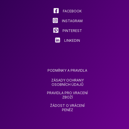
na
na
stránce
stránce
FACEBOOK
produktu
produkt
INSTAGRAM
PINTEREST
LINKEDIN
PODMÍNKY A PRAVIDLA
ZÁSADY OCHRANY
OSOBNÍCH ÚDAJŮ
PRAVIDLA PRO VRACENÍ
ZBOŽÍ
ŽÁDOST O VRÁCENÍ
PENĚZ