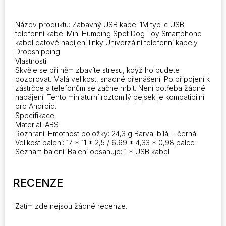
nabíjení
linky
Univerzální
Název produktu: Zábavný USB kabel 1M typ-c USB
kabely
telefonní kabel Mini Humping Spot Dog Toy Smartphone
pro
kabel datové nabíjení linky Univerzální telefonní kabely
telefony
Dropshipping
Dropshipping
Vlastnosti:
Skvěle se při něm zbavíte stresu, když ho budete
ENC
pozorovat. Malá velikost, snadné přenášení. Po připojení k
množství
zástrčce a telefonům se začne hrbit. Není potřeba žádné
napájení. Tento miniaturní roztomilý pejsek je kompatibilní
pro Android.
Specifikace:
Materiál: ABS
Rozhraní: Hmotnost položky: 24,3 g Barva: bílá + černá
Velikost balení: 17 * 11 * 2,5 / 6,69 * 4,33 * 0,98 palce
Seznam balení: Balení obsahuje: 1 * USB kabel
RECENZE
Zatím zde nejsou žádné recenze.