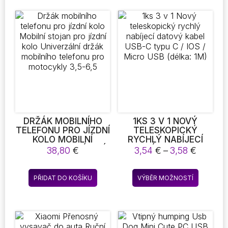
ČTVEREČNÍCH V
BEZDRÁTOVÝ
více
více
INTERIÉRU ZIMNÍ
BLUETOOTH
variant.
variant.
TEPLOVZDUŠNÝ
W/MIC/8H
Možnosti
Možnost
VENTILÁTOR MINI
PLAYTIME/USB/AUX/TF
RADIÁTOR
SLOT STONEGO
lze
lze
VENTILÁTOR PRO
AUDIO
vybrat
vybrat
DOMÁCNOST
PŘÍSLUŠENSTVÍ
na
na
LOŽNICE KOUPELNA
SKVĚLÉ PRO
stránce
stránce
KANCELÁŘSKÝ POKOJ
KANCELÁŘ DOMŮ
produktu
produkt
PRACOVNÍ PLOCHA A
LOŽNICE CESTOVÁNÍ
NOHY TEPLO
PARTY VENKU
PERFEKTNÍ DÁREK
DRŽÁK MOBILNÍHO
1KS 3 V 1 NOVÝ
TELEFONU PRO JÍZDNÍ
TELESKOPICKÝ
KOLO MOBILNÍ
RYCHLÝ NABÍJECÍ
STOJAN PRO JÍZDNÍ
DATOVÝ KABEL USB-
Rozpětí
38,80
€
3,54
€
–
3,58
€
KOLO UNIVERZÁLNÍ
C TYPU C / IOS /
cen:
DRŽÁK MOBILNÍHO
MICRO USB (DÉLKA:
3,54 €
Tento
TELEFONU PRO
1M)
PŘIDAT DO KOŠÍKU
VÝBĚR MOŽNOSTÍ
až
produkt
MOTOCYKLY 3,5-6,5
3,58 €
má
více
variant.