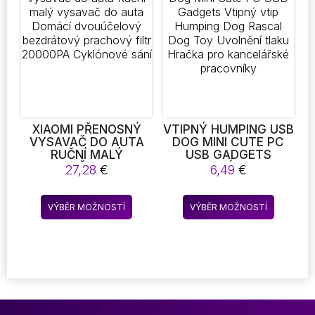
Možnost
lze
vybrat
na
stránce
produkt
XIAOMI PŘENOSNÝ
VTIPNÝ HUMPING USB
VYSAVAČ DO AUTA
DOG MINI CUTE PC
RUČNÍ MALÝ
USB GADGETS
VYSAVAČ DO AUTA
VTIPNÝ VTIP
27,28
€
6,49
€
DOMÁCÍ
HUMPING DOG
DVOUÚČELOVÝ
RASCAL DOG TOY
Tento
Tento
BEZDRÁTOVÝ
UVOLNĚNÍ TLAKU
VÝBĚR MOŽNOSTÍ
VÝBĚR MOŽNOSTÍ
produkt
produkt
PRACHOVÝ FILTR
HRAČKA PRO
20000PA CYKLÓNOVÉ
KANCELÁŘSKÉ
má
má
SÁNÍ
PRACOVNÍKY
více
více
variant.
variant.
Možnosti
Možnost
lze
lze
vybrat
vybrat