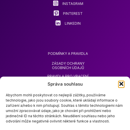
INSTAGRAM
PINTEREST
LINKEDIN
PODMÍNKY A PRAVIDLA
ZÁSADY OCHRANY
OSOBNÍCH ÚDAJŮ
PRAVIDLA PRO VRACENÍ
ZBOŽÍ
Správa souhlasu
ŽÁDOST O VRÁCENÍ
PENĚZ
Abychom mohli poskytovat co nejlepší zážitky, používáme
technologie, jako jsou soubory cookie, které ukládají informace o
zařízení a/nebo k nim přistupují. Souhlas s těmito technologiemi nám
umožní zpracovávat údaje, jako je chování při prohlížení nebo
jedinečné ID na těchto stránkách. Neudělení souhlasu nebo jeho
odvolání může negativně ovlivnit některé funkce a vlastnosti.
O SPOLEČNOSTI ZOODA