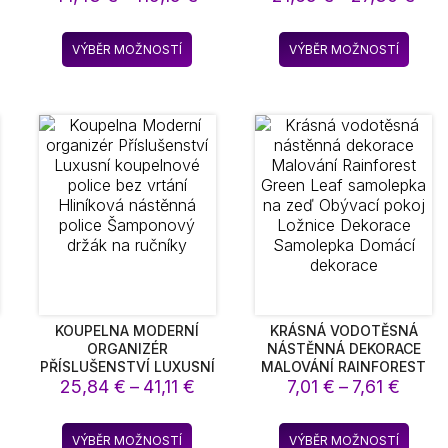
ČTVEREC OBDÉLNÍK
KREATIVNÍ DOTYKOVÝ
n:
cen:
cen
DEKOR ČERNÁ A ZLATÁ
SPÍNAČ MĚSÍČNÍ SVĚTLO
,41 €
14,43 €
21,
to
Tento
Tento
MALBA TISK INTERIÉRU
PRO LOŽNICI DEKORACE
VÝBĚR MOŽNOSTÍ
VÝBĚR MOŽNOSTÍ
až
až
dukt
produkt
produ
DEKOR CUADROS
NAROZENINOVÝ DÁREK
,78 €
119,15 €
27,
má
má
e
více
více
ant.
variant.
varian
nosti
Možnosti
Možno
lze
lze
rat
vybrat
vybra
na
na
ánce
stránce
strán
duktu
produktu
produ
KOUPELNA MODERNÍ
KRÁSNÁ VODOTĚSNÁ
ORGANIZÉR
NÁSTĚNNÁ DEKORACE
PŘÍSLUŠENSTVÍ LUXUSNÍ
MALOVÁNÍ RAINFOREST
zpětí
Rozpětí
Rozpě
KOUPELNOVÉ POLICE
25,84
€
–
41,11
€
GREEN LEAF SAMOLEPKA
7,01
€
–
7,61
€
BEZ VRTÁNÍ HLINÍKOVÁ
NA ZEĎ OBÝVACÍ POKOJ
n:
cen:
cen:
NÁSTĚNNÁ POLICE
LOŽNICE DEKORACE
,10 €
25,84 €
7,01 €
to
Tento
Tento
ŠAMPONOVÝ DRŽÁK NA
SAMOLEPKA DOMÁCÍ
VÝBĚR MOŽNOSTÍ
VÝBĚR MOŽNOSTÍ