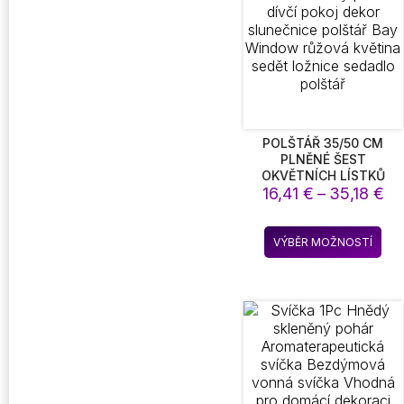
lze
vyb
na
str
pro
POLŠTÁŘ 35/50 CM
PLNĚNÉ ŠEST
OKVĚTNÍCH LÍSTKŮ
Ro
KVĚTINOVÝ POLŠTÁŘ
16,41
€
–
35,18
€
DÍVČÍ POKOJ DEKOR
ce
SLUNEČNICE POLŠTÁŘ
16
Ten
BAY WINDOW RŮŽOVÁ
VÝBĚR MOŽNOSTÍ
až
pro
KVĚTINA SEDĚT LOŽNICE
35
SEDADLO POLŠTÁŘ
má
víc
vari
Mož
lze
vyb
na