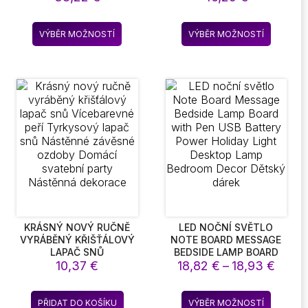
PŘIKRÝVKY DOMÁCÍ
OKVĚTNÍCH LÍSTKŮ
:
SUPER MĚKKÁ
PORCELÁNOVÉ
65 €
Tento
Tento
PŘIKRÝVKA LUXUSNÍ
ŘEMESLNÉ DOPLŇKY
VÝBĚR MOŽNOSTÍ
VÝBĚR MOŽNOSTÍ
kt
produkt
produkt
PEVNÉ PŘIKRÝVKY NA
PRO KVĚTINOVÉ
30 €
TWIN LOŽNÍ PRÁDLO
ARANŽMÁ KVĚTINOVÁ
má
má
VÁZA DOMÁCÍ DEKORACE
více
více
t.
variant.
variant.
sti
Možnosti
Možnost
lze
lze
t
vybrat
vybrat
na
na
ce
stránce
stránce
ktu
produktu
produkt
KRÁSNÝ NOVÝ RUČNĚ
LED NOČNÍ SVĚTLO
VYRÁBĚNÝ KŘIŠŤÁLOVÝ
NOTE BOARD MESSAGE
LAPAČ SNŮ
BEDSIDE LAMP BOARD
tí
Rozpě
VÍCEBAREVNÉ PEŘÍ
10,37
€
WITH PEN USB BATTERY
18,82
€
–
18,93
€
TYRKYSOVÝ LAPAČ SNŮ
POWER HOLIDAY LIGHT
cen:
NÁSTĚNNÉ ZÁVĚSNÉ
DESKTOP LAMP
18,82
Tento
OZDOBY DOMÁCÍ
BEDROOM DECOR
PŘIDAT DO KOŠÍKU
VÝBĚR MOŽNOSTÍ