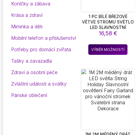
Koníčky a zábava
Krása a zdraví
1 PC BÍLÉ BŘEZOVÉ
VĚTVE STROMU SVĚTLO
Miminka a děti
LED SLAVNOSTNÍ
SVĚTLA NA BATERIE PRO
16,58
€
Mobilní telefon a příslušenství
VÁNOČNÍ SLAVNOSTNÍ
PÁRTY SVATEBNÍ
Ten
Potřeby pro domácí zvířata
DEKORACE VĚTVIČKA
VÝBĚR MOŽNOSTÍ
pro
VENKOVNÍ SVĚTLA
má
Tašky a zavazadla
víc
Zdraví a osobní péče
vari
Mož
Zvláštní události a svátky
lze
vyb
Pánské oblečení
na
str
pro
1M 2M MĚDĚNÝ DRÁT