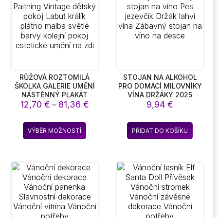
lze
lze
vybrat
vybrat
na
na
stránce
stránce
produktu
produkt
RŮŽOVÁ ROZTOMILÁ
STOJAN NA ALKOHOL
ŠKOLKA GALERIE UMĚNÍ
PRO DOMÁCÍ MILOVNÍKY
NÁSTĚNNÝ PLAKÁT
VÍNA DRŽÁKY 2025
Rozpětí
12,70
PAITNING VINTAGE
€
–
81,36
€
NOVÝ STOJAN NA VÍNO
9,94
€
DĚTSKÝ POKOJ LABUŤ
PES JEZEVČÍK DRŽÁK
cen:
KRÁLÍK PLÁTNO MALBA
LAHVÍ VÍNA ZÁBAVNÝ
12,70 €
Tento
SVĚTLÉ BARVY KOLEJNÍ
STOJAN NA VÍNO NA
VÝBĚR MOŽNOSTÍ
PŘIDAT DO KOŠÍKU
až
kt
produkt
POKOJ ESTETICKÉ
DESCE
81,36 €
UMĚNÍ NA ZDI
má
více
t.
variant.
sti
Možnosti
lze
t
vybrat
na