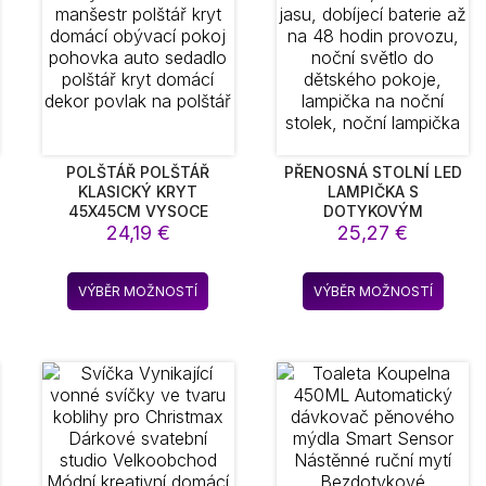
lze
rat
vybrat
na
ánce
stránce
duktu
produktu
POLŠTÁŘ POLŠTÁŘ
PŘENOSNÁ STOLNÍ LED
KLASICKÝ KRYT
LAMPIČKA S
45X45CM VYSOCE
DOTYKOVÝM
zpětí
KVALITNÍ MANŠESTR
24,19
€
SENZOREM, 3 ÚROVNĚ
25,27
€
POLŠTÁŘ KRYT DOMÁCÍ
JASU, DOBÍJECÍ BATERIE
n:
OBÝVACÍ POKOJ
AŽ NA 48 HODIN
,41 €
to
Tento
Tento
POHOVKA AUTO
PROVOZU, NOČNÍ
VÝBĚR MOŽNOSTÍ
VÝBĚR MOŽNOSTÍ
dukt
produkt
produ
SEDADLO POLŠTÁŘ KRYT
SVĚTLO DO DĚTSKÉHO
,18 €
DOMÁCÍ DEKOR POVLAK
POKOJE, LAMPIČKA NA
má
má
NA POLŠTÁŘ
NOČNÍ STOLEK, NOČNÍ
e
více
více
LAMPIČKA
ant.
variant.
varian
nosti
Možnosti
Možno
lze
lze
rat
vybrat
vybra
na
na