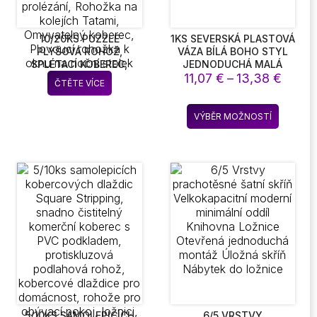
10/20KS PUZZLE
1KS SEVERSKÁ PLASTOVÁ
PLYŠOVÁ ROHOŽ,
VÁZA BÍLÁ BOHO STYL
SPLÉTACÍ KOBEREC,
JEDNODUCHÁ MALÁ
ětí
Rozpě
SNADNÉ ČIŠTĚNÍ,
ČERSTVÁ KVĚTINÁČOVÁ
11,07
€
–
13,38
€
ČTĚTE VÍCE
DOMÁCÍ MAZLÍČCI,
LÁHEV PRO KVĚTINY
cen:
KOBEREC DO OBÝVACÍHO
OBÝVACÍ POKOJ
 €
11,07 
Tento
POKOJE, KUCHYŇSKÁ
MODERNÍ DOMÁCÍ
VÝBĚR MOŽNOSTÍ
až
kt
produkt
ROHOŽKA NA WC,
DEKORACE OZDOBY
5 €
13,38
DĚTSKÁ ROHOŽKA NA
má
PROLÉZÁNÍ, ROHOŽKA
více
NA KOLEJÍCH TATAMI,
t.
variant.
OMYVATELNÝ KOBEREC,
sti
Možnost
PLOVOUCÍ ROHOŽKA K
lze
OKNU NA NOČNÍ STOLEK
t
vybrat
na
ce
stránce
ktu
produkt
5/10KS SAMOLEPICÍCH
6/5 VRSTVY