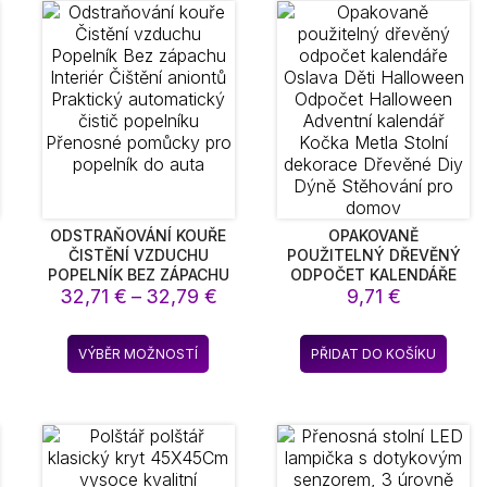
DISPLEJ
variant.
Možnosti
lze
vybrat
na
stránce
produktu
ODSTRAŇOVÁNÍ KOUŘE
OPAKOVANĚ
ČISTĚNÍ VZDUCHU
POUŽITELNÝ DŘEVĚNÝ
POPELNÍK BEZ ZÁPACHU
ODPOČET KALENDÁŘE
pětí
Rozpětí
32,71
INTERIÉR ČIŠTĚNÍ
€
–
32,79
€
OSLAVA DĚTI
9,71
€
ANIONTŮ PRAKTICKÝ
HALLOWEEN ODPOČET
:
cen:
AUTOMATICKÝ ČISTIČ
HALLOWEEN ADVENTNÍ
6 €
32,71 €
to
Tento
POPELNÍKU PŘENOSNÉ
KALENDÁŘ KOČKA METLA
VÝBĚR MOŽNOSTÍ
PŘIDAT DO KOŠÍKU
až
dukt
produkt
POMŮCKY PRO
STOLNÍ DEKORACE
9 €
32,79 €
POPELNÍK DO AUTA
DŘEVĚNÉ DIY DÝNĚ
má
STĚHOVÁNÍ PRO DOMOV
e
více
ant.
variant.
nosti
Možnosti