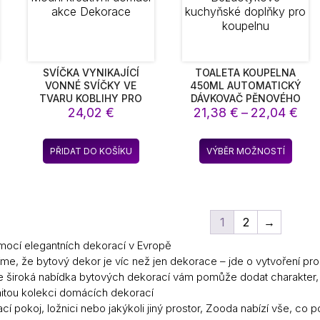
ánce
stránce
strán
duktu
produktu
produ
SVÍČKA VYNIKAJÍCÍ
TOALETA KOUPELNA
VONNÉ SVÍČKY VE
450ML AUTOMATICKÝ
TVARU KOBLIHY PRO
DÁVKOVAČ PĚNOVÉHO
Roz
CHRISTMAX DÁRKOVÉ
24,02
€
MÝDLA SMART SENSOR
21,38
€
–
22,04
€
SVATEBNÍ STUDIO
NÁSTĚNNÉ RUČNÍ MYTÍ
cen
VELKOOBCHOD MÓDNÍ
BEZDOTYKOVÉ
21,
Tento
KREATIVNÍ DOMÁCÍ AKCE
KUCHYŇSKÉ DOPLŇKY
PŘIDAT DO KOŠÍKU
VÝBĚR MOŽNOSTÍ
až
produ
DEKORACE
PRO KOUPELNU
22,
má
více
varian
1
2
→
Možno
lze
mocí elegantních dekorací v Evropě
vybra
me, že bytový dekor je víc než jen dekorace – jde o vytvoření pro
na
 široká nabídka bytových dekorací vám pomůže dodat charakter, sty
strán
itou kolekci domácích dekorací
produ
í pokoj, ložnici nebo jakýkoli jiný prostor, Zooda nabízí vše, co 