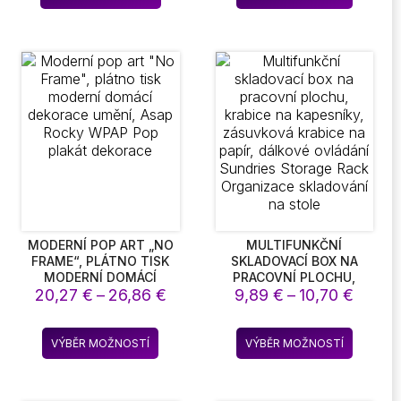
až
kt
produkt
SVATEBNÍ PARTY
DĚTSKÝ DÁREK
18,93
NÁSTĚNNÁ DEKORACE
má
více
t.
variant.
sti
Možnost
lze
t
vybrat
na
ce
stránce
ktu
produkt
MODERNÍ POP ART „NO
MULTIFUNKČNÍ
FRAME“, PLÁTNO TISK
SKLADOVACÍ BOX NA
MODERNÍ DOMÁCÍ
PRACOVNÍ PLOCHU,
Rozpětí
Rozpě
DEKORACE UMĚNÍ, ASAP
20,27
€
–
26,86
€
KRABICE NA KAPESNÍKY,
9,89
€
–
10,70
€
ROCKY WPAP POP
ZÁSUVKOVÁ KRABICE NA
cen:
cen:
PLAKÁT DEKORACE
PAPÍR, DÁLKOVÉ
20,27 €
9,89 
Tento
Tento
OVLÁDÁNÍ SUNDRIES
VÝBĚR MOŽNOSTÍ
VÝBĚR MOŽNOSTÍ
až
až
produkt
produkt
STORAGE RACK
26,86 €
10,70 
ORGANIZACE
má
má
SKLADOVÁNÍ NA STOLE
více
více