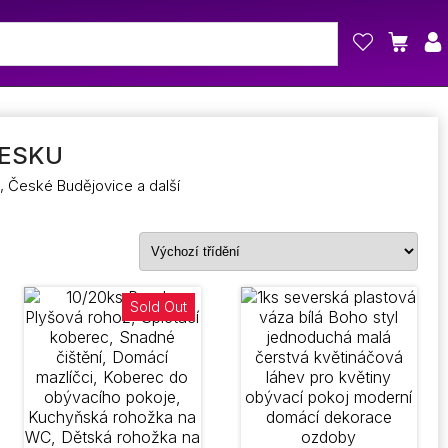
ČESKU
, České Budějovice a další
Sold Out