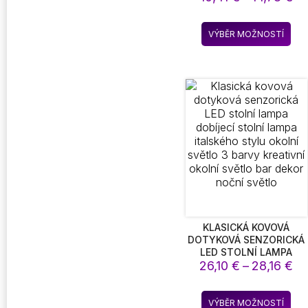
NOČNÍ LAMPA PRO
ce
KUCHYŇ LOŽNICE
10
Ten
DETEKTOR SVĚTLO
VÝBĚR MOŽNOSTÍ
až
pro
SKŘÍŇ SCHODIŠTĚ
14
PODSVÍCENÍ
má
víc
vari
Mož
lze
vyb
na
str
pro
KLASICKÁ KOVOVÁ
DOTYKOVÁ SENZORICKÁ
LED STOLNÍ LAMPA
Ro
DOBÍJECÍ STOLNÍ LAMPA
26,10
€
–
28,16
€
ITALSKÉHO STYLU
ce
OKOLNÍ SVĚTLO 3
26
Ten
BARVY KREATIVNÍ
VÝBĚR MOŽNOSTÍ