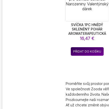
str
pro
SVÍČKA 1PC HNĚDÝ
SKLENĚNÝ POHÁR
AROMATERAPEUTICKÁ
SVÍČKA BEZDÝMOVÁ
16,47
€
VONNÁ SVÍČKA VHODNÁ
PRO DOMÁCÍ DEKORACI
NAROZENINY
PŘIDAT DO KOŠÍKU
VALENTÝNSKÝ DÁREK
Proměňte svůj prostor po
Ve společnosti
Zooda
věří
každodenního života. Naše
Prozkoumejte naši rozman
Ať už chcete změnit obývac