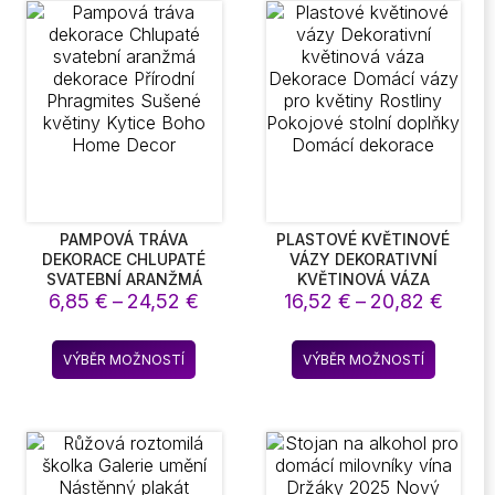
variant.
variant.
Možnosti
Možnost
lze
lze
vybrat
vybrat
na
na
stránce
stránce
produktu
produkt
PAMPOVÁ TRÁVA
PLASTOVÉ KVĚTINOVÉ
DEKORACE CHLUPATÉ
VÁZY DEKORATIVNÍ
SVATEBNÍ ARANŽMÁ
KVĚTINOVÁ VÁZA
Rozpětí
Rozpě
DEKORACE PŘÍRODNÍ
6,85
€
–
24,52
€
DEKORACE DOMÁCÍ VÁZY
16,52
€
–
20,82
€
PHRAGMITES SUŠENÉ
PRO KVĚTINY ROSTLINY
cen:
cen:
KVĚTINY KYTICE BOHO
POKOJOVÉ STOLNÍ
6,85 €
16,52
Tento
Tento
HOME DECOR
DOPLŇKY DOMÁCÍ
VÝBĚR MOŽNOSTÍ
VÝBĚR MOŽNOSTÍ
až
až
produkt
produkt
DEKORACE
24,52 €
20,82
má
má
více
více
variant.
variant.
Možnosti
Možnost