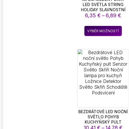
LED SVĚTLA STRING
HOLIDAY SLAVNOSTNÍ
Ro
6,35
OSVĚTLENÍ FAIRY
€
–
6,89
€
GARLAND PRO VÁNOČNÍ
cen
STROMEK SVATEBNÍ
6,3
Ten
STRANA DEKORACE
VÝBĚR MOŽNOSTÍ
až
pro
6,8
má
víc
vari
Mož
lze
vyb
na
str
pro
BEZDRÁTOVÉ LED NOČNÍ
SVĚTLO POHYB
KUCHYŇSKÝ PULT
Ro
SENZOR SVĚTLO SKŘÍŇ
10,41
€
–
14,78
€