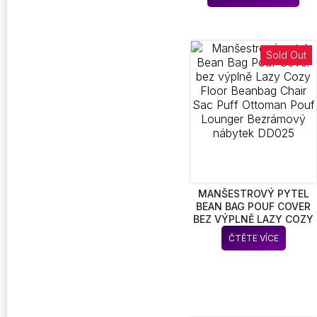
až
pro
OKOLNÍ SVĚTLO BAR
28
DEKOR NOČNÍ SVĚTLO
má
víc
vari
Sold Out
Mož
lze
vyb
na
str
pro
MANŠESTROVÝ PYTEL
BEAN BAG POUF COVER
BEZ VÝPLNĚ LAZY COZY
FLOOR BEANBAG CHAIR
ČTĚTE VÍCE
SAC PUFF OTTOMAN
POUF LOUNGER
BEZRÁMOVÝ NÁBYTEK
DD025