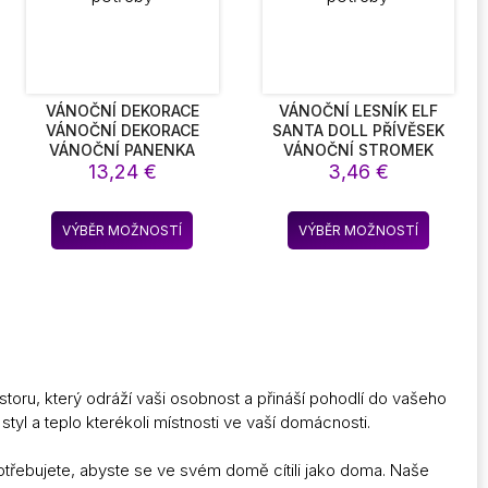
ce
stránce
ktu
produktu
VÁNOČNÍ DEKORACE
VÁNOČNÍ LESNÍK ELF
VÁNOČNÍ DEKORACE
SANTA DOLL PŘÍVĚSEK
VÁNOČNÍ PANENKA
VÁNOČNÍ STROMEK
pětí
SLAVNOSTNÍ DEKORACE
13,24
€
VÁNOČNÍ ZÁVĚSNÉ
3,46
€
VÁNOČNÍ VITRÍNA
DEKORACE VÁNOČNÍ
:
VÁNOČNÍ POTŘEBY
POTŘEBY
38 €
Tento
Tento
VÝBĚR MOŽNOSTÍ
VÝBĚR MOŽNOSTÍ
kt
produkt
produkt
04 €
má
má
více
více
t.
variant.
variant.
sti
Možnosti
Možnost
lze
lze
t
vybrat
vybrat
storu, který odráží vaši osobnost a přináší pohodlí do vašeho
na
na
l a teplo kterékoli místnosti ve vaší domácnosti.
ce
stránce
stránce
ktu
produktu
produkt
potřebujete, abyste se ve svém domě cítili jako doma. Naše