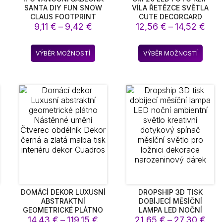
SANTA DIY FUN SNOW
VÍLA ŘETĚZCE SVĚTLA
CLAUS FOOTPRINT
CUTE DECORCARD
zpětí
Rozpětí
Roz
HOLIDAY DŘEVĚNÁ
9,11
€
–
9,42
€
DRŽÁK GIRLANDA LAMPA
12,56
€
–
14,52
€
ŠABLONA PRO VÁNOCE
PRO VÁNOCE SVATEBNÍ
:
cen:
cen:
DWARF FOOTPRINT DIY
STRANA VÍLA SVĚTLA
5 €
9,11 €
12,
to
Tento
Tento
PARTY DECORATION
VÁNOČNÍ DEKORACE
VÝBĚR MOŽNOSTÍ
VÝBĚR MOŽNOSTÍ
až
až
dukt
produkt
produ
9 €
9,42 €
14,5
má
má
e
více
více
ant.
variant.
varian
nosti
Možnosti
Možno
lze
lze
rat
vybrat
vybra
na
na
ánce
stránce
strán
duktu
produktu
produ
DOMÁCÍ DEKOR LUXUSNÍ
DROPSHIP 3D TISK
ABSTRAKTNÍ
DOBÍJECÍ MĚSÍČNÍ
GEOMETRICKÉ PLÁTNO
LAMPA LED NOČNÍ
zpětí
Rozpětí
Roz
14,43
NÁSTĚNNÉ UMĚNÍ
€
–
119,15
€
21,65
AMBIENTNÍ SVĚTLO
€
–
27,30
€