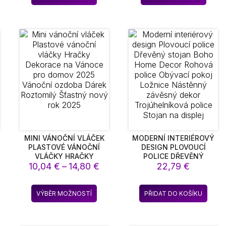
až
až
dukt
produkt
produ
RUČNÍKY
DEKORACE
,16 €
41,11 €
7,61 €
má
má
e
více
více
ant.
variant.
varian
nosti
Možnosti
Možno
lze
lze
rat
vybrat
vybra
na
na
ánce
stránce
strán
duktu
produktu
produ
MINI VÁNOČNÍ VLÁČEK
MODERNÍ INTERIÉROVÝ
PLASTOVÉ VÁNOČNÍ
DESIGN PLOVOUCÍ
VLÁČKY HRAČKY
POLICE DŘEVĚNÝ
Rozpětí
DEKORACE NA VÁNOCE
10,04
€
–
14,80
€
STOJAN BOHO HOME
22,79
€
PRO DOMOV 2025
DECOR ROHOVÁ POLICE
cen:
VÁNOČNÍ OZDOBA DÁREK
OBÝVACÍ POKOJ
10,04 €
Tento
ROZTOMILÝ ŠŤASTNÝ
LOŽNICE NÁSTĚNNÝ
VÝBĚR MOŽNOSTÍ
PŘIDAT DO KOŠÍKU
až
produkt
NOVÝ ROK 2025
ZÁVĚSNÝ DEKOR
14,80 €
TROJÚHELNÍKOVÁ
má
POLICE STOJAN NA
více