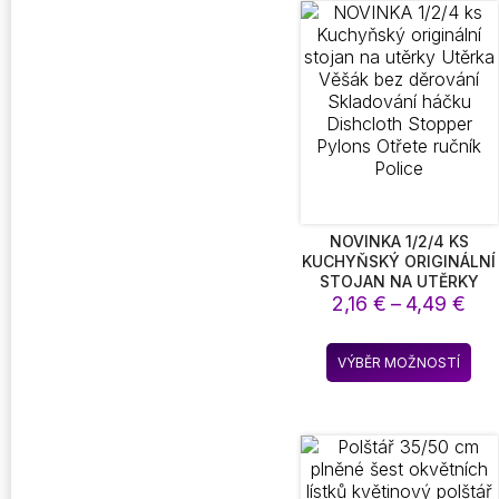
NOVINKA 1/2/4 KS
KUCHYŇSKÝ ORIGINÁLNÍ
STOJAN NA UTĚRKY
Roz
UTĚRKA VĚŠÁK BEZ
2,16
€
–
4,49
€
DĚROVÁNÍ SKLADOVÁNÍ
cen
HÁČKU DISHCLOTH
2,1
Ten
STOPPER PYLONS
VÝBĚR MOŽNOSTÍ
až
pro
OTŘETE RUČNÍK POLICE
4,4
má
víc
vari
Mož