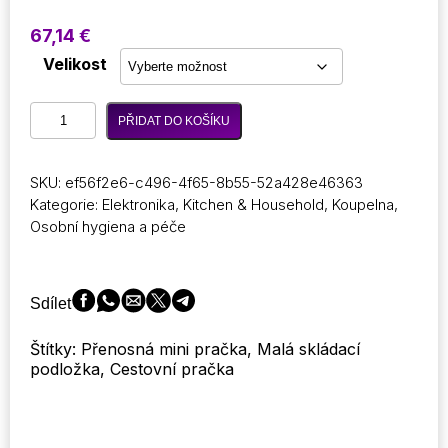
67,14
€
Velikost
11L
PŘIDAT DO KOŠÍKU
přenosná
mini
pračka
SKU:
ef56f2e6-c496-4f65-8b55-52a428e46363
Malá
Kategorie:
Elektronika
,
Kitchen & Household
,
Koupelna
,
pračka
Osobní hygiena a péče
Skládací
pračka
a
sušička
Sdílet
na
prádlo
Štítky: Přenosná mini pračka, Malá skládací
množství
podložka, Cestovní pračka