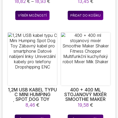
LAMP BOARD WITH
ZELENINU KRÁJEČ NA
Rozpětí
18,82
€
–
18,93
€
13,45
€
PEN USB BATTERY
SALÁTY
cen:
POWER HOLIDAY
18,82 €
Tento
LIGHT DESKTOP LAMP
VÝBĚR MOŽNOSTÍ
PŘIDAT DO KOŠÍKU
až
produkt
BEDROOM DECOR
18,93 €
DĚTSKÝ DÁREK
má
více
variant.
Možnosti
lze
vybrat
na
stránce
produktu
1,2M USB KABEL TYPU
400 + 400 ML
C MINI HUMPING
STOJANOVÝ MIXÉR
SPOT DOG TOY
SMOOTHIE MAKER
ZÁBAVNÝ KABEL PRO
SHAKER FITNESS
8,46
€
19,58
€
SMARTPHONE
CHOPPER
DATOVÉ NABÍJENÍ
MULTIFUNKČNÍ