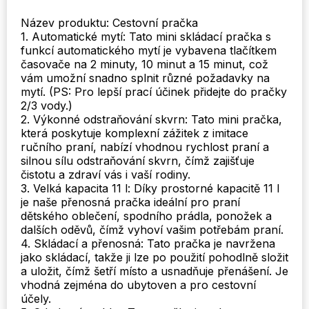
Název produktu: Cestovní pračka
1. Automatické mytí: Tato mini skládací pračka s
funkcí automatického mytí je vybavena tlačítkem
časovače na 2 minuty, 10 minut a 15 minut, což
vám umožní snadno splnit různé požadavky na
mytí. (PS: Pro lepší prací účinek přidejte do pračky
2/3 vody.)
2. Výkonné odstraňování skvrn: Tato mini pračka,
která poskytuje komplexní zážitek z imitace
ručního praní, nabízí vhodnou rychlost praní a
silnou sílu odstraňování skvrn, čímž zajišťuje
čistotu a zdraví vás i vaší rodiny.
3. Velká kapacita 11 l: Díky prostorné kapacitě 11 l
je naše přenosná pračka ideální pro praní
dětského oblečení, spodního prádla, ponožek a
dalších oděvů, čímž vyhoví vašim potřebám praní.
4. Skládací a přenosná: Tato pračka je navržena
jako skládací, takže ji lze po použití pohodlně složit
a uložit, čímž šetří místo a usnadňuje přenášení. Je
vhodná zejména do ubytoven a pro cestovní
účely.