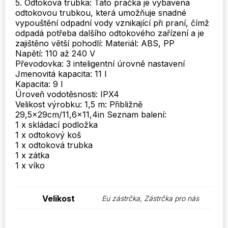
5. Odtoková trubka: Tato pračka je vybavena
odtokovou trubkou, která umožňuje snadné
vypouštění odpadní vody vznikající při praní, čímž
odpadá potřeba dalšího odtokového zařízení a je
zajištěno větší pohodlí: Materiál: ABS, PP
Napětí: 110 až 240 V
Převodovka: 3 inteligentní úrovně nastavení
Jmenovitá kapacita: 11 l
Kapacita: 9 l
Úroveň vodotěsnosti: IPX4
Velikost výrobku: 1,5 m: Přibližně
29,5x29cm/11,6×11,4in Seznam balení:
1 x skládací podložka
1 x odtokový koš
1 x odtoková trubka
1 x zátka
1 x víko
Velikost
Eu zástrčka, Zástrčka pro nás