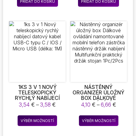
LINKY UNIVERZÁLNÍ
KUCHYŇSKÝ ROBOT
PŘIDAT DO KOŠÍKU
PŘIDAT DO KOŠÍKU
KABELY PRO
MIXER MILK SHAKER
TELEFONY
DROPSHIPPING ENC
1KS 3 V 1 NOVÝ
NÁSTĚNNÝ
TELESKOPICKÝ
ORGANIZÉR ÚLOŽNÝ
RYCHLÝ NABÍJECÍ
BOX DÁLKOVÉ
DATOVÝ KABEL USB-
OVLÁDÁNÍ
Rozpětí
Rozpětí
3,54
€
–
3,58
€
4,10
€
–
6,66
€
C TYPU C / IOS /
NAMONTOVANÉ
cen:
cen:
MICRO USB (DÉLKA:
MOBILNÍ TELEFON
3,54 €
4,10 €
Tento
Tento
1M)
ZÁSTRČKA
VÝBĚR MOŽNOSTÍ
VÝBĚR MOŽNOSTÍ
až
až
produkt
produkt
NÁSTĚNNÝ DRŽÁK
3,58 €
6,66 €
NABÍJENÍ
má
má