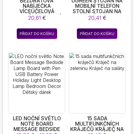
BEZDRÁTOVÁ
UGREEN STOJAN NA
NABÍJEČKA
MOBILNÍ TELEFON
VÍCEÚČELOVÁ
STOLNÍ STOJAN NA
INDUKČNÍ NABÍJECÍ
MOBILNÍ TELEFON
20,61
€
20,41
€
STANICE 4 V 1 15W
STOJAN NA MOBILNÍ
BEZDRÁTOVÁ
TELEFON STOLNÍ
NABÍJEČKA S
STOJAN NA MOBILNÍ
PŘIDAT DO KOŠÍKU
PŘIDAT DO KOŠÍKU
ADAPTÉREM CHYTRÉ
TELEFON
HODINKY TELEFON
ŠPUNTY DO UŠÍ
NABÍJECÍ JEDNOTKA
LED NOČNÍ SVĚTLO
15 SADA
NOTE BOARD
MULTIFUNKČNÍCH
MESSAGE BEDSIDE
KRÁJEČŮ KRÁJEČ NA