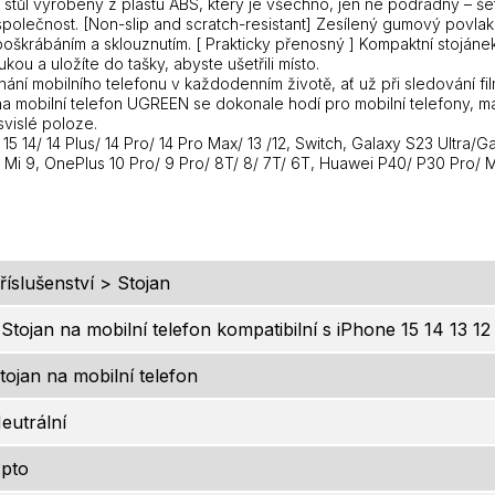
 stůl vyrobený z plastu ABS, který je všechno, jen ne podřadný – šet
olečnost. [Non-slip and scratch-resistant] Zesílený gumový povlak n
poškrábáním a sklouznutím. [ Prakticky přenosný ] Kompaktní stojá
kou a uložíte do tašky, abyste ušetřili místo.
nání mobilního telefonu v každodenním životě, ať už při sledování
 na mobilní telefon UGREEN se dokonale hodí pro mobilní telefony, mal
vislé poloze.
 15 14/ 14 Plus/ 14 Pro/ 14 Pro Max/ 13 /12, Switch, Galaxy S23 Ultra
 Mi 9, OnePlus 10 Pro/ 9 Pro/ 8T/ 8/ 7T/ 6T, Huawei P40/ P30 Pro/ 
říslušenství > Stojan
 Stojan na mobilní telefon kompatibilní s iPhone 15 14 13 1
tojan na mobilní telefon
eutrální
pto