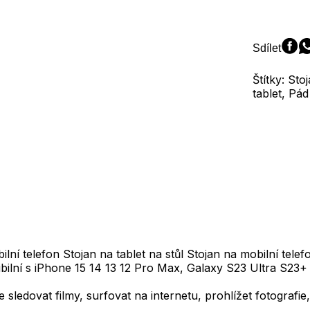
stojan
na
mobilní
Sdílet
telefon
stojan
Štítky: Sto
na
tablet, Pád
mobilní
telefon
stolní
stojan
na
mobilní
telefon
množství
í telefon Stojan na tablet na stůl Stojan na mobilní telef
ibilní s iPhone 15 14 13 12 Pro Max, Galaxy S23 Ultra S23+
ledovat filmy, surfovat na internetu, prohlížet fotografie, 