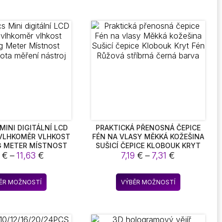
 MINI DIGITÁLNÍ LCD
PRAKTICKÁ PŘENOSNÁ ČEPICE
VLHKOMĚR VLHKOST
FÉN NA VLASY MĚKKÁ KOŽEŠINA
G METER MÍSTNOST
SUŠICÍ ČEPICE KLOBOUK KRYT
Rozpětí
Rozpětí
 TEPLOTA MĚŘENÍ
1
€
–
11,63
€
FÉN RŮŽOVÁ STŘÍBRNÁ ČERNÁ
7,19
€
–
7,31
€
NÁSTROJ
BARVA
cen:
cen:
7,51 €
7,19 €
Tento
Tento
ĚR MOŽNOSTÍ
VÝBĚR MOŽNOSTÍ
až
až
produkt
produkt
11,63 €
7,31 €
má
má
více
více
variant.
variant.