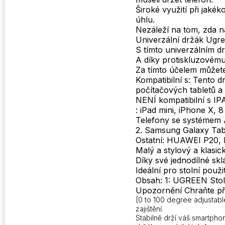
Široké využití při jakék
úhlu.
Nezáleží na tom, zda na
Univerzální držák Ugre
S tímto univerzálním d
A díky protiskluzovém
Za tímto účelem můžete
Kompatibilní s: Tento d
počítačových tabletů a 
NENÍ kompatibilní s IPA
: iPad mini, iPhone X, 8
Telefony se systémem A
2. Samsung Galaxy Tab
Ostatní: HUAWEI P20, 
Malý a stylový a klasick
Díky své jednodílné skl
Ideální pro stolní použit
Obsah: 1: UGREEN Stoln
Upozornění Chraňte př
[0 to 100 degree adjustabl
zajištění.
Stabilně drží váš smartpho