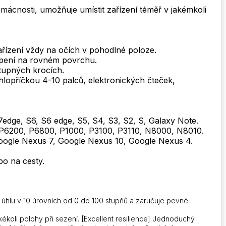
, domácnosti, umožňuje umístit zařízení téměř v jakémkoli
řízení vždy na očích v pohodlné poloze.
opení na rovném povrchu.
stupných krocích.
hlopříčkou 4-10 palců, elektronických čteček,
edge, S6, S6 edge, S5, S4, S3, S2, S, Galaxy Note.
, P6200, P6800, P1000, P3100, P3110, N8000, N8010.
oogle Nexus 7, Google Nexus 10, Google Nexus 4.
bo na cesty.
 úhlu v 10 úrovních od 0 do 100 stupňů a zaručuje pevné
ékoli polohy při sezení. [Excellent resilience] Jednoduchý