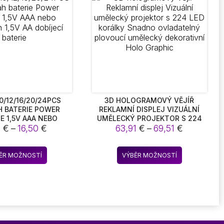
Možnosti
Možnosti
lze
lze
vybrat
vybrat
na
na
stránce
stránce
produktu
produktu
10/12/16/20/24PCS
3D HOLOGRAMOVÝ VĚJÍŘ
 BATERIE POWER
REKLAMNÍ DISPLEJ VIZUÁLNÍ
E 1,5V AAA NEBO
UMĚLECKÝ PROJEKTOR S 224
Rozpětí
Rozpětí
1,5V AA DOBÍJECÍ
4
€
–
16,50
€
LED KORÁLKY SNADNO
63,91
€
–
69,51
€
BATERIE
OVLADATELNÝ PLOVOUCÍ
cen:
cen:
UMĚLECKÝ DEKORATIVNÍ HOLO
2,24 €
63,91 €
Tento
Tento
GRAPHIC
ĚR MOŽNOSTÍ
VÝBĚR MOŽNOSTÍ
až
až
produkt
produkt
16,50 €
69,51 €
má
má
více
více
variant.
variant.
Možnosti
Možnosti
lze
lze