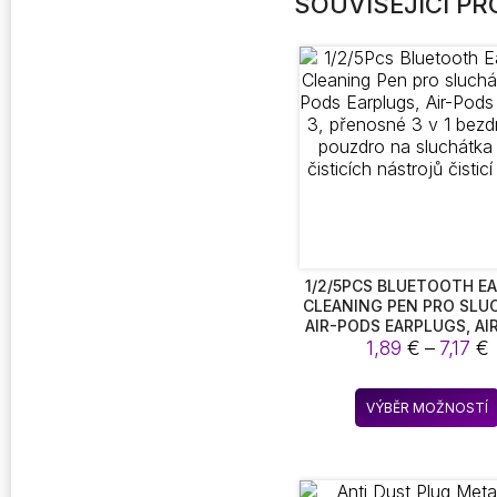
SOUVISEJÍCÍ P
1/2/5PCS BLUETOOTH E
CLEANING PEN PRO SLU
AIR-PODS EARPLUGS, AI
PRO 1 2 3, PŘENOSNÉ 
1,89
€
–
7,17
€
BEZDRÁTOVÉ POUZDR
SLUCHÁTKA SADA ČIST
1
NÁSTROJŮ ČISTICÍ KA
VÝBĚR MOŽNOSTÍ
7