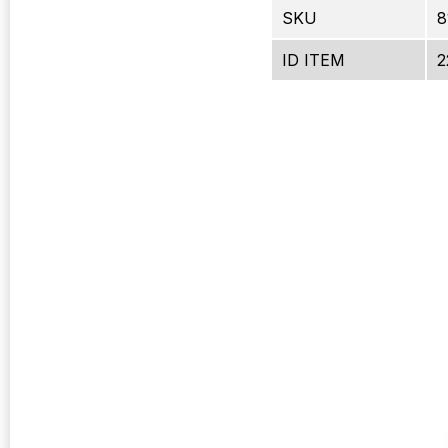
SKU
8
ID ITEM
2