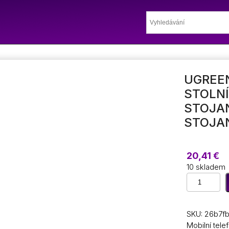
UGREEN
STOLNÍ
STOJAN
STOJAN
20,41
€
10 skladem
UGREEN
stojan
na
mobilní
SKU:
26b7fb
telefon
Mobilní tele
stolní