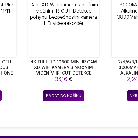
Možnosti
lze
vybrat
na
stránce
produktu
 CELL
4K FULL HD 1080P MINI IP CAM
2/4/6/8/
 DUST
XD WIFI KAMERA S NOČNÍM
3000MAH
IPHONE
VIDĚNÍM IR-CUT DETEKCE
ALKALIN
POHYBU BEZPEČNOSTNÍ
36,16
€
3800MAH 
2,2
KAMERA HD VIDEOREKORDÉR
PŘIDAT DO KOŠÍKU
VÝB