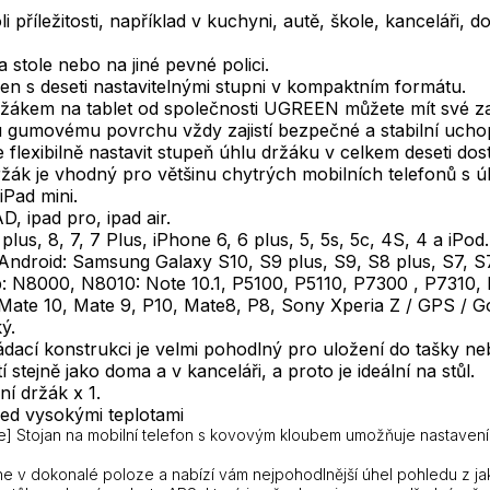
oli příležitosti, například v kuchyni, autě, škole, kanceláři
 stole nebo na jiné pevné polici.
en s deseti nastavitelnými stupni v kompaktním formátu.
ržákem na tablet od společnosti UGREEN můžete mít své za
u gumovému povrchu vždy zajistí bezpečné a stabilní uch
 flexibilně nastavit stupeň úhlu držáku v celkem deseti do
ržák je vhodný pro většinu chytrých mobilních telefonů s ú
iPad mini.
D, ipad pro, ipad air.
 plus, 8, 7, 7 Plus, iPhone 6, 6 plus, 5, 5s, 5c, 4S, 4 a iPod.
ndroid: Samsung Galaxy S10, S9 plus, S9, S8 plus, S7, S7
: N8000, N8010: Note 10.1, P5100, P5110, P7300 , P7310
Mate 10, Mate 9, P10, Mate8, P8, Sony Xperia Z / GPS / G
ý.
ádací konstrukci je velmi pohodlný pro uložení do tašky ne
í stejně jako doma a v kanceláři, a proto je ideální na stůl.
í držák x 1.
ed vysokými teplotami
e] Stojan na mobilní telefon s kovovým kloubem umožňuje nastavení
ne v dokonalé poloze a nabízí vám nejpohodlnější úhel pohledu z jak