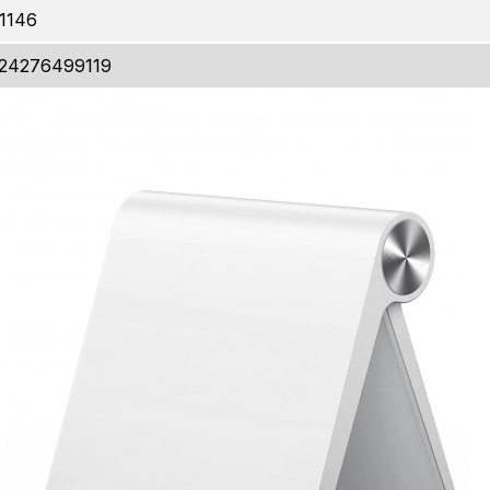
1146
24276499119