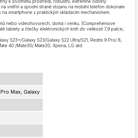
rný k životnímu prostředí, robustní, extrémně odolný.
a vnitřní a spodní straně stojanu na mobilní telefon dokonale
nek na smartphone s praktickým skládacím mechanismem.
 filmů nebo videohovorech, doma i venku. [Comprehensive
é tablety a čtečky elektronických knih do velikosti 7,9 palce,
/Galaxy S23+/Galaxy S23/Galaxy S22 Ultra/S21, Redmi 9 Pro/ 8,
Mate 40 /Mate30/ Mate20, Xperia, LG atd.
2 Pro Max, Galaxy