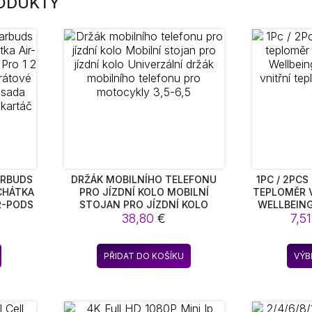
RODUKTY
ARBUDS
DRŽÁK MOBILNÍHO TELEFONU
1PC / 2PCS
CHÁTKA
PRO JÍZDNÍ KOLO MOBILNÍ
TEPLOMĚR 
R-PODS
STOJAN PRO JÍZDNÍ KOLO
WELLBEIN
Rozpětí
3 V 1
UNIVERZÁLNÍ DRŽÁK MOBILNÍHO
38,80
€
VNITŘNÍ
7,5
O NA
TELEFONU PRO MOTOCYKLY
cen:
ICÍCH
3,5-6,5
,89 €
Tento
RTÁČ
PŘIDAT DO KOŠÍKU
VÝB
až
produkt
,17 €
má
více
variant.