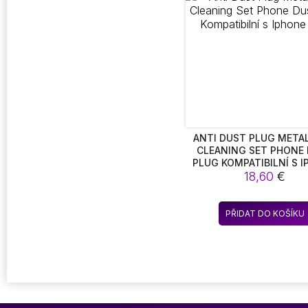
ANTI DUST PLUG METAL
CLEANING SET PHONE
PLUG KOMPATIBILNÍ S 
18,60
11/11
€
PŘIDAT DO KOŠÍKU