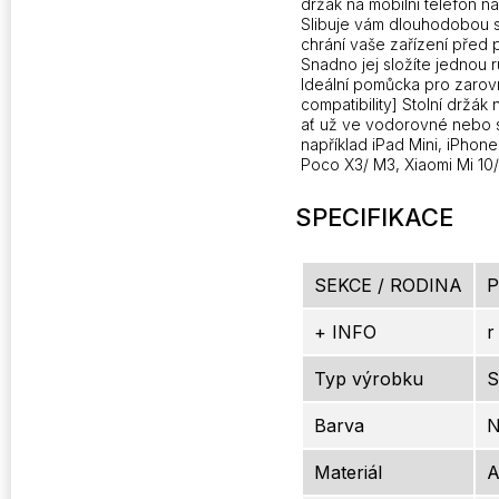
držák na mobilní telefon na
Slibuje vám dlouhodobou sp
chrání vaše zařízení před 
Snadno jej složíte jednou ru
Ideální pomůcka pro zarov
compatibility] Stolní držák
ať už ve vodorovné nebo s
například iPad Mini, iPhone
Poco X3/ M3, Xiaomi Mi 10/
SPECIFIKACE
SEKCE / RODINA
P
+ INFO
r
Typ výrobku
S
Barva
N
Materiál
A