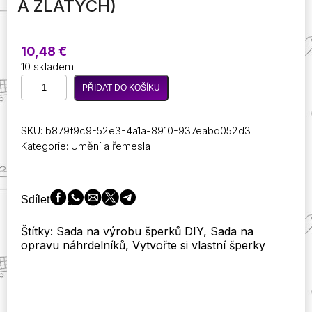
A ZLATÝCH)
10,48
€
10 skladem
1200
PŘIDAT DO KOŠÍKU
ks
šperkařských
potřeb
SKU:
b879f9c9-52e3-4a1a-8910-937eabd052d3
pro
Kategorie:
Umění a řemesla
kutily
a
opravy
náhrdelníků
Sdílet
s
kleštěmi
Štítky: Sada na výrobu šperků DIY, Sada na
na
opravu náhrdelníků, Vytvořte si vlastní šperky
kroužky
a
otevřenými
kroužky
(1200