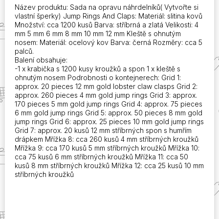
ks
Název produktu: Sada na opravu náhrdelníků( Vytvořte si
stříbrných
vlastní šperky) Jump Rings And Claps: Materiál: slitina kovů
a
Množství: cca 1200 kusů Barva: stříbrná a zlatá Velikosti: 4
zlatých)
mm 5 mm 6 mm 8 mm 10 mm 12 mm Kleště s ohnutým
množství
nosem: Materiál: ocelový kov Barva: černá Rozměry: cca 5
palců.
Balení obsahuje:
-1 x krabička s 1200 kusy kroužků a spon 1 x kleště s
ohnutým nosem Podrobnosti o kontejnerech: Grid 1:
approx. 20 pieces 12 mm gold lobster claw clasps Grid 2:
approx. 260 pieces 4 mm gold jump rings Grid 3: approx.
170 pieces 5 mm gold jump rings Grid 4: approx. 75 pieces
6 mm gold jump rings Grid 5: approx. 50 pieces 8 mm gold
jump rings Grid 6: approx. 25 pieces 10 mm gold jump rings
Grid 7: approx. 20 kusů 12 mm stříbrných spon s humřím
drápkem Mřížka 8: cca 260 kusů 4 mm stříbrných kroužků
Mřížka 9: cca 170 kusů 5 mm stříbrných kroužků Mřížka 10:
cca 75 kusů 6 mm stříbrných kroužků Mřížka 11: cca 50
kusů 8 mm stříbrných kroužků Mřížka 12: cca 25 kusů 10 mm
stříbrných kroužků