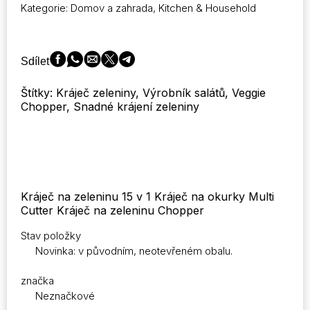
Kategorie:
Domov a zahrada
,
Kitchen & Household
na
zeleninu
Kráječ
na
Sdílet
saláty
množství
Štítky: Kráječ zeleniny, Výrobník salátů, Veggie
Chopper, Snadné krájení zeleniny
Kráječ na zeleninu 15 v 1 Kráječ na okurky Multi
Cutter Kráječ na zeleninu Chopper
Stav položky
Novinka: v původním, neotevřeném obalu.
značka
Neznačkové