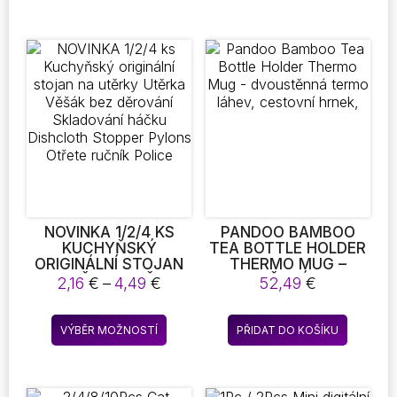
PEVNÉ PŘIKRÝVKY NA
má
TWIN LOŽNÍ PRÁDLO
více
variant.
Možnosti
lze
vybrat
na
stránce
produktu
NOVINKA 1/2/4 KS
PANDOO BAMBOO
KUCHYŇSKÝ
TEA BOTTLE HOLDER
ORIGINÁLNÍ STOJAN
THERMO MUG –
NA UTĚRKY UTĚRKA
DVOUSTĚNNÁ TERMO
Rozpětí
2,16
€
–
4,49
€
52,49
€
VĚŠÁK BEZ DĚROVÁNÍ
LÁHEV, CESTOVNÍ
cen:
SKLADOVÁNÍ HÁČKU
HRNEK,
2,16 €
Tento
DISHCLOTH STOPPER
VÝBĚR MOŽNOSTÍ
PŘIDAT DO KOŠÍKU
až
produkt
PYLONS OTŘETE
4,49 €
RUČNÍK POLICE
má
více