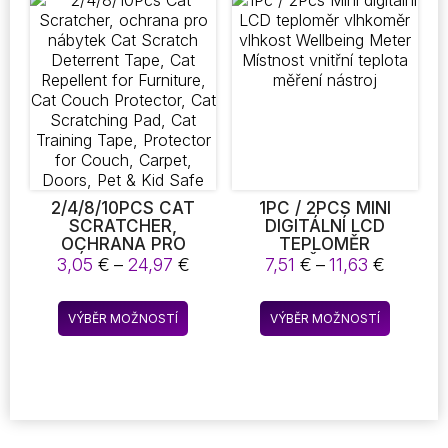
variant.
Možnosti
lze
vybrat
na
stránce
produktu
2/4/8/10PCS CAT
1PC / 2PCS MINI
SCRATCHER,
DIGITÁLNÍ LCD
OCHRANA PRO
TEPLOMĚR
NÁBYTEK CAT
VLHKOMĚR VLHKOST
Rozpětí
Rozpětí
3,05
€
–
24,97
€
7,51
€
–
11,63
€
SCRATCH
WELLBEING METER
cen:
cen:
DETERRENT TAPE,
MÍSTNOST VNITŘNÍ
3,05 €
7,51 €
Tento
Tento
CAT REPELLENT FOR
TEPLOTA MĚŘENÍ
VÝBĚR MOŽNOSTÍ
VÝBĚR MOŽNOSTÍ
až
až
produkt
produkt
FURNITURE, CAT
NÁSTROJ
24,97 €
11,63 €
COUCH PROTECTOR,
má
má
CAT SCRATCHING
více
více
PAD, CAT TRAINING
variant.
variant.
TAPE, PROTECTOR
Možnosti
Možnost
FOR COUCH, CARPET,
DOORS, PET & KID
lze
lze