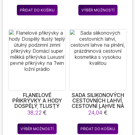
cen:
BEZPEČNOSTNÍ
ANIONTŮ PRAKTICKÝ
32,71 
Tento
KAMERA HD
AUTOMATICKÝ ČISTIČ
PŘIDAT DO KOŠÍKU
VÝBĚR MOŽNOSTÍ
až
produkt
VIDEOREKORDÉR
POPELNÍKU
32,79 
PŘENOSNÉ POMŮCKY
má
PRO POPELNÍK DO
více
AUTA
variant.
Možnost
lze
vybrat
na
stránce
produkt
FLANELOVÉ
SADA SILIKONOVÝCH
PŘIKRÝVKY A HODY
CESTOVNÍCH LAHVÍ,
DOSPĚLÝ TLUSTÝ
CESTOVNÍ LAHVE NA
TEPLÝ ÚTULNÝ
PLNĚNÍ,
38,22
€
24,04
€
PODZIMNÍ ZIMNÍ
PRÁZDNINOVÁ
PŘIKRÝVKY DOMÁCÍ
CESTOVNÍ
Tento
SUPER MĚKKÁ
KOSMETIKA S
VÝBĚR MOŽNOSTÍ
PŘIDAT DO KOŠÍKU
produkt
PŘIKRÝVKA LUXUSNÍ
VYSOKOU KVALITOU