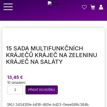
15 SADA MULTIFUNKČNÍCH
KRÁJEČŮ KRÁJEČ NA ZELENINU
KRÁJEČ NA SALÁTY
13,45
€
10 skladem
15
PŘIDAT DO KOŠÍKU
sada
multifunkčních
kráječů
SKU:
343435fe-b616-460e-bd23-0eee599c384b
Kráječ