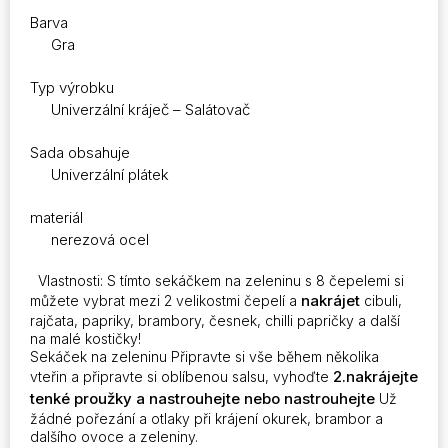
Barva
Gra
Typ výrobku
Univerzální kráječ – Salátovač
Sada obsahuje
Univerzální plátek
materiál
nerezová ocel
Vlastnosti: S tímto sekáčkem na zeleninu s 8 čepelemi si
nakrájet
můžete vybrat mezi 2 velikostmi čepelí a
cibuli,
rajčata, papriky, brambory, česnek, chilli papričky a další
na malé kostičky!
Sekáček na zeleninu Připravte si vše během několika
2.nakrájejte
vteřin a připravte si oblíbenou salsu, vyhoďte
tenké proužky a nastrouhejte nebo nastrouhejte
Už
žádné pořezání a otlaky při krájení okurek, brambor a
dalšího ovoce a zeleniny.