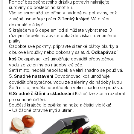
Pomocí bezpečnostního držáku potravin nakrájejte
suroviny do posledního knoflíku.
Vše se shromažďuje přímo v nádobě na potraviny, což
3.Tenký kráječ
značně usnadňuje práci.
Máte rádi
dokonalé plátky?
S kráječem s 8 čepelemi od si můžete vybrat mezi 3
různými čepelemi, abyste pokaždé získali rovnoměrné
plátky!
Ozdobte své pokrmy, připravte si tenké plátky okurky a
4. Odkapávací
cibulové kroužky nebo dokonalý salát.
koš
Odkapávací koš umožňuje odvádět přebytečnou
vodu ze zeleniny do nádoby kráječe.
Šetří místo, nedělá nepořádek a velmi snadno se používá.
5. Snadné nastavení
Odvodňovací koš umožňuje
odvádět přebytečnou vodu ze zeleniny do nádoby kutru.
Šetří místo, nedělá nepořádek a velmi snadno se používá.
6.Snadné čištění a skladování
Kráječ lze zcela rozebrat
pro snadné čištění.
Součástí kráječe je opěrka na nože a čisticí vidlička!
– Už žádné otravné mytí a utírání.