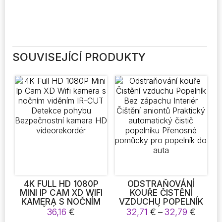
SOUVISEJÍCÍ PRODUKTY
4K FULL HD 1080P
ODSTRAŇOVÁNÍ
MINI IP CAM XD WIFI
KOUŘE ČISTĚNÍ
KAMERA S NOČNÍM
VZDUCHU POPELNÍK
VIDĚNÍM IR-CUT
BEZ ZÁPACHU
Rozpět
36,16
€
32,71
€
–
32,79
€
DETEKCE POHYBU
INTERIÉR ČIŠTĚNÍ