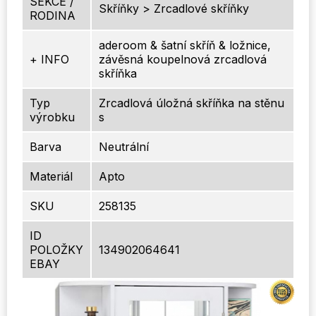
SEKCE /
Skříňky > Zrcadlové skříňky
RODINA
aderoom & šatní skříň & ložnice,
+ INFO
závěsná koupelnová zrcadlová
skříňka
Typ
Zrcadlová úložná skříňka na stěnu
výrobku
s
Barva
Neutrální
Materiál
Apto
SKU
258135
ID
POLOŽKY
134902064641
EBAY