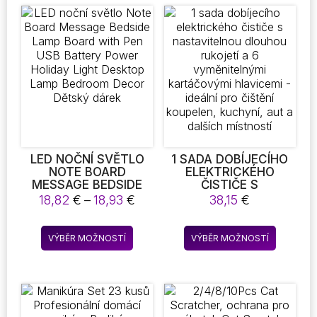
více
variant.
Možnost
lze
vybrat
na
stránce
produkt
LED NOČNÍ SVĚTLO
1 SADA DOBÍJECÍHO
NOTE BOARD
ELEKTRICKÉHO
MESSAGE BEDSIDE
ČISTIČE S
LAMP BOARD WITH
NASTAVITELNOU
Rozpětí
18,82
€
–
18,93
€
38,15
€
PEN USB BATTERY
DLOUHOU RUKOJETÍ
cen:
POWER HOLIDAY
A 6 VYMĚNITELNÝMI
18,82 €
Tento
Tento
LIGHT DESKTOP LAMP
KARTÁČOVÝMI
VÝBĚR MOŽNOSTÍ
VÝBĚR MOŽNOSTÍ
až
produkt
produkt
BEDROOM DECOR
HLAVICEMI – IDEÁLNÍ
18,93 €
DĚTSKÝ DÁREK
PRO ČIŠTĚNÍ
má
má
KOUPELEN, KUCHYNÍ,
více
více
AUT A DALŠÍCH
variant.
variant.
MÍSTNOSTÍ
Možnosti
Možnost