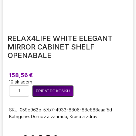
RELAX4LIFE WHITE ELEGANT
MIRROR CABINET SHELF
OPENABALE
158,56
€
10 skladem
RELAX4LIFE
PŘIDAT DO KOŠÍKU
White
Elegant
Mirror
SKU:
059e962b-57b7-4933-8806-88e888aaaf5d
Cabinet
Kategorie:
Domov a zahrada
,
Krása a zdraví
Shelf
Openabale
množství