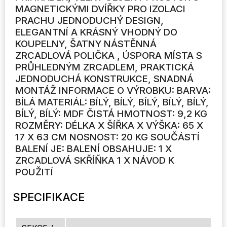
MAGNETICKÝMI DVÍŘKY PRO IZOLACI
PRACHU JEDNODUCHÝ DESIGN,
ELEGANTNÍ A KRÁSNÝ VHODNÝ DO
KOUPELNY, ŠATNY NÁSTĚNNÁ
ZRCADLOVÁ POLIČKA , ÚSPORA MÍSTA S
PRŮHLEDNÝM ZRCADLEM, PRAKTICKÁ
JEDNODUCHÁ KONSTRUKCE, SNADNÁ
MONTÁŽ INFORMACE O VÝROBKU: BARVA:
BÍLÁ MATERIÁL: BÍLÝ, BÍLÝ, BÍLÝ, BÍLÝ, BÍLÝ,
BÍLÝ, BÍLÝ: MDF ČISTÁ HMOTNOST: 9,2 KG
ROZMĚRY: DÉLKA X ŠÍŘKA X VÝŠKA: 65 X
17 X 63 CM NOSNOST: 20 KG SOUČÁSTÍ
BALENÍ JE: BALENÍ OBSAHUJE: 1 X
ZRCADLOVÁ SKŘÍŇKA 1 X NÁVOD K
POUŽITÍ
SPECIFIKACE