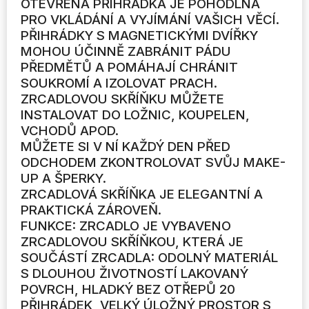
OTEVŘENÁ PŘIHRÁDKA JE POHODLNÁ
PRO VKLÁDÁNÍ A VYJÍMÁNÍ VAŠICH VĚCÍ.
PŘIHRÁDKY S MAGNETICKÝMI DVÍŘKY
MOHOU ÚČINNĚ ZABRÁNIT PÁDU
PŘEDMĚTŮ A POMÁHAJÍ CHRÁNIT
SOUKROMÍ A IZOLOVAT PRACH.
ZRCADLOVOU SKŘÍŇKU MŮŽETE
INSTALOVAT DO LOŽNIC, KOUPELEN,
VCHODŮ APOD.
MŮŽETE SI V NÍ KAŽDÝ DEN PŘED
ODCHODEM ZKONTROLOVAT SVŮJ MAKE-
UP A ŠPERKY.
ZRCADLOVÁ SKŘÍŇKA JE ELEGANTNÍ A
PRAKTICKÁ ZÁROVEŇ.
FUNKCE: ZRCADLO JE VYBAVENO
ZRCADLOVOU SKŘÍŇKOU, KTERÁ JE
SOUČÁSTÍ ZRCADLA: ODOLNÝ MATERIÁL
S DLOUHOU ŽIVOTNOSTÍ LAKOVANÝ
POVRCH, HLADKÝ BEZ OTŘEPŮ 20
PŘIHRÁDEK, VELKÝ ÚLOŽNÝ PROSTOR S