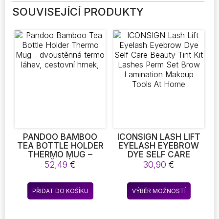
SOUVISEJÍCÍ PRODUKTY
PANDOO BAMBOO
ICONSIGN LASH LIFT
TEA BOTTLE HOLDER
EYELASH EYEBROW
THERMO MUG –
DYE SELF CARE
DVOUSTĚNNÁ TERMO
BEAUTY TINT KIT
52,49
€
30,90
€
LÁHEV, CESTOVNÍ
LASHES PERM SET
HRNEK,
BROW LAMINATION
Tento
MAKEUP TOOLS AT
PŘIDAT DO KOŠÍKU
VÝBĚR MOŽNOSTÍ
produkt
HOME
má