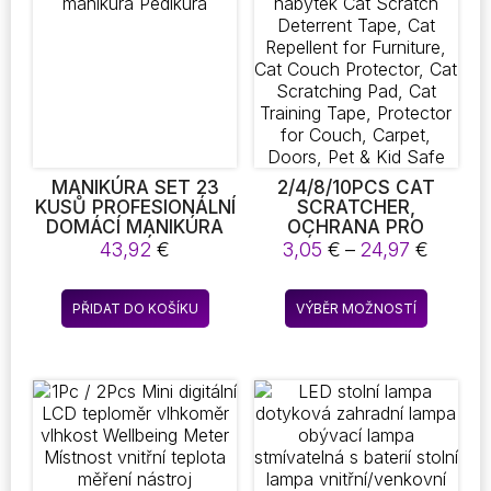
lze
lze
vybrat
vybrat
na
na
stránce
stránce
produktu
produkt
MANIKÚRA SET 23
2/4/8/10PCS CAT
KUSŮ PROFESIONÁLNÍ
SCRATCHER,
DOMÁCÍ MANIKÚRA
OCHRANA PRO
PEDIKÚRA
NÁBYTEK CAT
Rozpět
43,92
€
3,05
€
–
24,97
€
SCRATCH
cen:
DETERRENT TAPE,
3,05 €
Tento
CAT REPELLENT FOR
PŘIDAT DO KOŠÍKU
VÝBĚR MOŽNOSTÍ
až
produkt
FURNITURE, CAT
24,97 
COUCH PROTECTOR,
má
CAT SCRATCHING
více
PAD, CAT TRAINING
variant.
TAPE, PROTECTOR
Možnost
FOR COUCH, CARPET,
DOORS, PET & KID
lze
SAFE
vybrat