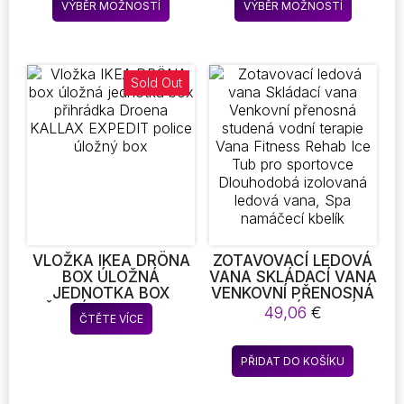
LIGHT DESKTOP LAMP
USB VACUUM
VÝBĚR MOŽNOSTÍ
VÝBĚR MOŽNOSTÍ
až
produkt
produkt
BEDROOM DECOR
CLEANER PORTABLE
18,93 €
DĚTSKÝ DÁREK
ELECTRIC SWEEPER
má
má
více
více
variant.
variant.
Sold Out
Možnosti
Možnost
lze
lze
vybrat
vybrat
na
na
stránce
stránce
produktu
produkt
VLOŽKA IKEA DRÖNA
ZOTAVOVACÍ LEDOVÁ
BOX ÚLOŽNÁ
VANA SKLÁDACÍ VANA
JEDNOTKA BOX
VENKOVNÍ PŘENOSNÁ
PŘIHRÁDKA DROENA
STUDENÁ VODNÍ
49,06
€
ČTĚTE VÍCE
KALLAX EXPEDIT
TERAPIE VANA
POLICE ÚLOŽNÝ BOX
FITNESS REHAB ICE
TUB PRO SPORTOVCE
PŘIDAT DO KOŠÍKU
DLOUHODOBÁ
IZOLOVANÁ LEDOVÁ