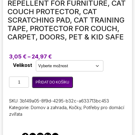
REPELLENT FOR FURNITURE, CAT
COUCH PROTECTOR, CAT
SCRATCHING PAD, CAT TRAINING
TAPE, PROTECTOR FOR COUCH,
CARPET, DOORS, PET & KID SAFE
Rozpětí
3,05
€
–
24,97
€
cen:
Velikost
3,05 €
až
2/4/8/10Pcs
24,97 €
PŘIDAT DO KOŠÍKU
Cat
Scratcher,
ochrana
SKU:
3b149a05-8f9d-4295-b32c-a633713bc453
pro
Kategorie:
Domov a zahrada
,
Kočky
,
Potřeby pro domácí
nábytek
zvířata
Cat
Scratch
Deterrent
Tape,