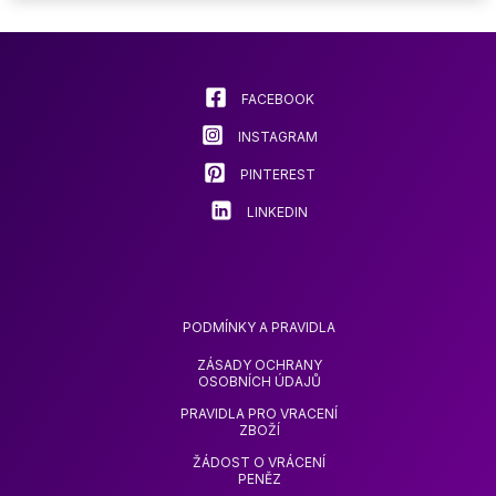
SUPPLIES
lze
lze
vybrat
vybrat
na
na
stránce
stránce
FACEBOOK
produktu
produkt
INSTAGRAM
PINTEREST
LINKEDIN
PODMÍNKY A PRAVIDLA
ZÁSADY OCHRANY
OSOBNÍCH ÚDAJŮ
PRAVIDLA PRO VRACENÍ
ZBOŽÍ
ŽÁDOST O VRÁCENÍ
PENĚZ