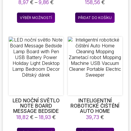
POKLICE HRNCE
OPENABALE
Rozpětí
8,97
€
–
9,86
€
158,56
€
PROTI OPAŘENÍ
cen:
KUCHYŇSKÉHO
8,97 €
Tento
NÁČINÍ DRŽÁK LŽÍCE
VÝBĚR MOŽNOSTÍ
PŘIDAT DO KOŠÍKU
až
produkt
PODPŮRNÝ STOJAN
9,86 €
KUCHYŇSKÝ
má
UNIVERZÁLNÍ DRŽÁK
více
ŠPACHTLE KLIP
variant.
Možnosti
lze
vybrat
na
stránce
produktu
LED NOČNÍ SVĚTLO
INTELIGENTNÍ
NOTE BOARD
ROBOTICKÉ ČIŠTĚNÍ
MESSAGE BEDSIDE
AUTO HOME
LAMP BOARD WITH
CLEANING MOPPING
Rozpětí
18,82
€
–
18,93
€
39,73
€
PEN USB BATTERY
ZAMETACÍ ROBOT
cen:
POWER HOLIDAY
MOPPING MACHINE
18,82 €
Tento
Tento