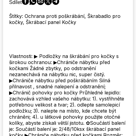
Sdílet
Cat
Repellent
Štítky: Ochrana proti poškrábání, Škrabadlo pro
for
kočky, Škrábací panel Kočky
Furniture,
Cat
Couch
Protector,
Cat
Scratching
Vlastnosti: ▶ Podložky na škrábání pro kočky s
Pad,
širokou ochranou: ▶Chrániče nábytku před
Cat
kočkami Žádné zbytky, po odstranění
Training
nezanechává na nábytku nic, super čistý.
Tape,
▶Chrániče nábytku před poškrábáním Silná
Protector
přilnavost , snadné nalepení a odstranění;
for
▶Chránič pohovky pro kočky Průhledné lepidlo:
Couch,
zachovává vzhled vašeho nábytku: 1). vystřihněte
Carpet,
potřebnou velikost a tvar; 2). odlepte samolepicí
Doors,
podložku; 3). nalepte na místo, kde chcete být
Pet
chráněni; 4). u látkové pohovky použijte otočné
&
kolíky, abyste získali větší jistotu. ✿Součástí balení
Kid
je: Součástí balení je: 2/48/10ksx škrábací panel
Safe
kočky ▶Chrániče nábytku před kočkami Rozměr: