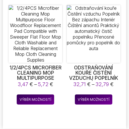
VANA, SPA NAMÁČECÍ
KBELÍK
1/2/4PCS MICROFIBER
ODSTRAŇOVÁNÍ
CLEANING MOP
KOUŘE ČISTĚNÍ
MULTIPURPOSE
VZDUCHU POPELNÍK
FLOOR WOODFLOOR
BEZ ZÁPACHU
Rozpětí
Rozpět
3,47
€
–
5,72
€
32,71
€
–
32,79
€
REPLACEMENT PAD
INTERIÉR ČIŠTĚNÍ
cen:
cen:
COMPATIBLE WITH
ANIONTŮ PRAKTICKÝ
3,47 €
32,71 
Tento
Tento
SWEEPER FLAT FLOOR
AUTOMATICKÝ ČISTIČ
VÝBĚR MOŽNOSTÍ
VÝBĚR MOŽNOSTÍ
až
až
produkt
produkt
MOP CLOTH
POPELNÍKU
5,72 €
32,79 
WASHABLE AND
PŘENOSNÉ POMŮCKY
má
má
RELIABLE
PRO POPELNÍK DO
více
více
REPLACEMENT MOP
AUTA
variant.
variant.
CLOTH CLEANING
Možnosti
Možnost