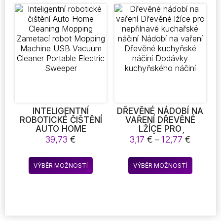
více
více
variant.
variant.
Možnosti
Možnost
lze
lze
vybrat
vybrat
na
na
stránce
stránce
produktu
produkt
INTELIGENTNÍ
DŘEVĚNÉ NÁDOBÍ NA
ROBOTICKÉ ČIŠTĚNÍ
VAŘENÍ DŘEVĚNÉ
AUTO HOME
LŽÍCE PRO
CLEANING MOPPING
NEPŘILNAVÉ
Rozpětí
39,73
€
3,17
€
–
12,77
€
ZAMETACÍ ROBOT
KUCHAŘSKÉ NÁČINÍ
cen:
MOPPING MACHINE
NÁDOBÍ NA VAŘENÍ
3,17 €
Tento
Tento
USB VACUUM
DŘEVĚNÉ
VÝBĚR MOŽNOSTÍ
VÝBĚR MOŽNOSTÍ
až
produkt
produkt
CLEANER PORTABLE
KUCHYŇSKÉ NÁČINÍ
12,77 €
ELECTRIC SWEEPER
DODÁVKY
má
má
KUCHYŇSKÉHO
více
více
NÁČINÍ
variant.
variant.
Možnosti
Možnost