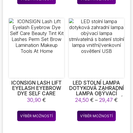
až
až
produkt
produkt
POPELNÍKU
MOP CLOTH
32,79 €
5,72 €
PŘENOSNÉ POMŮCKY
WASHABLE AND
má
má
PRO POPELNÍK DO
RELIABLE
více
více
AUTA
REPLACEMENT MOP
variant.
variant.
CLOTH CLEANING
Možnosti
Možnost
SUPPLIES
lze
lze
vybrat
vybrat
na
na
stránce
stránce
produktu
produkt
ICONSIGN LASH LIFT
LED STOLNÍ LAMPA
EYELASH EYEBROW
DOTYKOVÁ ZAHRADNÍ
DYE SELF CARE
LAMPA OBÝVACÍ
BEAUTY TINT KIT
LAMPA STMÍVATELNÁ
Rozpě
30,90
€
24,50
€
–
29,47
€
LASHES PERM SET
S BATERIÍ STOLNÍ
cen:
BROW LAMINATION
LAMPA
24,50
Tento
Tento
MAKEUP TOOLS AT
VNITŘNÍ/VENKOVNÍ
VÝBĚR MOŽNOSTÍ
VÝBĚR MOŽNOSTÍ
až
produkt
produkt
HOME
OSVĚTLENÍ USB
29,47
má
má