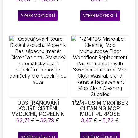
NÁPOJE ČISTIČ
DLOUHOU RUKOJETÍ
cen:
PRACHU USB
A 6 VYMĚNITELNÝMI
23,90 €
Tento
Tento
DOBÍJECÍ MOKRÉ
KARTÁČOVÝMI
VÝBĚR MOŽNOSTÍ
VÝBĚR MOŽNOSTÍ
až
produkt
produkt
SUCHÉ ZAMETÁNÍ
HLAVICEMI – IDEÁLNÍ
25,96 €
LAZYBONES
PRO ČIŠTĚNÍ
má
má
INTELIGENTNÍ
KOUPELEN, KUCHYNÍ,
více
více
ZAMETAČ 3 V 1
AUT A DALŠÍCH
variant.
variant.
MÍSTNOSTÍ
Možnosti
Možnost
lze
lze
vybrat
vybrat
na
na
stránce
stránce
produktu
produkt
ODSTRAŇOVÁNÍ
1/2/4PCS MICROFIBER
KOUŘE ČISTĚNÍ
CLEANING MOP
VZDUCHU POPELNÍK
MULTIPURPOSE
BEZ ZÁPACHU
FLOOR WOODFLOOR
Rozpětí
Rozpětí
32,71
€
–
32,79
€
3,47
€
–
5,72
€
INTERIÉR ČIŠTĚNÍ
REPLACEMENT PAD
cen:
cen:
ANIONTŮ PRAKTICKÝ
COMPATIBLE WITH
32,71 €
3,47 €
Tento
Tento
AUTOMATICKÝ ČISTIČ
SWEEPER FLAT FLOOR
VÝBĚR MOŽNOSTÍ
VÝBĚR MOŽNOSTÍ