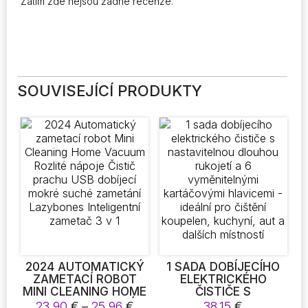
Zatím zde nejsou žádné recenze.
SOUVISEJÍCÍ PRODUKTY
2024 AUTOMATICKÝ
1 SADA DOBÍJECÍHO
ZAMETACÍ ROBOT
ELEKTRICKÉHO
MINI CLEANING HOME
ČISTIČE S
VACUUM ROZLITÉ
NASTAVITELNOU
Rozpětí
23,90
€
–
25,96
€
38,15
€