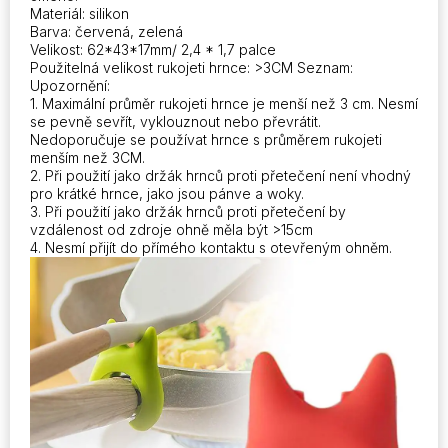
množství
Materiál: silikon
Barva: červená, zelená
Velikost: 62*43*17mm/ 2,4 * 1,7 palce
Použitelná velikost rukojeti hrnce: >3CM Seznam:
Upozornění:
1. Maximální průměr rukojeti hrnce je menší než 3 cm. Nesmí
se pevně sevřít, vyklouznout nebo převrátit.
Nedoporučuje se používat hrnce s průměrem rukojeti
menším než 3CM.
2. Při použití jako držák hrnců proti přetečení není vhodný
pro krátké hrnce, jako jsou pánve a woky.
3. Při použití jako držák hrnců proti přetečení by
vzdálenost od zdroje ohně měla být >15cm
4. Nesmí přijít do přímého kontaktu s otevřeným ohněm.