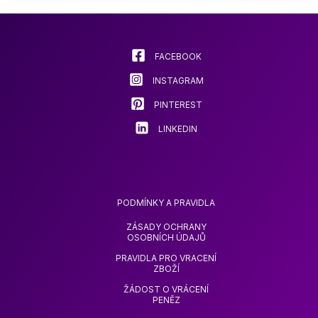
lze
lze
vybrat
vybrat
na
na
stránce
stránce
FACEBOOK
produktu
produkt
INSTAGRAM
PINTEREST
LINKEDIN
PODMÍNKY A PRAVIDLA
ZÁSADY OCHRANY
OSOBNÍCH ÚDAJŮ
PRAVIDLA PRO VRACENÍ
ZBOŽÍ
ŽÁDOST O VRÁCENÍ
PENĚZ