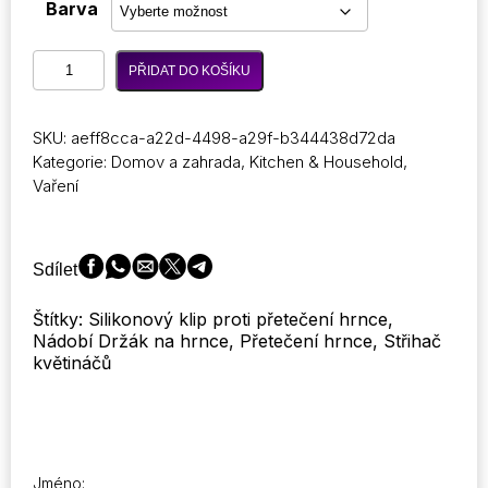
cen:
Barva
8,97 €
až
Přenosný
9,86 €
PŘIDAT DO KOŠÍKU
silikonový
klip
proti
SKU:
aeff8cca-a22d-4498-a29f-b344438d72da
přetečení
Kategorie:
Domov a zahrada
,
Kitchen & Household
,
poklice
Vaření
hrnce
proti
opaření
kuchyňského
Sdílet
náčiní
držák
Štítky: Silikonový klip proti přetečení hrnce,
lžíce
Nádobí Držák na hrnce, Přetečení hrnce, Střihač
podpůrný
květináčů
stojan
kuchyňský
univerzální
držák
špachtle
klip
Jméno: