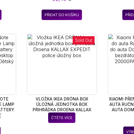
MILO
PŘIDAT DO KOŠÍKU
PŘI
Sold Out
NOTE
VLOŽKA IKEA DRÖNA BOX
XIAOMI PŘ
E LAMP
ÚLOŽNÁ JEDNOTKA BOX
AUTA RUČN
ATTERY
PŘIHRÁDKA DROENA KALLAX
AUTA DOM
Rozpětí
GHT
€
EXPEDIT POLICE ÚLOŽNÝ BOX
BEZDRÁTOV
ČTĚTE VÍCE
ROOM
20000PA
cen:
EK
18,82 €
Tento
VÝB