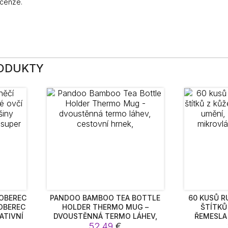
ecenze.
RODUKTY
KOBEREC
PANDOO BAMBOO TEA BOTTLE
60 KUSŮ 
KOBEREC
HOLDER THERMO MUG –
ŠTÍTKŮ
ATIVNÍ
DVOUSTĚNNÁ TERMO LÁHEV,
ŘEMESLA 
ĚKKÉM
CESTOVNÍ HRNEK,
52,49
€
ŠTÍTKY 