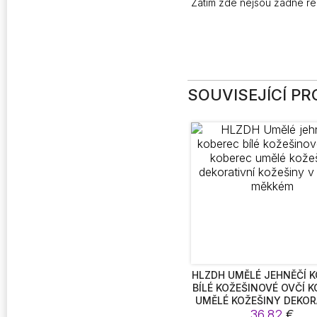
Zatím zde nejsou žádné r
SOUVISEJÍCÍ P
HLZDH UMĚLÉ JEHNĚČÍ 
BÍLÉ KOŽEŠINOVÉ OVČÍ 
UMĚLÉ KOŽEŠINY DEKOR
KOŽEŠINY V SUPER M
36,82
€