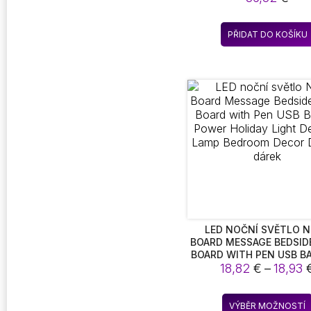
PŘIDAT DO KOŠÍKU
LED NOČNÍ SVĚTLO 
BOARD MESSAGE BEDSID
BOARD WITH PEN USB B
POWER HOLIDAY LI
18,82
€
–
18,93
DESKTOP LAMP BED
DECOR DĚTSKÝ DÁR
VÝBĚR MOŽNOSTÍ