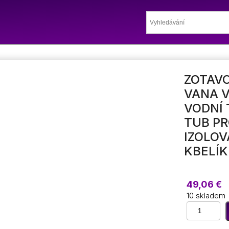
ZOTAVO
VANA 
VODNÍ 
TUB P
IZOLOV
KBELÍK
49,06
€
10 skladem
Zotavovací
ledová
vana