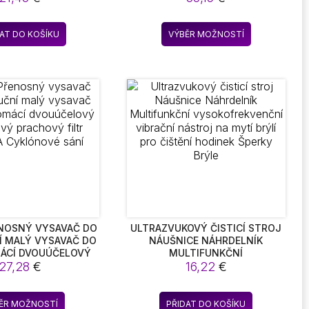
STNÝM SRDCEM
KARTÁČOVÝMI HLAVICEMI –
IDEÁLNÍ PRO ČIŠTĚNÍ KOUPELEN,
Tento
KUCHYNÍ, AUT A DALŠÍCH
DAT DO KOŠÍKU
VÝBĚR MOŽNOSTÍ
produkt
MÍSTNOSTÍ
má
více
variant.
Možnosti
lze
vybrat
na
stránce
produktu
ENOSNÝ VYSAVAČ DO
ULTRAZVUKOVÝ ČISTICÍ STROJ
Í MALÝ VYSAVAČ DO
NÁUŠNICE NÁHRDELNÍK
ÁCÍ DVOUÚČELOVÝ
MULTIFUNKČNÍ
Ý PRACHOVÝ FILTR
27,28
€
VYSOKOFREKVENČNÍ VIBRAČNÍ
16,22
€
 CYKLÓNOVÉ SÁNÍ
NÁSTROJ NA MYTÍ BRÝLÍ PRO
ČIŠTĚNÍ HODINEK ŠPERKY BRÝLE
Tento
ĚR MOŽNOSTÍ
PŘIDAT DO KOŠÍKU