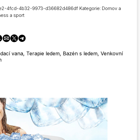
1e2-4fcd-4b32-9973-d36682d486df
Kategorie:
Domov a
ness a sport
ládací vana, Terapie ledem, Bazén s ledem, Venkovní
n
bá