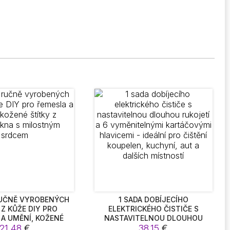
RUČNĚ VYROBENÝCH
1 SADA DOBÍJECÍHO
 Z KŮŽE DIY PRO
ELEKTRICKÉHO ČISTIČE S
A UMĚNÍ, KOŽENÉ
NASTAVITELNOU DLOUHOU
Z MIKROVLÁKNA S
21,48
€
RUKOJETÍ A 6 VYMĚNITELNÝMI
38,15
€