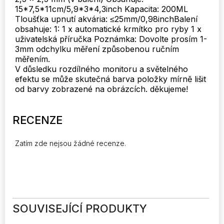
15*7,5*11cm/5,9*3*4,3inch Kapacita: 200ML
Tloušťka upnutí akvária: ≤25mm/0,98inchBalení
obsahuje: 1: 1 x automatické krmítko pro ryby 1 x
uživatelská příručka Poznámka: Dovolte prosím 1-
3mm odchylku měření způsobenou ručním
měřením.
V důsledku rozdílného monitoru a světelného
efektu se může skutečná barva položky mírně lišit
od barvy zobrazené na obrázcích. děkujeme!
RECENZE
Zatím zde nejsou žádné recenze.
SOUVISEJÍCÍ PRODUKTY