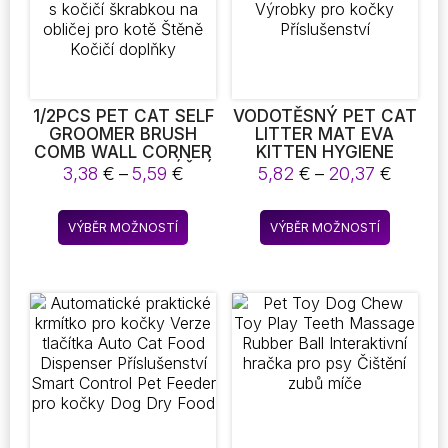
na
stránce
produkt
1/2PCS PET CAT SELF
VODOTĚSNÝ PET CAT
GROOMER BRUSH
LITTER MAT EVA
COMB WALL CORNER
KITTEN HYGIENE
GROOMING MASÁŽNÍ
DOUBLE LAYER CAT
Rozpětí
Rozpět
3,38
€
–
5,59
€
5,82
€
–
20,37
€
HŘEBEN PRO KOČKY
LITTER TRAPPING
cen:
cen:
HRAČKA PRO KOČKY
PET LITTER CAT MAT
3,38 €
5,82 €
Tento
Tento
S KOČIČÍ ŠKRABKOU
CLEAN PAD VÝROBKY
VÝBĚR MOŽNOSTÍ
VÝBĚR MOŽNOSTÍ
až
až
produkt
produkt
NA OBLIČEJ PRO
PRO KOČKY
5,59 €
20,37 
KOTĚ ŠTĚNĚ KOČIČÍ
PŘÍSLUŠENSTVÍ
má
má
DOPLŇKY
více
více
variant.
variant.
Možnosti
Možnost
lze
lze
vybrat
vybrat
na
na
stránce
stránce
produktu
produkt