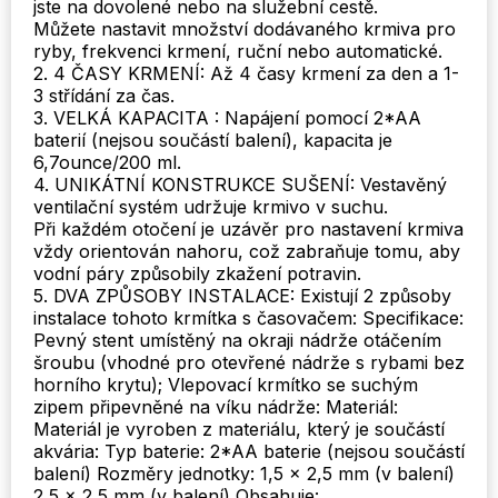
jste na dovolené nebo na služební cestě.
Můžete nastavit množství dodávaného krmiva pro
ryby, frekvenci krmení, ruční nebo automatické.
2. 4 ČASY KRMENÍ: Až 4 časy krmení za den a 1-
3 střídání za čas.
3. VELKÁ KAPACITA : Napájení pomocí 2*AA
baterií (nejsou součástí balení), kapacita je
6,7ounce/200 ml.
4. UNIKÁTNÍ KONSTRUKCE SUŠENÍ: Vestavěný
ventilační systém udržuje krmivo v suchu.
Při každém otočení je uzávěr pro nastavení krmiva
vždy orientován nahoru, což zabraňuje tomu, aby
vodní páry způsobily zkažení potravin.
5. DVA ZPŮSOBY INSTALACE: Existují 2 způsoby
instalace tohoto krmítka s časovačem: Specifikace:
Pevný stent umístěný na okraji nádrže otáčením
šroubu (vhodné pro otevřené nádrže s rybami bez
horního krytu); Vlepovací krmítko se suchým
zipem připevněné na víku nádrže: Materiál:
Materiál je vyroben z materiálu, který je součástí
akvária: Typ baterie: 2*AA baterie (nejsou součástí
balení) Rozměry jednotky: 1,5 x 2,5 mm (v balení)
2,5 x 2,5 mm (v balení) Obsahuje: