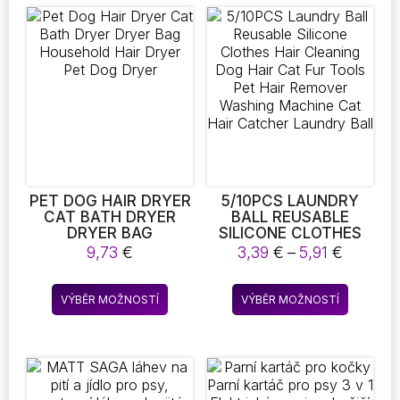
PET DOG HAIR DRYER
5/10PCS LAUNDRY
CAT BATH DRYER
BALL REUSABLE
DRYER BAG
SILICONE CLOTHES
HOUSEHOLD HAIR
HAIR CLEANING DOG
Rozpětí
9,73
€
3,39
€
–
5,91
€
DRYER PET DOG
HAIR CAT FUR TOOLS
cen:
DRYER
PET HAIR REMOVER
3,39 €
Tento
Tento
WASHING MACHINE
VÝBĚR MOŽNOSTÍ
VÝBĚR MOŽNOSTÍ
až
produkt
produkt
CAT HAIR CATCHER
5,91 €
LAUNDRY BALL
má
má
více
více
variant.
variant.
Možnosti
Možnost