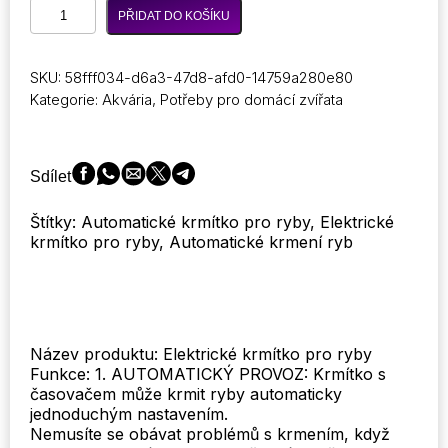
200ML
PŘIDAT DO KOŠÍKU
Automatické
krmítko
pro
SKU:
58fff034-d6a3-47d8-afd0-14759a280e80
ryby
Kategorie:
Akvária
,
Potřeby pro domácí zvířata
Vlhkotěsné
Vodotěsné
elektrické
automatické
Sdílet
krmítko
pro
Štítky: Automatické krmítko pro ryby, Elektrické
ryby
krmítko pro ryby, Automatické krmení ryb
Akvarijní
nádrž
Časovač
Krmítko
Dovolená
Víkend
Název produktu: Elektrické krmítko pro ryby
Dávkovač
Funkce: 1. AUTOMATICKÝ PROVOZ: Krmítko s
krmiva
časovačem může krmit ryby automaticky
pro
jednoduchým nastavením.
ryby
Nemusíte se obávat problémů s krmením, když
množství