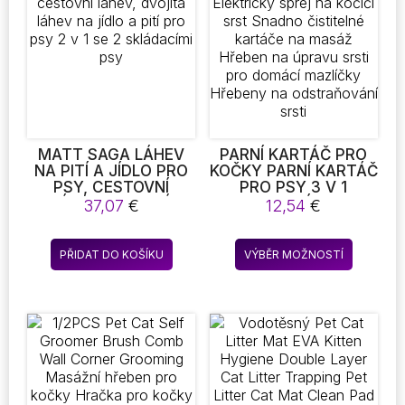
lze
lze
vybrat
vybrat
na
na
stránce
stránce
produktu
produkt
MATT SAGA LÁHEV
PARNÍ KARTÁČ PRO
NA PITÍ A JÍDLO PRO
KOČKY PARNÍ KARTÁČ
PSY, CESTOVNÍ
PRO PSY 3 V 1
LÁHEV, DVOJITÁ
ELEKTRICKÝ SPREJ
37,07
€
12,54
€
LÁHEV NA JÍDLO A
NA KOČIČÍ SRST
PITÍ PRO PSY 2 V 1 SE
SNADNO ČISTITELNÉ
Tento
2 SKLÁDACÍMI PSY
KARTÁČE NA MASÁŽ
PŘIDAT DO KOŠÍKU
VÝBĚR MOŽNOSTÍ
produkt
HŘEBEN NA ÚPRAVU
SRSTI PRO DOMÁCÍ
má
MAZLÍČKY HŘEBENY
více
NA ODSTRAŇOVÁNÍ
variant.
SRSTI
Možnost
lze
vybrat