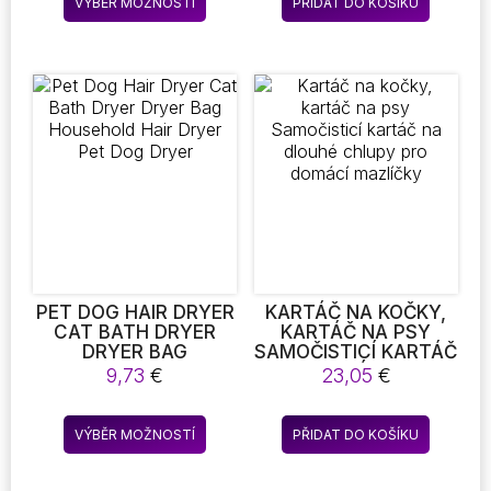
VÝBĚR MOŽNOSTÍ
PŘIDAT DO KOŠÍKU
až
produkt
CAT HAIR CATCHER
AKVARIJNÍ NÁDRŽ
5,91 €
LAUNDRY BALL
ČASOVAČ KRMÍTKO
má
DOVOLENÁ VÍKEND
více
DÁVKOVAČ KRMIVA
variant.
PRO RYBY
Možnosti
lze
vybrat
na
stránce
produktu
PET DOG HAIR DRYER
KARTÁČ NA KOČKY,
CAT BATH DRYER
KARTÁČ NA PSY
DRYER BAG
SAMOČISTICÍ KARTÁČ
HOUSEHOLD HAIR
NA DLOUHÉ CHLUPY
9,73
€
23,05
€
DRYER PET DOG
PRO DOMÁCÍ
DRYER
MAZLÍČKY
Tento
VÝBĚR MOŽNOSTÍ
PŘIDAT DO KOŠÍKU
produkt
má