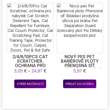
více
variant.
Možnosti
lze
vybrat
na
stránce
produktu
2/4/8/10PCS CAT
NOVÝ PES PET
SCRATCHER,
BARIÉROVÉ PLOTY
OCHRANA PRO
PŘENOSNÁ SÍŤ
NÁBYTEK CAT
SKLÁDACÍ PRODYŠNÁ
Rozpětí
3,05
€
–
24,97
€
5,97
€
SCRATCH
SÍŤOVÁ PSÍ BRÁNA
cen:
DETERRENT TAPE,
PET SEPARATION
3,05 €
Tento
CAT REPELLENT FOR
GUARD IZOLOVANÝ
VÝBĚR MOŽNOSTÍ
PŘIDAT DO KOŠÍKU
až
produkt
FURNITURE, CAT
PLOT PSI DĚTSKÝ
24,97 €
COUCH PROTECTOR,
BEZPEČNOSTNÍ PLOT
má
CAT SCRATCHING
více
PAD, CAT TRAINING
variant.
TAPE, PROTECTOR
Možnosti
FOR COUCH, CARPET,