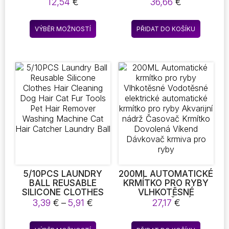
ELEKTRICKÝ SPREJ
DIGESTION
12,54
€
36,66
€
NA KOČIČÍ SRST
INSERTION, ANTI
SNADNO ČISTITELNÉ
SLING BOWL DOG
Tento
KARTÁČE NA MASÁŽ
SILICONE, SLOW
VÝBĚR MOŽNOSTÍ
PŘIDAT DO KOŠÍKU
produkt
HŘEBEN NA ÚPRAVU
SRSTI PRO DOMÁCÍ
má
MAZLÍČKY HŘEBENY
více
NA ODSTRAŇOVÁNÍ
variant.
SRSTI
Možnosti
lze
vybrat
na
stránce
produktu
5/10PCS LAUNDRY
200ML AUTOMATICKÉ
BALL REUSABLE
KRMÍTKO PRO RYBY
SILICONE CLOTHES
VLHKOTĚSNÉ
HAIR CLEANING DOG
VODOTĚSNÉ
Rozpětí
3,39
€
–
5,91
€
27,17
€
HAIR CAT FUR TOOLS
ELEKTRICKÉ
cen:
PET HAIR REMOVER
AUTOMATICKÉ
3,39 €
Tento
WASHING MACHINE
KRMÍTKO PRO RYBY