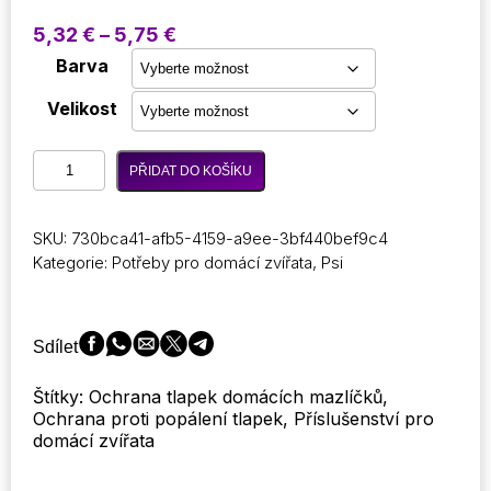
Rozpětí
5,32
€
–
5,75
€
cen:
Barva
5,32 €
až
Velikost
5,75 €
Nejprodávanější
PŘIDAT DO KOŠÍKU
4ks/set
Pet
Anti
SKU:
730bca41-afb5-4159-a9ee-3bf440bef9c4
spálit
Kategorie:
Potřeby pro domácí zvířata
,
Psi
tlapky
Příslušenství
pro
domácí
Sdílet
zvířata
Pet
Štítky: Ochrana tlapek domácích mazlíčků,
Dog
Ochrana proti popálení tlapek, Příslušenství pro
Shoes
domácí zvířata
Vodotěsné
boty
Gumové