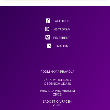
DOORS, PET & KID
lze
SAFE
vybrat
na
stránce
FACEBOOK
produktu
INSTAGRAM
PINTEREST
LINKEDIN
PODMÍNKY A PRAVIDLA
ZÁSADY OCHRANY
OSOBNÍCH ÚDAJŮ
PRAVIDLA PRO VRACENÍ
ZBOŽÍ
ŽÁDOST O VRÁCENÍ
PENĚZ