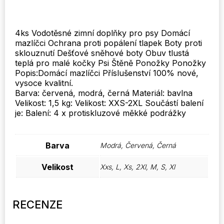
boty
Ponožky
Boty
4ks Vodotěsné zimní doplňky pro psy Domácí
množství
mazlíčci Ochrana proti popálení tlapek Boty proti
sklouznutí Dešťové sněhové boty Obuv tlustá
teplá pro malé kočky Psi Štěně Ponožky Ponožky
Popis:Domácí mazlíčci Příslušenství 100% nové,
vysoce kvalitní.
Barva: červená, modrá, černá Materiál: bavlna
Velikost: 1,5 kg: Velikost: XXS-2XL Součástí balení
je: Balení: 4 x protiskluzové měkké podrážky
Barva
Modrá, Červená, Černá
Velikost
Xxs, L, Xs, 2Xl, M, S, Xl
RECENZE