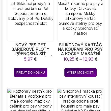
Možnosti
Možnost
lze
lze
vybrat
vybrat
na
na
stránce
stránce
produktu
produkt
NOVÝ PES PET
SILIKONOVÝ KARTÁČ
BARIÉROVÉ PLOTY
NA KOUPÁNÍ PRO PSY
PŘENOSNÁ SÍŤ
A KOČKY MASÁŽNÍ
SKLÁDACÍ PRODYŠNÁ
KARTÁČ PRO PSY A
Rozpět
5,97
€
10,25
€
–
12,93
€
SÍŤOVÁ PSÍ BRÁNA
KOČKY DÁVKOVAČ
cen:
PET SEPARATION
ŠAMPONU MĚKKÝ
10,25 
Tento
GUARD IZOLOVANÝ
SILIKONOVÝ KARTÁČ
PŘIDAT DO KOŠÍKU
VÝBĚR MOŽNOSTÍ
až
produkt
PLOT PSI DĚTSKÝ
GUMOVÉ ŠTĚTINY
12,93 
BEZPEČNOSTNÍ PLOT
PRO PSY A KOČKY
má
SPRCHOVACÍ
více
NÁSTROJ
variant.
Možnost
lze
vybrat