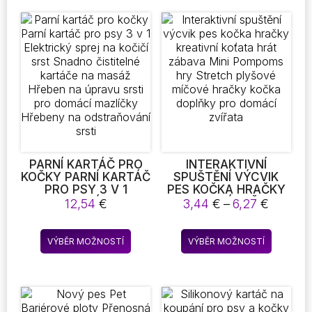
více
více
variant.
variant.
Možnosti
Možnost
lze
lze
vybrat
vybrat
na
na
stránce
stránce
produktu
produkt
PARNÍ KARTÁČ PRO
INTERAKTIVNÍ
KOČKY PARNÍ KARTÁČ
SPUŠTĚNÍ VÝCVIK
PRO PSY 3 V 1
PES KOČKA HRAČKY
ELEKTRICKÝ SPREJ
KREATIVNÍ KOŤATA
Rozpětí
12,54
€
3,44
€
–
6,27
€
NA KOČIČÍ SRST
HRÁT ZÁBAVA MINI
cen:
SNADNO ČISTITELNÉ
POMPOMS HRY
3,44 €
Tento
Tento
KARTÁČE NA MASÁŽ
STRETCH PLYŠOVÉ
VÝBĚR MOŽNOSTÍ
VÝBĚR MOŽNOSTÍ
až
produkt
produkt
HŘEBEN NA ÚPRAVU
MÍČOVÉ HRAČKY
6,27 €
SRSTI PRO DOMÁCÍ
KOČKA DOPLŇKY PRO
má
má
MAZLÍČKY HŘEBENY
DOMÁCÍ ZVÍŘATA
více
více
NA ODSTRAŇOVÁNÍ
variant.
variant.
SRSTI