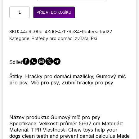
4,49 €
Pet
PŘIDAT DO KOŠÍKU
Toy
Dog
Chew
SKU:
44d9c00d-43d6-4711-9e84-9b4eeaff5d22
Toy
Kategorie:
Potřeby pro domácí zvířata
,
Psi
Play
Teeth
Massage
Rubber
Sdílet
Ball
Interaktivní
Štítky: Hračky pro domácí mazlíčky, Gumový míč
hračka
pro psy, Míč pro psy, Zubní hračky pro psy
pro
psy
Čištění
zubů
míče
množství
Název produktu: Gumový míč pro psy
Specifikace: Velikost: průměr 5/6/7 cm Materiál::
Materiál: TPR Vlastnosti: Chew toys help your
dogs clean teeth and prevent dental calculus Made