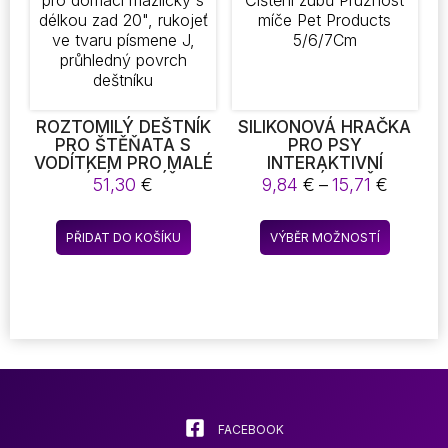
na
stránce
produkt
ROZTOMILÝ DEŠTNÍK
SILIKONOVÁ HRAČKA
PRO ŠTĚŇATA S
PRO PSY
VODÍTKEM PRO MALÉ
INTERAKTIVNÍ
DOMÁCÍ MAZLÍČKY,
KOUSACÍ HRAČKA
Rozpět
51,30
€
9,84
€
–
15,71
€
DEŠTNÍK PRO PSY
ODOLNÁ PROTI
cen:
VHODNÝ PRO DOMÁCÍ
KOUSÁNÍ PRO MALÉ
9,84 €
Tento
MAZLÍČKY S DÉLKOU
PSY ČIŠTĚNÍ ZUBŮ
PŘIDAT DO KOŠÍKU
VÝBĚR MOŽNOSTÍ
až
produkt
ZAD 20″, RUKOJEŤ VE
PRUŽNOST MÍČE PET
15,71 €
TVARU PÍSMENE J,
PRODUCTS 5/6/7CM
má
PRŮHLEDNÝ POVRCH
více
DEŠTNÍKU
variant.
Možnost
lze
vybrat
na
stránce
FACEBOOK