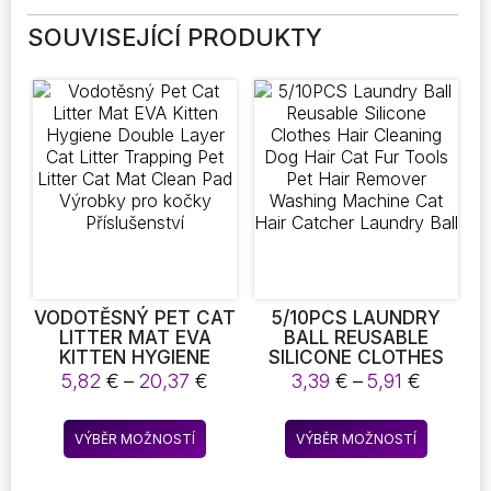
SOUVISEJÍCÍ PRODUKTY
VODOTĚSNÝ PET CAT
5/10PCS LAUNDRY
LITTER MAT EVA
BALL REUSABLE
KITTEN HYGIENE
SILICONE CLOTHES
DOUBLE LAYER CAT
HAIR CLEANING DOG
Rozpětí
Rozpětí
5,82
€
–
20,37
€
3,39
€
–
5,91
€
LITTER TRAPPING
HAIR CAT FUR TOOLS
cen:
cen:
PET LITTER CAT MAT
PET HAIR REMOVER
5,82 €
3,39 €
Tento
Tento
CLEAN PAD VÝROBKY
WASHING MACHINE
VÝBĚR MOŽNOSTÍ
VÝBĚR MOŽNOSTÍ
až
až
produkt
produkt
PRO KOČKY
CAT HAIR CATCHER
20,37 €
5,91 €
PŘÍSLUŠENSTVÍ
LAUNDRY BALL
má
má