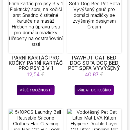
TAPE, PROTECTOR
Možnosti
Možnost
FOR COUCH, CARPET,
DOORS, PET & KID
lze
lze
SAFE
vybrat
vybrat
na
na
stránce
stránce
produktu
produkt
PARNÍ KARTÁČ PRO
PAWHUT CAT BED
KOČKY PARNÍ KARTÁČ
DOG SOFA DOG BED
PRO PSY 3 V 1
PET SOFA VYVÝŠENÝ
ELEKTRICKÝ SPREJ
GAUČ PRO DOMÁCÍ
12,54
€
40,87
€
NA KOČIČÍ SRST
MAZLÍČKY SE
SNADNO ČISTITELNÉ
ZVÝŠENÝM
Tento
KARTÁČE NA MASÁŽ
DESIGNEM CREAM
VÝBĚR MOŽNOSTÍ
PŘIDAT DO KOŠÍKU
produkt
HŘEBEN NA ÚPRAVU
SRSTI PRO DOMÁCÍ
má
MAZLÍČKY HŘEBENY
více
NA ODSTRAŇOVÁNÍ
variant.
SRSTI
Možnosti
lze