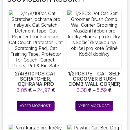
2/4/8/10PCS CAT
1/2PCS PET CAT SELF
SCRATCHER,
GROOMER BRUSH
OCHRANA PRO
COMB WALL CORNER
NÁBYTEK CAT
GROOMING MASÁŽNÍ
Rozpětí
Rozpětí
3,05
€
–
24,97
€
3,38
€
–
5,59
€
SCRATCH
HŘEBEN PRO KOČKY
cen:
cen:
DETERRENT TAPE,
HRAČKA PRO KOČKY
3,05 €
3,38 €
Tento
Tento
CAT REPELLENT FOR
S KOČIČÍ ŠKRABKOU
VÝBĚR MOŽNOSTÍ
VÝBĚR MOŽNOSTÍ
až
až
produkt
produkt
FURNITURE, CAT
NA OBLIČEJ PRO
24,97 €
5,59 €
COUCH PROTECTOR,
KOTĚ ŠTĚNĚ KOČIČÍ
má
má
CAT SCRATCHING
DOPLŇKY
více
více
PAD, CAT TRAINING
variant.
variant.