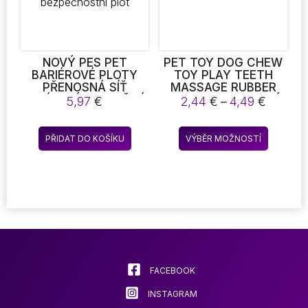
produktu
produkt
NOVÝ PES PET
PET TOY DOG CHEW
BARIÉROVÉ PLOTY
TOY PLAY TEETH
PŘENOSNÁ SÍŤ
MASSAGE RUBBER
SKLÁDACÍ PRODYŠNÁ
BALL INTERAKTIVNÍ
Rozpět
5,97
€
2,44
€
–
4,49
€
SÍŤOVÁ PSÍ BRÁNA
HRAČKA PRO PSY
cen:
PET SEPARATION
ČIŠTĚNÍ ZUBŮ MÍČE
2,44 €
Tento
GUARD IZOLOVANÝ
PŘIDAT DO KOŠÍKU
VÝBĚR MOŽNOSTÍ
až
produkt
PLOT PSI DĚTSKÝ
4,49 €
BEZPEČNOSTNÍ PLOT
má
více
variant.
Možnost
lze
vybrat
na
stránce
FACEBOOK
produkt
INSTAGRAM