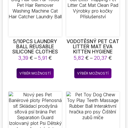
vybrat
na
stránce
produktu
5/10PCS LAUNDRY
VODOTĚSNÝ PET CAT
BALL REUSABLE
LITTER MAT EVA
SILICONE CLOTHES
KITTEN HYGIENE
HAIR CLEANING DOG
DOUBLE LAYER CAT
Rozpětí
Rozpět
3,39
€
–
5,91
€
5,82
€
–
20,37
€
HAIR CAT FUR TOOLS
LITTER TRAPPING
cen:
cen:
PET HAIR REMOVER
PET LITTER CAT MAT
3,39 €
5,82 €
Tento
Tento
WASHING MACHINE
CLEAN PAD VÝROBKY
VÝBĚR MOŽNOSTÍ
VÝBĚR MOŽNOSTÍ
až
až
produkt
produkt
CAT HAIR CATCHER
PRO KOČKY
5,91 €
20,37 
LAUNDRY BALL
PŘÍSLUŠENSTVÍ
má
má
více
více
variant.
variant.
Možnosti
Možnost
lze
lze
vybrat
vybrat
na
na
stránce
stránce