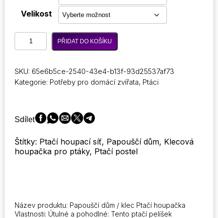
4,75 €
až
Velikost
5,73 €
Pet
PŘIDAT DO KOŠÍKU
Bird
Hammock
pro
SKU:
65e6b5ce-2540-43e4-b13f-93d25537af73
papoušky
Kategorie:
Potřeby pro domácí zvířata
,
Ptáci
Papoušek
Papoušek
Nest
Home
Sdílet
Soft
House
Štítky: Ptačí houpací síť, Papouščí dům, Klecová
Plyšový
houpačka pro ptáky, Ptačí postel
houpací
stan
Klec
Perch
Stand
pro
Název produktu: Papouščí dům / klec Ptačí houpačka
papoušky
Vlastnosti: Útulné a pohodlné: Tento ptačí pelíšek