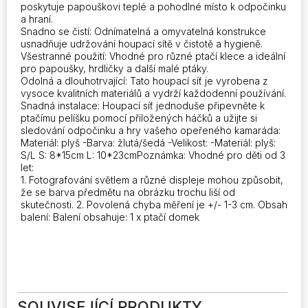
Budgies
poskytuje papouškovi teplé a pohodlné místo k odpočinku
Papoušek
a hraní.
Pet
Snadno se čistí: Odnímatelná a omyvatelná konstrukce
usnadňuje udržování houpací sítě v čistotě a hygieně.
příslušenství
Všestranné použití: Vhodné pro různé ptačí klece a ideální
množství
pro papoušky, hrdličky a další malé ptáky.
Odolná a dlouhotrvající: Tato houpací síť je vyrobena z
vysoce kvalitních materiálů a vydrží každodenní používání.
Snadná instalace: Houpací síť jednoduše připevněte k
ptačímu pelíšku pomocí přiložených háčků a užijte si
sledování odpočinku a hry vašeho opeřeného kamaráda:
Materiál: plyš -Barva: žlutá/šedá -Velikost: -Materiál: plyš:
S/L S: 8*15cm L: 10*23cmPoznámka: Vhodné pro děti od 3
let:
1. Fotografování světlem a různé displeje mohou způsobit,
že se barva předmětu na obrázku trochu liší od
skutečnosti. 2. Povolená chyba měření je +/- 1-3 cm. Obsah
balení: Balení obsahuje: 1 x ptačí domek
SOUVISEJÍCÍ PRODUKTY