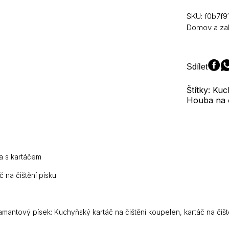
houbový
kartáč
SKU:
f0b7f
Melaminov
Domov a za
drhnoucí
houba
Čistící
kartáč
Sdílet
Odvápňova
nůž
Štítky: Ku
Pánev
Houba na 
Čistič
hrnců
Dekontami
kartáče
množství
a s kartáčem
 na čištění písku
amantový písek: Kuchyňský kartáč na čištění koupelen, kartáč na čišt