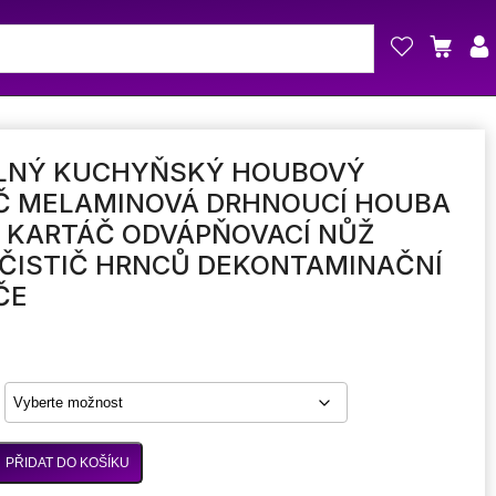
LNÝ KUCHYŇSKÝ HOUBOVÝ
Č MELAMINOVÁ DRHNOUCÍ HOUBA
Í KARTÁČ ODVÁPŇOVACÍ NŮŽ
 ČISTIČ HRNCŮ DEKONTAMINAČNÍ
ČE
PŘIDAT DO KOŠÍKU