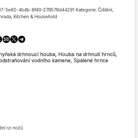
917-3e82-4b4b-8f40-278578d44291
Kategorie:
Čištění
,
á
hrada
,
Kitchen & Household
cí
chyňská drhnoucí houba, Houba na drhnutí hrnců,
odstraňování vodního kamene, Spálené hrnce
nační
ění rzi nožů