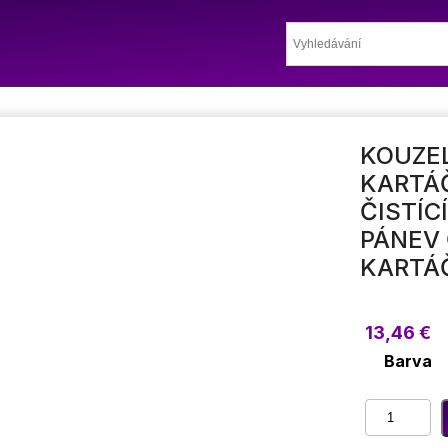
KOUZE
KARTÁ
ČISTÍC
PÁNEV
KARTÁ
13,46
€
Barva
Kouzelný
kuchyňský