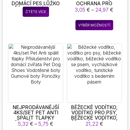
DOMÁCÍ PES LŮŽKO
OCHRANA PRO
LŮŽKO SPANÍ MÍSTO
NÁBYTEK CAT
Rozpět
3,05
€
–
24,97
€
ČTĚTE VÍCE
SCRATCH
cen:
DETERRENT TAPE,
3,05 €
Tento
CAT REPELLENT FOR
VÝBĚR MOŽNOSTÍ
až
produkt
FURNITURE, CAT
24,97 
COUCH PROTECTOR,
má
CAT SCRATCHING
více
PAD, CAT TRAINING
variant.
TAPE, PROTECTOR
Možnost
FOR COUCH, CARPET,
DOORS, PET & KID
lze
SAFE
vybrat
na
stránce
produkt
NEJPRODÁVANĚJŠÍ
BĚŽECKÉ VODÍTKO,
4KS/SET PET ANTI
VODÍTKO PRO PSY,
SPÁLIT TLAPKY
BĚŽECKÉ VODÍTKO,
PŘÍSLUŠENSTVÍ PRO
BĚŽECKÉ VODÍTKO SE
Rozpětí
5,32
€
–
5,75
€
21,22
€
DOMÁCÍ ZVÍŘATA PET
PSEM, VYCHÁZKOVÉ
cen: