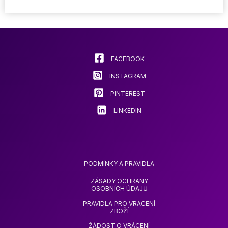
variant.
variant.
Možnosti
Možnost
lze
lze
vybrat
vybrat
na
na
stránce
stránce
FACEBOOK
produktu
produkt
INSTAGRAM
PINTEREST
LINKEDIN
PODMÍNKY A PRAVIDLA
ZÁSADY OCHRANY
OSOBNÍCH ÚDAJŮ
PRAVIDLA PRO VRACENÍ
ZBOŽÍ
ŽÁDOST O VRÁCENÍ