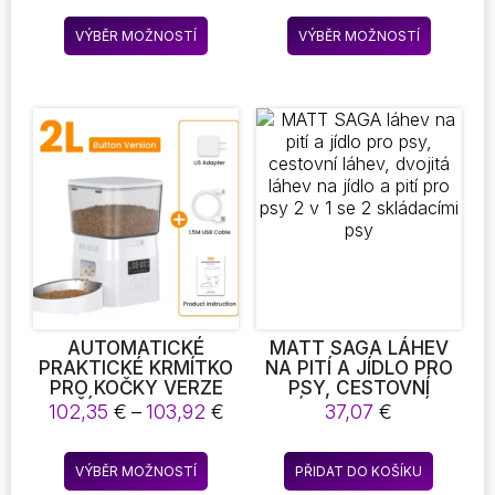
DOG SHOES
VODÍTKO, TURISTICKÉ
5,32 €
Tento
Tento
VODOTĚSNÉ BOTY
VODÍTKO S BEDERNÍM
VÝBĚR MOŽNOSTÍ
VÝBĚR MOŽNOSTÍ
až
produkt
produkt
GUMOVÉ BOTY
PÁSEM
5,75 €
PONOŽKY BOTY
má
má
více
více
variant.
variant.
Možnosti
Možnost
lze
lze
vybrat
vybrat
na
na
stránce
stránce
produktu
produkt
AUTOMATICKÉ
MATT SAGA LÁHEV
PRAKTICKÉ KRMÍTKO
NA PITÍ A JÍDLO PRO
PRO KOČKY VERZE
PSY, CESTOVNÍ
TLAČÍTKA AUTO CAT
LÁHEV, DVOJITÁ
Rozpětí
102,35
€
–
103,92
€
37,07
€
FOOD DISPENSER
LÁHEV NA JÍDLO A
cen:
PŘÍSLUŠENSTVÍ
PITÍ PRO PSY 2 V 1 SE
102,35 €
Tento
SMART CONTROL
2 SKLÁDACÍMI PSY
VÝBĚR MOŽNOSTÍ
PŘIDAT DO KOŠÍKU
až
produkt
PET FEEDER PRO