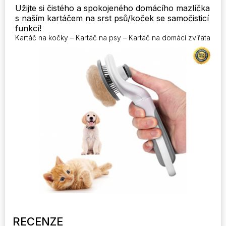
Užijte si čistého a spokojeného domácího mazlíčka
s naším kartáčem na srst psů/koček se samočisticí
funkcí!
Kartáč na kočky – Kartáč na psy – Kartáč na domácí zvířata
RECENZE