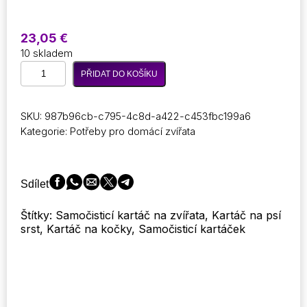
23,05
€
10 skladem
Kartáč
PŘIDAT DO KOŠÍKU
na
kočky,
kartáč
SKU:
987b96cb-c795-4c8d-a422-c453fbc199a6
na
Kategorie:
Potřeby pro domácí zvířata
psy
Samočisticí
kartáč
na
Sdílet
dlouhé
chlupy
Štítky: Samočisticí kartáč na zvířata, Kartáč na psí
pro
srst, Kartáč na kočky, Samočisticí kartáček
domácí
mazlíčky
množství