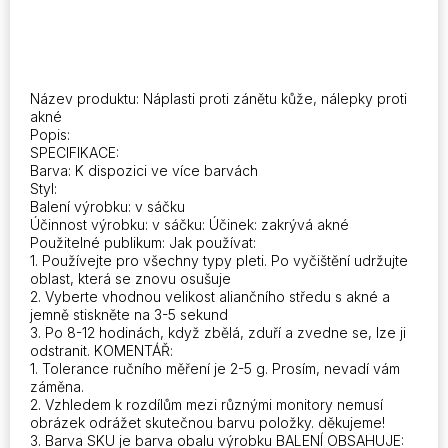
opravy
nálepka
množství
Název produktu: Náplasti proti zánětu kůže, nálepky proti
akné
Popis:
SPECIFIKACE:
Barva: K dispozici ve více barvách
Styl:
Balení výrobku: v sáčku
Účinnost výrobku: v sáčku: Účinek: zakrývá akné
Použitelné publikum: Jak používat:
1. Používejte pro všechny typy pleti. Po vyčištění udržujte
oblast, která se znovu osušuje
2. Vyberte vhodnou velikost aliančního středu s akné a
jemně stiskněte na 3-5 sekund
3. Po 8-12 hodinách, když zbělá, zduří a zvedne se, lze ji
odstranit. KOMENTÁŘ:
1. Tolerance ručního měření je 2-5 g. Prosím, nevadí vám
záměna.
2. Vzhledem k rozdílům mezi různými monitory nemusí
obrázek odrážet skutečnou barvu položky. děkujeme!
3. Barva SKU je barva obalu výrobku BALENÍ OBSAHUJE: