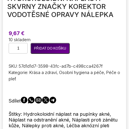
SKVRNY ZNAČKY KOREKTOR
VODOTĚSNÉ OPRAVY NÁLEPKA
9,67
€
10 skladem
72ks
PŘIDAT DO KOŠÍKU
neviditelné
odstranění
pupínků
SKU:
57d1d1d7-3598-43fc-ad7b-c498cca4267f
akné
Kategorie:
Krása a zdraví
,
Osobní hygiena a péče
,
Péče o
kožní
pleť
problémy
proti
akné
hydrokoloidní
Sdílet
náplasti
skvrny
Štítky: Hydrokoloidní náplast na pupínky akné,
značky
Náplast na odstranění akné, Náplasti proti zánětu
korektor
kůže, Nálepky proti akné, Léčba aknózní pleti
vodotěsné