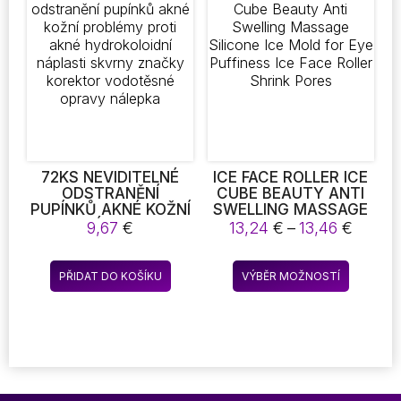
72KS NEVIDITELNÉ
ICE FACE ROLLER ICE
ODSTRANĚNÍ
CUBE BEAUTY ANTI
PUPÍNKŮ AKNÉ KOŽNÍ
SWELLING MASSAGE
PROBLÉMY PROTI
SILICONE ICE MOLD
Rozpět
9,67
€
13,24
€
–
13,46
€
AKNÉ
FOR EYE PUFFINESS
cen:
HYDROKOLOIDNÍ
ICE FACE ROLLER
13,24 
Tento
NÁPLASTI SKVRNY
SHRINK PORES
PŘIDAT DO KOŠÍKU
VÝBĚR MOŽNOSTÍ
až
produkt
ZNAČKY KOREKTOR
13,46 
VODOTĚSNÉ OPRAVY
má
NÁLEPKA
více
variant.
Možnost
lze