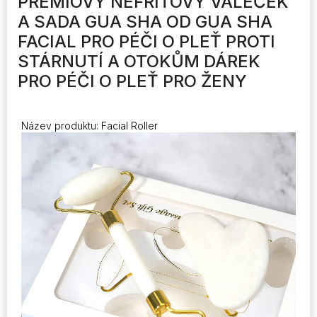
PRÉMIOVÝ NEFRITOVÝ VÁLEČEK
Aging
A SADA GUA SHA OD GUA SHA
Puffiness
Self
FACIAL PRO PÉČI O PLEŤ PROTI
Gift
STÁRNUTÍ A OTOKŮM DÁREK
Women
množství
PRO PÉČI O PLEŤ PRO ŽENY
Název produktu: Facial Roller