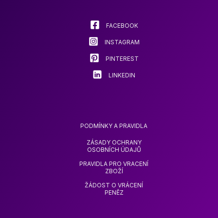
vybrat
na
stránce
FACEBOOK
produkt
INSTAGRAM
PINTEREST
LINKEDIN
PODMÍNKY A PRAVIDLA
ZÁSADY OCHRANY
OSOBNÍCH ÚDAJŮ
PRAVIDLA PRO VRACENÍ
ZBOŽÍ
ŽÁDOST O VRÁCENÍ
PENĚZ