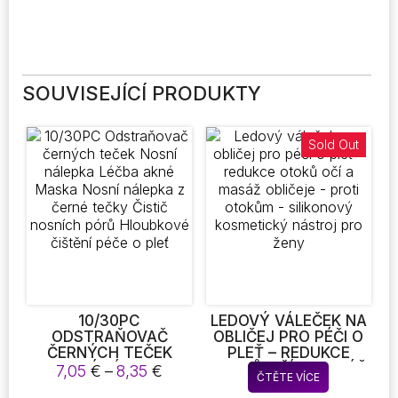
SOUVISEJÍCÍ PRODUKTY
Sold Out
10/30PC
LEDOVÝ VÁLEČEK NA
ODSTRAŇOVAČ
OBLIČEJ PRO PÉČI O
ČERNÝCH TEČEK
PLEŤ – REDUKCE
NOSNÍ NÁLEPKA
OTOKŮ OČÍ A MASÁŽ
Rozpětí
7,05
€
–
8,35
€
ČTĚTE VÍCE
LÉČBA AKNÉ MASKA
OBLIČEJE – PROTI
cen: