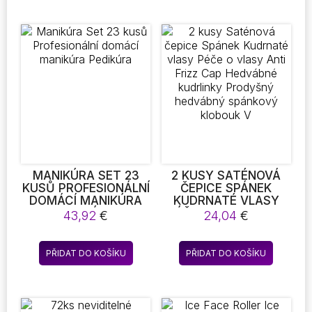
KOREKTOR AKNÉ FADE
má
má
CLEAN
více
více
variant.
variant.
Možnosti
Možnost
lze
lze
vybrat
vybrat
na
na
stránce
stránce
produktu
produkt
MANIKÚRA SET 23
2 KUSY SATÉNOVÁ
KUSŮ PROFESIONÁLNÍ
ČEPICE SPÁNEK
DOMÁCÍ MANIKÚRA
KUDRNATÉ VLASY
PEDIKÚRA
PÉČE O VLASY ANTI
43,92
€
24,04
€
FRIZZ CAP HEDVÁBNÉ
KUDRLINKY
PRODYŠNÝ
PŘIDAT DO KOŠÍKU
PŘIDAT DO KOŠÍKU
HEDVÁBNÝ
SPÁNKOVÝ KLOBOUK
V