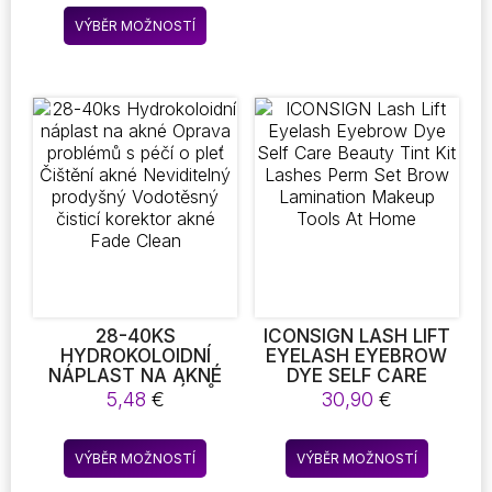
NOSNÍ NÁLEPKA Z
OTOKŮM –
7,05 €
Tento
ČERNÉ TEČKY ČISTIČ
SILIKONOVÝ
VÝBĚR MOŽNOSTÍ
až
produkt
NOSNÍCH PÓRŮ
KOSMETICKÝ
8,35 €
HLOUBKOVÉ ČIŠTĚNÍ
NÁSTROJ PRO ŽENY
má
PÉČE O PLEŤ
více
variant.
Možnosti
lze
vybrat
na
stránce
produktu
28-40KS
ICONSIGN LASH LIFT
HYDROKOLOIDNÍ
EYELASH EYEBROW
NÁPLAST NA AKNÉ
DYE SELF CARE
OPRAVA PROBLÉMŮ S
BEAUTY TINT KIT
5,48
€
30,90
€
PÉČÍ O PLEŤ ČIŠTĚNÍ
LASHES PERM SET
AKNÉ NEVIDITELNÝ
BROW LAMINATION
Tento
Tento
PRODYŠNÝ
MAKEUP TOOLS AT
VÝBĚR MOŽNOSTÍ
VÝBĚR MOŽNOSTÍ
produkt
produkt
VODOTĚSNÝ ČISTICÍ
HOME