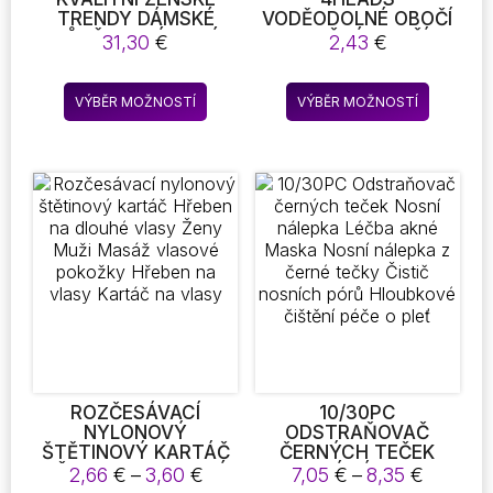
TRENDY DÁMSKÉ
VODĚODOLNÉ OBOČÍ
VŮNĚ PARFÉMOVÉ
FALEŠNÉ OBOČÍ
31,30
€
2,43
€
SPREJE VYDRŽÍ DÉLE
TUŽKA TINT
80ML / ORIGINÁL
KOSMETICKÉ
Tento
Tento
80ML
PŘÍRODNÍ
VÝBĚR MOŽNOSTÍ
VÝBĚR MOŽNOSTÍ
produkt
produkt
DLOUHOTRVAJÍCÍ
OČNÍ LINKY OČNÍ
má
má
TETOVÁNÍ ŠEDÁ
více
více
HNĚDÁ MAKE-UP
variant.
variant.
Možnosti
Možnost
lze
lze
vybrat
vybrat
na
na
stránce
stránce
produktu
produkt
ROZČESÁVACÍ
10/30PC
NYLONOVÝ
ODSTRAŇOVAČ
ŠTĚTINOVÝ KARTÁČ
ČERNÝCH TEČEK
HŘEBEN NA DLOUHÉ
NOSNÍ NÁLEPKA
Rozpětí
Rozpětí
2,66
€
–
3,60
€
7,05
€
–
8,35
€
VLASY ŽENY MUŽI
LÉČBA AKNÉ MASKA