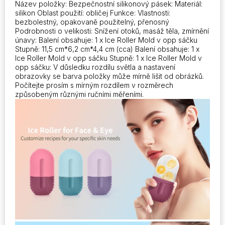
Název položky: Bezpečnostní silikonový pásek: Materiál:
silikon Oblast použití: obličej Funkce: Vlastnosti:
bezbolestný, opakovaně použitelný, přenosný
Podrobnosti o velikosti: Snížení otoků, masáž těla, zmírnění
únavy: Balení obsahuje: 1 x Ice Roller Mold v opp sáčku
Stupně: 11,5 cm*6,2 cm*4,4 cm (cca) Balení obsahuje: 1 x
Ice Roller Mold v opp sáčku Stupně: 1 x Ice Roller Mold v
opp sáčku: V důsledku rozdílu světla a nastavení
obrazovky se barva položky může mírně lišit od obrázků.
Počítejte prosím s mírným rozdílem v rozměrech
způsobeným různými ručními měřeními.