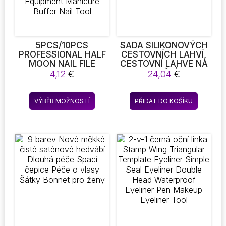
5PCS/10PCS
SADA SILIKONOVÝCH
PROFESSIONAL HALF
CESTOVNÍCH LAHVÍ,
MOON NAIL FILE
CESTOVNÍ LAHVE NA
100/180 SANDPAPER
PLNĚNÍ,
4,12
€
24,04
€
PEDICURE LIME A
PRÁZDNINOVÁ
ONGLE SANDING
CESTOVNÍ
Tento
POLISHING FILES NAIL
KOSMETIKA S
VÝBĚR MOŽNOSTÍ
PŘIDAT DO KOŠÍKU
produkt
EQUIPMENT
VYSOKOU KVALITOU
MANICURE BUFFER
má
NAIL TOOL
více
variant.
Možnosti
lze
vybrat
na
stránce
produktu