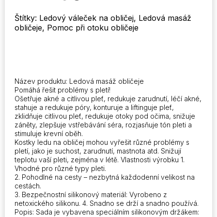
Mold
Štítky: Ledový váleček na obličej, Ledová masáž
for
obličeje, Pomoc při otoku obličeje
Eye
Puffiness
Ice
Face
Roller
Shrink
Název produktu: Ledová masáž obličeje
Pores
Pomáhá řešit problémy s pletí!
množství
Ošetřuje akné a citlivou pleť, redukuje zarudnutí, léčí akné,
stahuje a redukuje póry, konturuje a liftinguje pleť,
zklidňuje citlivou pleť, redukuje otoky pod očima, snižuje
záněty, zlepšuje vstřebávání séra, rozjasňuje tón pleti a
stimuluje krevní oběh.
Kostky ledu na obličej mohou vyřešit různé problémy s
pletí, jako je suchost, zarudnutí, mastnota atd. Snižují
teplotu vaší pleti, zejména v létě. Vlastnosti výrobku 1.
Vhodné pro různé typy pleti.
2. Pohodlné na cesty – nezbytná každodenní velikost na
cestách.
3. Bezpečnostní silikonový materiál: Vyrobeno z
netoxického silikonu. 4. Snadno se drží a snadno používá.
Popis: Sada je vybavena speciálním silikonovým držákem: