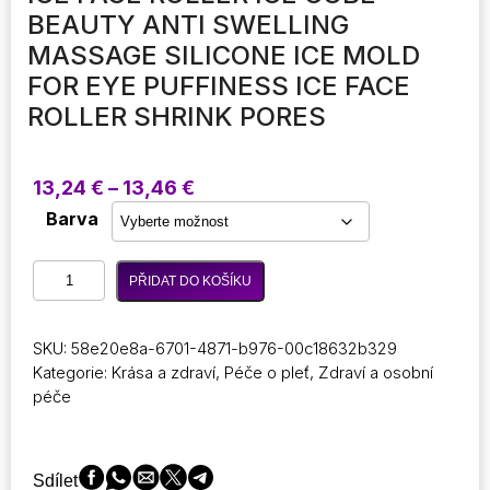
BEAUTY ANTI SWELLING
MASSAGE SILICONE ICE MOLD
FOR EYE PUFFINESS ICE FACE
ROLLER SHRINK PORES
Rozpětí
13,24
€
–
13,46
€
cen:
Barva
13,24 €
až
Ice
13,46 €
PŘIDAT DO KOŠÍKU
Face
Roller
Ice
SKU:
58e20e8a-6701-4871-b976-00c18632b329
Cube
Kategorie:
Krása a zdraví
,
Péče o pleť
,
Zdraví a osobní
Beauty
péče
Anti
Swelling
Massage
Silicone
Sdílet
Ice