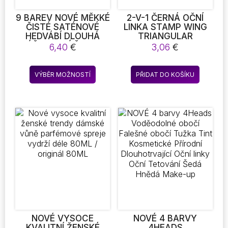
9 BAREV NOVÉ MĚKKÉ
2-V-1 ČERNÁ OČNÍ
ČISTÉ SATÉNOVÉ
LINKA STAMP WING
HEDVÁBÍ DLOUHÁ
TRIANGULAR
PÉČE SPACÍ ČEPICE
TEMPLATE EYELINER
6,40
€
3,06
€
PÉČE O VLASY ŠÁTKY
SIMPLE SEAL
BONNET PRO ŽENY
EYELINER DOUBLE
Tento
HEAD WATERPROOF
VÝBĚR MOŽNOSTÍ
PŘIDAT DO KOŠÍKU
produkt
EYELINER PEN
MAKEUP EYELINER
má
TOOL
více
variant.
Možnosti
lze
vybrat
na
stránce
produktu
NOVÉ VYSOCE
NOVÉ 4 BARVY
KVALITNÍ ŽENSKÉ
4HEADS