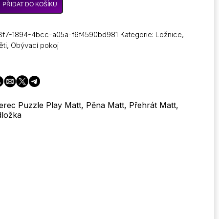
PŘIDAT DO KOŠÍKU
3f7-1894-4bcc-a05a-f6f4590bd981
Kategorie:
Ložnice
,
ěti
,
Obývací pokoj
berec Puzzle Play Matt, Pěna Matt, Přehrát Matt,
dložka