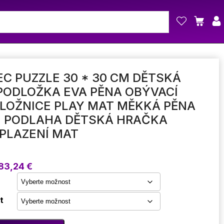
C PUZZLE 30 * 30 CM DĚTSKÁ
PODLOŽKA EVA PĚNA OBÝVACÍ
LOŽNICE PLAY MAT MĚKKÁ PĚNA
E PODLAHA DĚTSKÁ HRAČKA
PLAZENÍ MAT
Rozpětí
83,24
€
cen:
22,14 €
až
t
83,24 €