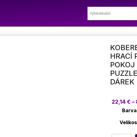
KOBERE
HRACÍ 
POKOJ 
PUZZL
DÁREK 
22,14
€
–
Barva
Velikos
Koberec