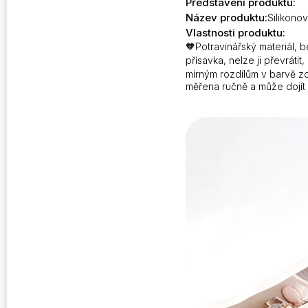
Představení produktu:
Název produktu:
Silikono
Vlastnosti produktu:
🧡Potravinářský materiál, 
přísavka, nelze ji převráti
mírným rozdílům v barvě zo
měřena ručně a může dojí