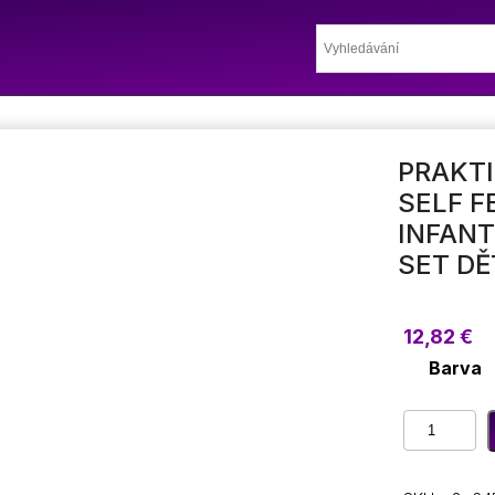
PRAKTI
SELF F
INFANT
SET DĚ
12,82
€
Barva
Praktická
silikonová
dětská
miska