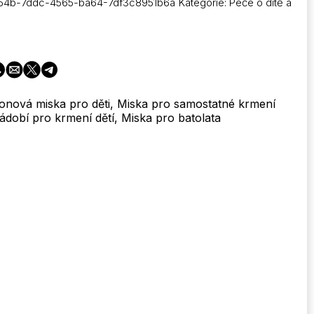
54b-7ddc-4565-ba64-7df3c8951b6a
Kategorie:
Péče o dítě a
likonová miska pro děti, Miska pro samostatné krmení
ádobí pro krmení dětí, Miska pro batolata