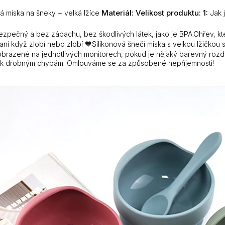
Materiál:
Velikost produktu: 1:
vá miska na šneky + velká lžíce
Jak 
bezpečný a bez zápachu, bez škodlivých látek, jako je BPA.Ohřev, kte
t, ani když zlobí nebo zlobí 🧡Silikonová šnečí miska s velkou lžičko
brazené na jednotlivých monitorech, pokud je nějaký barevný rozdíl
t k drobným chybám. Omlouváme se za způsobené nepříjemnosti!