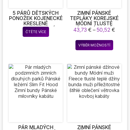
5 PÁRŮ DĚTSKÝCH
ZIMNÍ PÁNSKÉ
PONOŽEK KOJENECKÉ
TEPLÁKY KOREJSKÉ
KRESLENÉ
MÓDNÍ TLUSTÉ
JEDNOBAREVNÉ
ÚTULNÉ TEPLÉ
Rozpě
43,73
€
–
50,52
€
ČTĚTE VÍCE
MĚKKÉ A POHODLNÉ
FLEECE ŠIROKÉ NOHY
cen:
BÍLÉ PONOŽKY PRO
ROVNÉ VOLNÉ
43,73
Tento
KAŽDODENNÍ ŽIVOT
PŘÍLEŽITOSTNÉ
VÝBĚR MOŽNOSTÍ
až
produkt
KALHOTY MUŽSKÉ
50,52
PŘÍLEŽITOSTNÉ
má
TEPELNÉ SAMETOVÉ
více
KALHOTY
variant.
Možnost
lze
vybrat
na
stránce
produkt
PÁR MLADÝCH
ZIMNÍ PÁNSKÉ