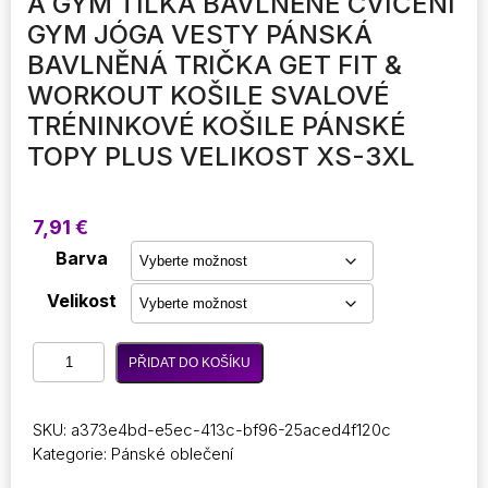
A GYM TÍLKA BAVLNĚNÉ CVIČENÍ
GYM JÓGA VESTY PÁNSKÁ
BAVLNĚNÁ TRIČKA GET FIT &
WORKOUT KOŠILE SVALOVÉ
TRÉNINKOVÉ KOŠILE PÁNSKÉ
TOPY PLUS VELIKOST XS-3XL
7,91
€
Barva
Velikost
Nové
PŘIDAT DO KOŠÍKU
pánské
oblečení
bez
SKU:
a373e4bd-e5ec-413c-bf96-25aced4f120c
rukávů
Kategorie:
Pánské oblečení
trička
pro