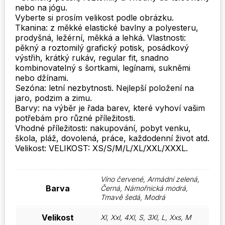
tréninkové
nebo na jógu.
košile
Vyberte si prosím velikost podle obrázku.
Pánské
Tkanina: z měkké elastické bavlny a polyesteru,
topy
prodyšná, ležérní, měkká a lehká. Vlastnosti:
plus
pěkný a roztomilý grafický potisk, posádkový
velikost
výstřih, krátký rukáv, regular fit, snadno
XS-
kombinovatelný s šortkami, legínami, sukněmi
3XL
nebo džínami.
množství
Sezóna: letní nezbytnosti. Nejlepší položení na
jaro, podzim a zimu.
Barvy: na výběr je řada barev, které vyhoví vašim
potřebám pro různé příležitosti.
Vhodné příležitosti: nakupování, pobyt venku,
škola, pláž, dovolená, práce, každodenní život atd.
Velikost: VELIKOST: XS/S/M/L/XL/XXL/XXXL.
Víno červené, Armádní zelená,
Barva
Černá, Námořnická modrá,
Tmavě šedá, Modrá
Velikost
Xl, Xxl, 4Xl, S, 3Xl, L, Xxs, M