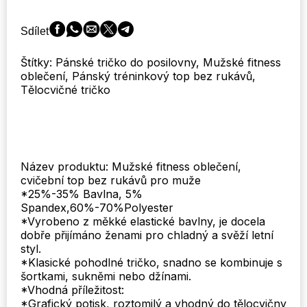
muže
Aktivní
Sdílet
životní
styl
Štítky: Pánské tričko do posilovny, Mužské fitness
Fitness
oblečení, Pánský tréninkový top bez rukávů,
a
Tělocvičné tričko
GYM
tílka
Bavlněné
cvičení
Gym
jóga
Název produktu: Mužské fitness oblečení,
vesty
cvičební top bez rukávů pro muže
Pánská
*25%-35% Bavlna, 5%
bavlněná
Spandex,60%-70%Polyester
trička
*Vyrobeno z měkké elastické bavlny, je docela
Get
dobře přijímáno ženami pro chladný a svěží letní
Fit
styl.
&
*Klasické pohodlné tričko, snadno se kombinuje s
Workout
šortkami, sukněmi nebo džínami.
košile
*Vhodná příležitost:
Svalové
*Grafický potisk, roztomilý a vhodný do tělocvičny