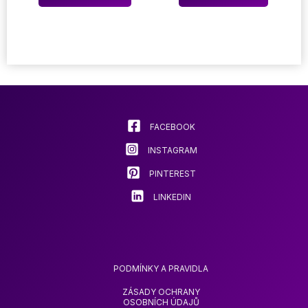
až
produkt
23,69
má
více
variant.
Možnost
lze
vybrat
na
stránce
FACEBOOK
produkt
INSTAGRAM
PINTEREST
LINKEDIN
PODMÍNKY A PRAVIDLA
ZÁSADY OCHRANY
OSOBNÍCH ÚDAJŮ