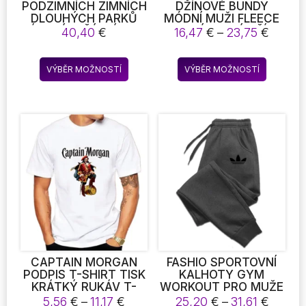
PODZIMNÍCH ZIMNÍCH
DŽÍNOVÉ BUNDY
DLOUHÝCH PARKŮ
MÓDNÍ MUŽI FLEECE
PÁNSKÉ LEŽÉRNÍ SLIM
TLUSTÉ TEPLÉ DŽÍNY
Rozpět
40,40
€
16,47
€
–
23,75
€
FIT HOOD ZIMNÍ
BUNDA MUŽI
cen:
BUNDY PÁNSKÉ
PŘÍLEŽITOSTNÉ
16,47 
Tento
Tento
MILOVNÍKY KABÁTU
ŠTÍHLÉ OBLEČENÍ
VÝBĚR MOŽNOSTÍ
VÝBĚR MOŽNOSTÍ
až
produkt
produkt
VĚTROVKA KOVBOJ
23,75 
KABÁTY
má
má
více
více
variant.
variant.
Možnosti
Možnost
lze
lze
vybrat
vybrat
na
na
stránce
stránce
produktu
produkt
CAPTAIN MORGAN
FASHIO SPORTOVNÍ
PODPIS T-SHIRT TISK
KALHOTY GYM
KRÁTKÝ RUKÁV T-
WORKOUT PRO MUŽE
SHIRT
JOGGING 2024
Rozpětí
Rozpět
5,56
€
–
11,17
€
25,20
€
–
31,61
€