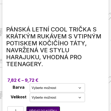
PÁNSKÁ LETNÍ COOL TRIČKA S
KRÁTKÝM RUKÁVEM S VTIPNÝM
POTISKEM KOČIČÍHO TÁTY,
NAVRŽENÁ VE STYLU
HARAJUKU, VHODNÁ PRO
TEENAGERY.
Rozpětí
7,82
€
–
9,72
€
cen:
Barva
7,82 €
až
Velikost
9,72 €
Pánská