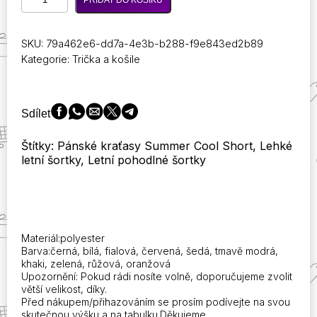
PŘIDAT DO KOŠÍKU
letní
cool
trička
SKU:
79a462e6-dd7a-4e3b-b288-f9e843ed2b89
s
Kategorie:
Trička a košile
krátkým
rukávem
s
vtipným
Sdílet
potiskem
kočičího
Štítky: Pánské kraťasy Summer Cool Short, Lehké
táty,
letní šortky, Letní pohodlné šortky
navržená
ve
stylu
Harajuku,
vhodná
pro
Materiál:polyester
teenagery.
Barva:černá, bílá, fialová, červená, šedá, tmavě modrá,
množství
khaki, zelená, růžová, oranžová
Upozornění: Pokud rádi nosíte volně, doporučujeme zvolit
větší velikost, díky.
Před nákupem/přihazováním se prosím podívejte na svou
skutečnou výšku a na tabulku.Děkujeme.