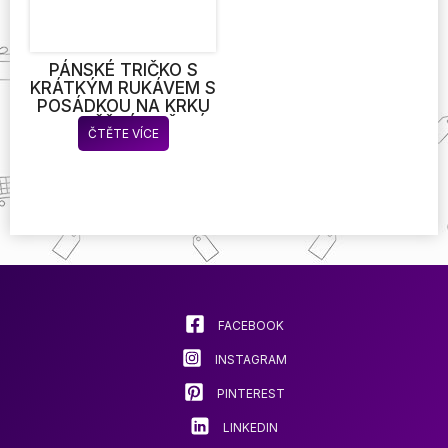
PÁNSKÉ TRIČKO S
KRÁTKÝM RUKÁVEM S
POSÁDKOU NA KRKU
PRO BĚŽNÉ NOŠENÍ
ČTĚTE VÍCE
UNISEX TRIČKO PRO
KAŽDODENNÍ NOŠENÍ
FACEBOOK
INSTAGRAM
PINTEREST
LINKEDIN