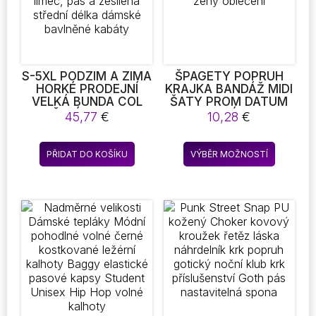
S-5XL PODZIM A ZIMA
ŠPAGETY POPRUH
HORKÉ PRODEJNÍ
KRAJKA BANDÁŽ MIDI
VELKÁ BUNDA COL
ŠATY PROM DATUM
POČASÍ VELIKOST
ELEGANTNÍ STRANA
45,77
€
10,28
€
BAVLNĚNÉ KABÁTY S
NOČNÍ KLUB MÓDA
KAPUCÍ KOŽEŠINOVÝ
SEXY BACKLESS
Tento
LÍMEC, PAS A
POPRUH ŠATY ŽENY
PŘIDAT DO KOŠÍKU
VÝBĚR MOŽNOSTÍ
produkt
ZESÍLENÁ STŘEDNÍ
OBLEČENÍ
DÉLKA DÁMSKÉ
má
BAVLNĚNÉ KABÁTY
více
variant.
Možnost
lze
vybrat
na
stránce
produkt