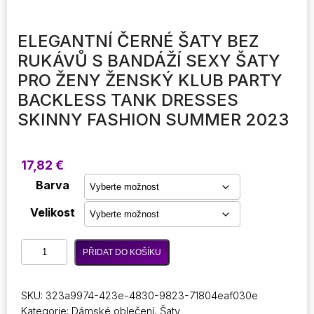
ELEGANTNÍ ČERNÉ ŠATY BEZ
RUKÁVŮ S BANDÁŽÍ SEXY ŠATY
PRO ŽENY ŽENSKÝ KLUB PARTY
BACKLESS TANK DRESSES
SKINNY FASHION SUMMER 2023
17,82
€
Barva
Velikost
Elegantní
PŘIDAT DO KOŠÍKU
černé
šaty
bez
SKU:
323a9974-423e-4830-9823-71804eaf030e
rukávů
Kategorie:
Dámské oblečení
,
Šaty