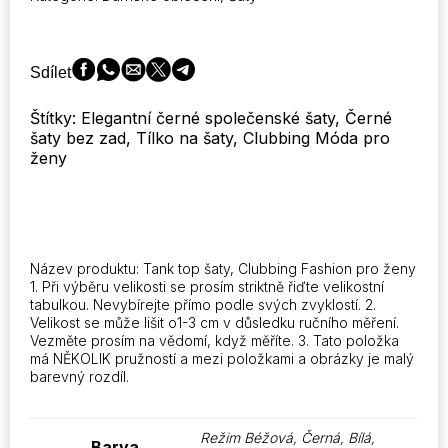
s
bandáží
Sexy
šaty
Sdílet
pro
ženy
Štítky: Elegantní černé společenské šaty, Černé
Ženský
šaty bez zad, Tílko na šaty, Clubbing Móda pro
klub
ženy
Party
Backless
Tank
Dresses
Skinny
Fashion
Název produktu: Tank top šaty, Clubbing Fashion pro ženy
Summer
1. Při výběru velikosti se prosím striktně řiďte velikostní
2023
tabulkou. Nevybírejte přímo podle svých zvyklostí. 2.
množství
Velikost se může lišit o1-3 cm v důsledku ručního měření.
Vezměte prosím na vědomí, když měříte. 3. Tato položka
má NĚKOLIK pružností a mezi položkami a obrázky je malý
barevný rozdíl.
Režim Béžová, Černá, Bílá,
Barva