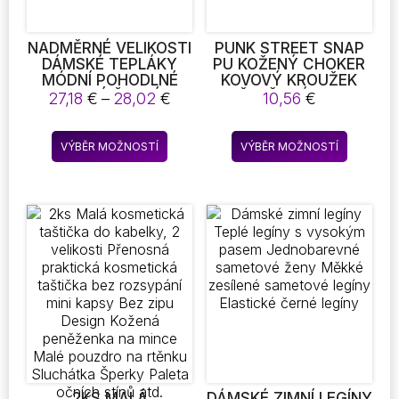
NADMĚRNÉ VELIKOSTI
PUNK STREET SNAP
DÁMSKÉ TEPLÁKY
PU KOŽENÝ CHOKER
MÓDNÍ POHODLNÉ
KOVOVÝ KROUŽEK
VOLNÉ ČERNÉ
ŘETĚZ LÁSKA
Rozpětí
27,18
€
–
28,02
€
10,56
€
KOSTKOVANÉ LEŽÉRNÍ
NÁHRDELNÍK KRK
cen:
KALHOTY BAGGY
POPRUH GOTICKÝ
27,18 €
Tento
Tento
ELASTICKÉ PASOVÉ
NOČNÍ KLUB KRK
VÝBĚR MOŽNOSTÍ
VÝBĚR MOŽNOSTÍ
až
produkt
produkt
KAPSY STUDENT
PŘÍSLUŠENSTVÍ GOTH
28,02 €
UNISEX HIP HOP
PÁS NASTAVITELNÁ
má
má
VOLNÉ KALHOTY
SPONA
více
více
variant.
variant.
Možnosti
Možnost
lze
lze
vybrat
vybrat
na
na
stránce
stránce
produktu
produkt
2KS MALÁ
DÁMSKÉ ZIMNÍ LEGÍNY