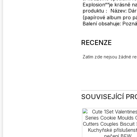
Explosion““je krásně n
produktu： Název: Dárk
(papírové album pro pár
Balení obsahuje: Pozná
RECENZE
Zatím zde nejsou žádné r
SOUVISEJÍCÍ P