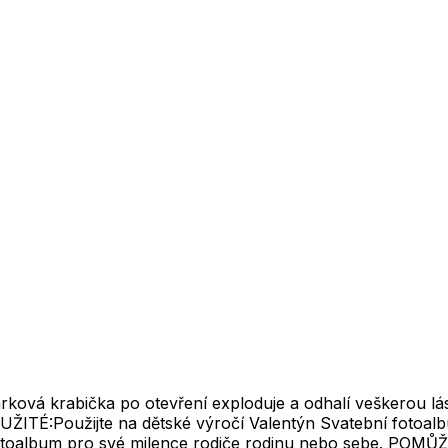
vá krabička po otevření exploduje a odhalí veškerou lásku
UŽITÉ:Použijte na dětské výročí Valentýn Svatební fotoal
 fotoalbum pro své milence rodiče rodinu nebo sebe. P