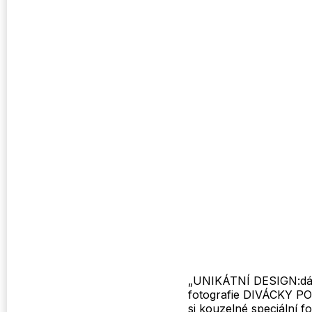
„UNIKÁTNÍ DESIGN:dárko
fotografie DIVÁCKY PO
si kouzelné speciální