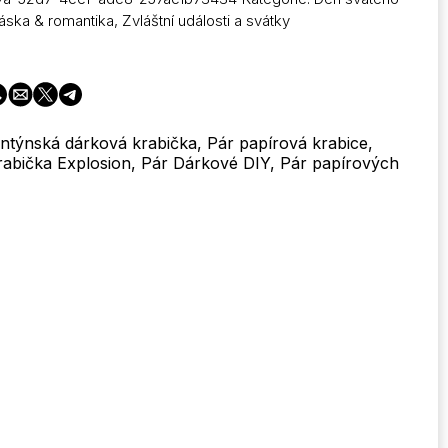
áska & romantika
,
Zvláštní události a svátky
é
lentýnská dárková krabička, Pár papírová krabice,
í
abička Explosion, Pár Dárkové DIY, Pár papírových
ý