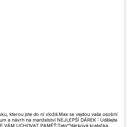
, kterou jste do ní vložili.Max se vejdou vaše osobní
bum a návrh na manželství NEJLEPŠÍ DÁREK : Udělejte
OMŮŽE VÁM UCHOVAT PAMĚŤ:Tato““dárková krabička