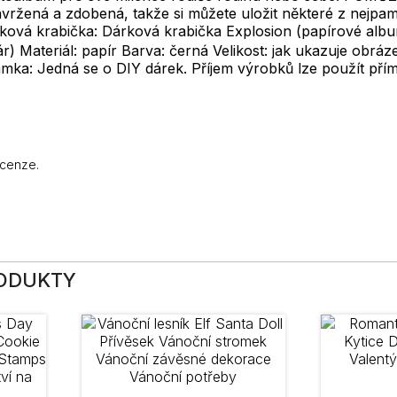
avržená a zdobená, takže si můžete uložit některé z nejpam
ová krabička: Dárková krabička Explosion (papírové album
) Materiál: papír Barva: černá Velikost: jak ukazuje obráz
mka: Jedná se o DIY dárek. Příjem výrobků lze použít přím
ecenze.
RODUKTY