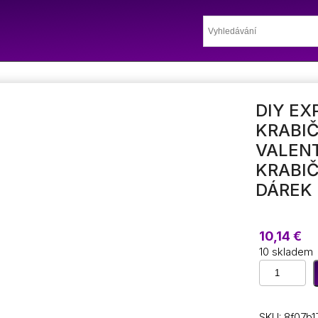
DIY E
KRABIČ
VALEN
KRABIČ
DÁREK
10,14
€
10 skladem
DIY
Exploze
Fotoalbum
Dárková
SKU:
8f07b1