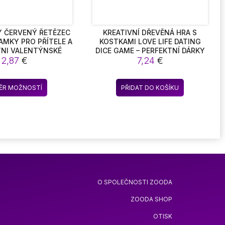
Y ČERVENÝ ŘETĚZEC
KREATIVNÍ DŘEVĚNÁ HRA S
MKY PRO PŘÍTELE A
KOSTKAMI LOVE LIFE DATING
YNI VALENTÝNSKÉ
DICE GAME – PERFEKTNÍ DÁRKY
O NĚJ A JEJÍ UZEL
2,87
€
PRO PŘÍTELE, SVATBU, VÝROČÍ
7,24
€
DAJÍCÍ NÁRAMKY
Tento
ĚR MOŽNOSTÍ
PŘIDAT DO KOŠÍKU
produkt
má
více
variant.
Možnosti
lze
vybrat
na
O SPOLEČNOSTI ZOODA
stránce
produktu
ZOODA SHOP
OTISK