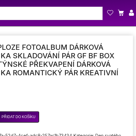
XPLOZE FOTOALBUM DÁRKOVÁ
KA SKLADOVÁNÍ PÁR GF BF BOX
TÝNSKÉ PŘEKVAPENÍ DÁRKOVÁ
KA ROMANTICKÝ PÁR KREATIVNÍ
PŘIDAT DO KOŠÍKU
7a-52d7-4cef-adc8-257ac1b73434
Kategorie:
Den svatého