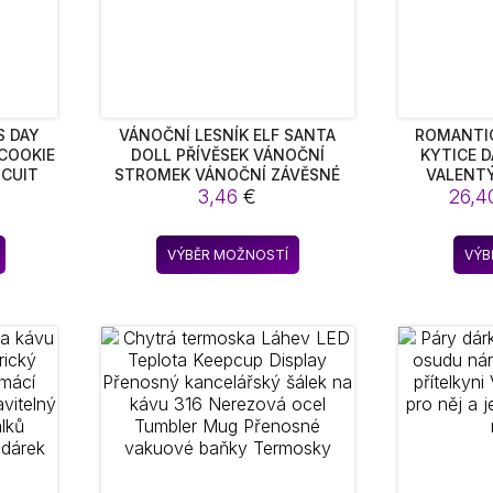
S DAY
VÁNOČNÍ LESNÍK ELF SANTA
ROMANTIC
COOKIE
DOLL PŘÍVĚSEK VÁNOČNÍ
KYTICE D
SCUIT
STROMEK VÁNOČNÍ ZÁVĚSNÉ
VALENTÝ
KÉ
DEKORACE VÁNOČNÍ POTŘEBY
3,46
€
26,
NÍ BEW
Tento
VÝBĚR MOŽNOSTÍ
VÝB
produkt
má
více
variant.
Možnosti
lze
vybrat
na
stránce
produktu