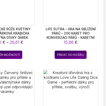
KÉ RŮŽE KVĚTINY
LIFE SUTRA – HRA NA SBLÍŽENÍ
ÁRKOVÁ KRABIČKA
PÁRŮ – 200 KARET PRO
NA DÍVKY DÁREK
KONVERZACI PÁRŮ – KARETNÍ
Rozpětí
40
€
–
26,61
€
HRA PRO PÁRY
15,66
€
cen:
26,40 €
Tento
ĚR MOŽNOSTÍ
PŘIDAT DO KOŠÍKU
až
produkt
26,61 €
má
více
variant.
Možnosti
lze
vybrat
na
stránce
produktu