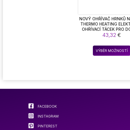
NOVÝ OHŘÍVAČ HRNKŮ N
THERMO HEATING ELEK
OHŘÍVACÍ TÁCEK PRO D
KANCELÁŘ 3 TEPLO
43,32
€
NASTAVITELNÝ OHŘÍ
ČAJOVÝCH ŠÁLKŮ VÁN
NAROZENINOVÝ DÁR
VÝBĚR MOŽNOSTÍ
FACEBOOK
INSTAGRAM
PINTEREST