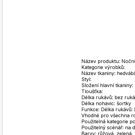
Název produktu: Noční 
Kategorie výrobků:
Název tkaniny: hedváb
Styl:
Složení hlavní tkaniny:
Tloušťka:
Délka rukávů: bez ruk
Délka nohavic: šortky
Funkce: Délka rukávů: 
Vhodné pro všechna roč
Použitelná kategorie p
Použitelný scénář: na
Barvy: růžová, zelená, 