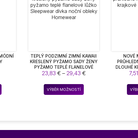
 MÓDNÍ
TEPLÝ PODZIMNÍ ZIMNÍ KAWAII
NOVÉ 
Y
KRESLENÝ PYŽAMO SADY ŽENY
PRŮHLED
PYŽAMO TEPLÉ FLANELOVÉ
DLOUHÉ K
Rozpětí
LŮŽKO SLEEPWEAR DÍVKA NOČNÍ
23,83
€
–
29,43
€
7,5
ZA
OBLEKY HOMEWEAR
cen:
23,83 €
Tento
VÝBĚR MOŽNOSTÍ
VÝB
až
produkt
29,43 €
má
více
variant.
Možnosti
lze
vybrat