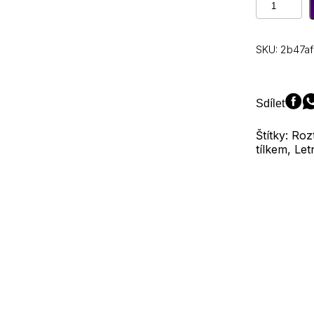
pyžamo
pro
ženy
SKU:
2b47a
Letní
pevné
pyžamo
Bavlněné
Sdílet
pyžamo
Set
Štítky: R
Tank
tílkem, Le
Top
Šortky
Roztomilé
spodní
prádlo
Set
Měkké
noční
prádlo
bez
rukávů
množství