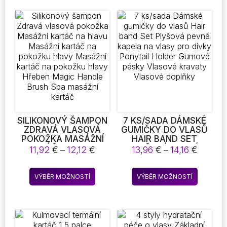
SILIKONOVÝ ŠAMPON
7 KS/SADA DÁMSKÉ
ZDRAVÁ VLASOVÁ
GUMIČKY DO VLASŮ
POKOŽKA MASÁŽNÍ
HAIR BAND SET
KARTÁČ NA HLAVU
PLYŠOVÁ PEVNÁ
Rozpětí
Rozpět
11,92
€
–
12,12
€
13,96
€
–
14,16
€
MASÁŽNÍ KARTÁČ NA
KAPELA NA VLASY
cen:
cen:
POKOŽKU HLAVY
PRO DÍVKY PONYTAIL
11,92 €
13,96 €
Tento
Tento
MASÁŽNÍ KARTÁČ NA
HOLDER GUMOVÉ
VÝBĚR MOŽNOSTÍ
VÝBĚR MOŽNOSTÍ
až
až
produkt
produkt
POKOŽKU HLAVY
PÁSKY VLASOVÉ
12,12 €
14,16 €
HŘEBEN MAGIC
KRAVATY VLASOVÉ
má
má
HANDLE BRUSH SPA
DOPLŇKY
více
více
MASÁŽNÍ KARTÁČ
variant.
variant.