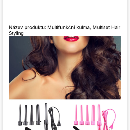
kulma
na
vlasy
množství
Název produktu: Multifunkční kulma, Multiset Hair
Styling