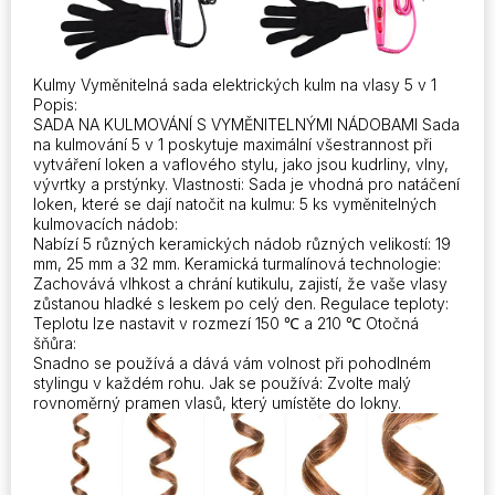
Kulmy Vyměnitelná sada elektrických kulm na vlasy 5 v 1
Popis:
SADA NA KULMOVÁNÍ S VYMĚNITELNÝMI NÁDOBAMI Sada
na kulmování 5 v 1 poskytuje maximální všestrannost při
vytváření loken a vaflového stylu, jako jsou kudrliny, vlny,
vývrtky a prstýnky. Vlastnosti: Sada je vhodná pro natáčení
loken, které se dají natočit na kulmu: 5 ks vyměnitelných
kulmovacích nádob:
Nabízí 5 různých keramických nádob různých velikostí: 19
mm, 25 mm a 32 mm. Keramická turmalínová technologie:
Zachovává vlhkost a chrání kutikulu, zajistí, že vaše vlasy
zůstanou hladké s leskem po celý den. Regulace teploty:
Teplotu lze nastavit v rozmezí 150 ℃ a 210 ℃ Otočná
šňůra:
Snadno se používá a dává vám volnost při pohodlném
stylingu v každém rohu. Jak se používá: Zvolte malý
rovnoměrný pramen vlasů, který umístěte do lokny.