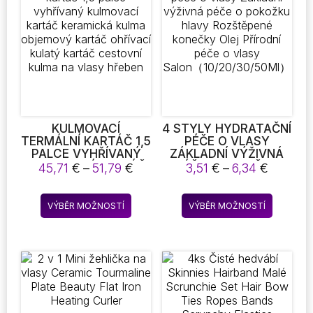
Možnosti
Možnost
lze
lze
vybrat
vybrat
na
na
stránce
stránce
produktu
produkt
KULMOVACÍ
4 STYLY HYDRATAČNÍ
TERMÁLNÍ KARTÁČ 1,5
PÉČE O VLASY
PALCE VYHŘÍVANÝ
ZÁKLADNÍ VÝŽIVNÁ
KULMOVACÍ KARTÁČ
PÉČE O POKOŽKU
Rozpětí
Rozpětí
45,71
€
–
51,79
€
3,51
€
–
6,34
€
KERAMICKÁ KULMA
HLAVY ROZŠTĚPENÉ
cen:
cen:
OBJEMOVÝ KARTÁČ
KONEČKY OLEJ
45,71 €
3,51 €
Tento
Tento
OHŘÍVACÍ KULATÝ
PŘÍRODNÍ PÉČE O
VÝBĚR MOŽNOSTÍ
VÝBĚR MOŽNOSTÍ
až
až
produkt
produkt
KARTÁČ CESTOVNÍ
VLASY
51,79 €
6,34 €
KULMA NA VLASY
SALON（10/20/30/50ML）
má
má
HŘEBEN
více
více
variant.
variant.
Možnosti
Možnost
lze
lze
vybrat
vybrat