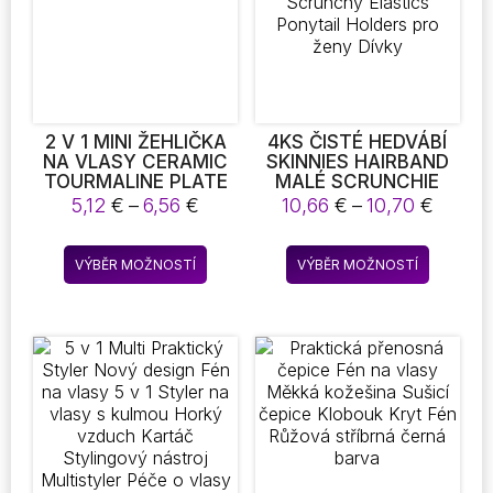
na
na
stránce
stránce
produktu
produkt
2 V 1 MINI ŽEHLIČKA
4KS ČISTÉ HEDVÁBÍ
NA VLASY CERAMIC
SKINNIES HAIRBAND
TOURMALINE PLATE
MALÉ SCRUNCHIE
BEAUTY FLAT IRON
SET HAIR BOW TIES
Rozpětí
Rozpět
5,12
€
–
6,56
€
10,66
€
–
10,70
€
HEATING CURLER
ROPES BANDS
cen:
cen:
SCRUNCHY ELASTICS
5,12 €
10,66 
Tento
Tento
PONYTAIL HOLDERS
VÝBĚR MOŽNOSTÍ
VÝBĚR MOŽNOSTÍ
až
až
produkt
produkt
PRO ŽENY DÍVKY
6,56 €
10,70 
má
má
více
více
variant.
variant.
Možnosti
Možnost
lze
lze
vybrat
vybrat
na
na
stránce
stránce