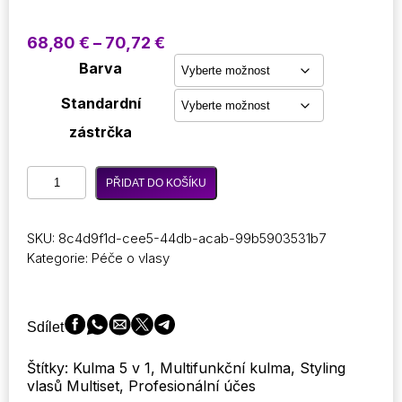
Rozpětí
68,80
€
–
70,72
€
cen:
Barva
68,80 €
až
Standardní
70,72 €
zástrčka
5
PŘIDAT DO KOŠÍKU
v
1
kulma
SKU:
8c4d9f1d-cee5-44db-acab-99b5903531b7
na
Kategorie:
Péče o vlasy
vlasy
Multifunkční
rotační
hlaveň
Sdílet
Curls
Locks
Štítky: Kulma 5 v 1, Multifunkční kulma, Styling
Profesionální
vlasů Multiset, Profesionální účes
salonní