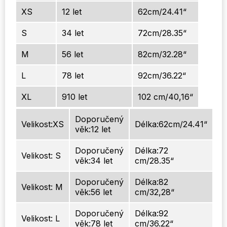
XS
12 let
62cm/24.41“
S
34 let
72cm/28.35“
M
56 let
82cm/32.28“
L
78 let
92cm/36.22“
XL
910 let
102 cm/40,16“
Doporučený
Velikost:XS
Délka:62cm/24.41“
věk:12 let
Doporučený
Délka:72
Velikost: S
věk:34 let
cm/28.35“
Doporučený
Délka:82
Velikost: M
věk:56 let
cm/32,28“
Doporučený
Délka:92
Velikost: L
věk:78 let
cm/36.22“