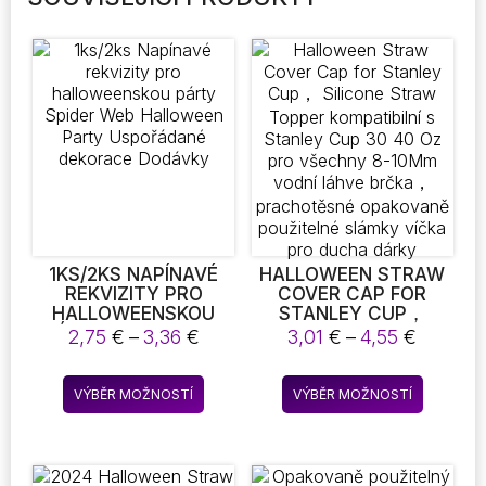
1KS/2KS NAPÍNAVÉ
HALLOWEEN STRAW
REKVIZITY PRO
COVER CAP FOR
HALLOWEENSKOU
STANLEY CUP，
PÁRTY SPIDER WEB
SILICONE STRAW
Rozpětí
Rozpětí
2,75
€
–
3,36
€
3,01
€
–
4,55
€
HALLOWEEN PARTY
TOPPER
cen:
cen:
USPOŘÁDANÉ
KOMPATIBILNÍ S
2,75 €
3,01 €
Tento
Tento
DEKORACE DODÁVKY
STANLEY CUP 30 40
VÝBĚR MOŽNOSTÍ
VÝBĚR MOŽNOSTÍ
až
až
produkt
produkt
OZ PRO VŠECHNY 8-
3,36 €
4,55 €
10MM VODNÍ LÁHVE
má
má
BRČKA，
více
více
PRACHOTĚSNÉ
variant.
variant.