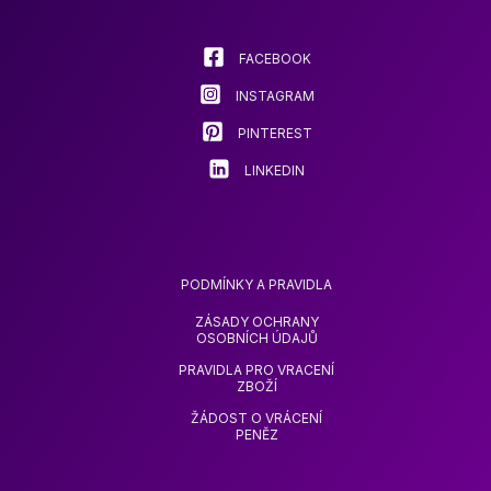
vybrat
na
stránce
FACEBOOK
produktu
INSTAGRAM
PINTEREST
LINKEDIN
PODMÍNKY A PRAVIDLA
ZÁSADY OCHRANY
OSOBNÍCH ÚDAJŮ
PRAVIDLA PRO VRACENÍ
ZBOŽÍ
ŽÁDOST O VRÁCENÍ
PENĚZ