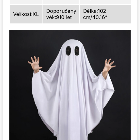
Doporučený
Délka:102
Velikost:XL
věk:910 let
cm/40.16“