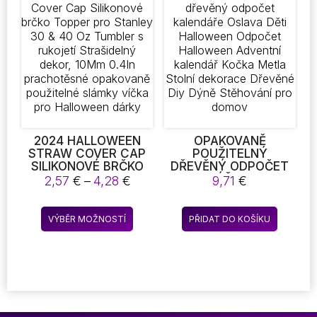
OPAKOVANĚ
Možnosti
Možnost
POUŽITELNÉ SLÁMKY
VÍČKA PRO DUCHA
lze
lze
DÁRKY
vybrat
vybrat
na
na
stránce
stránce
produktu
produkt
2024 HALLOWEEN
OPAKOVANĚ
STRAW COVER CAP
POUŽITELNÝ
SILIKONOVÉ BRČKO
DŘEVĚNÝ ODPOČET
TOPPER PRO
KALENDÁŘE OSLAVA
Rozpětí
2,57
€
–
4,28
€
9,71
€
STANLEY 30 & 40 OZ
DĚTI HALLOWEEN
cen:
TUMBLER S RUKOJETÍ
ODPOČET
2,57 €
Tento
STRAŠIDELNÝ DEKOR,
HALLOWEEN
VÝBĚR MOŽNOSTÍ
PŘIDAT DO KOŠÍKU
až
produkt
10MM 0.4IN
ADVENTNÍ KALENDÁŘ
4,28 €
PRACHOTĚSNÉ
KOČKA METLA STOLNÍ
má
OPAKOVANĚ
DEKORACE DŘEVĚNÉ
více
POUŽITELNÉ SLÁMKY
DIY DÝNĚ STĚHOVÁNÍ
variant.
VÍČKA PRO
PRO DOMOV
Možnosti
HALLOWEEN DÁRKY
lze