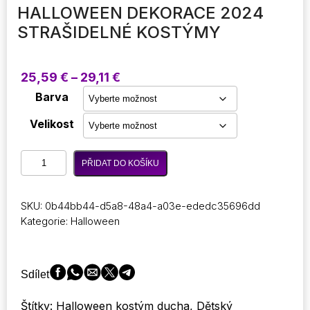
HALLOWEEN DEKORACE 2024
STRAŠIDELNÉ KOSTÝMY
Rozpětí
25,59
€
–
29,11
€
cen:
Barva
25,59 €
až
Velikost
29,11 €
2024
PŘIDAT DO KOŠÍKU
Dětský
batole
Halloween
SKU:
0b44bb44-d5a8-48a4-a03e-ededc35696dd
Strašidelný
Kategorie:
Halloween
zábavný
herní
kostým
Pohodlný
Sdílet
volný
plášť
Štítky: Halloween kostým ducha, Dětský
Halloween