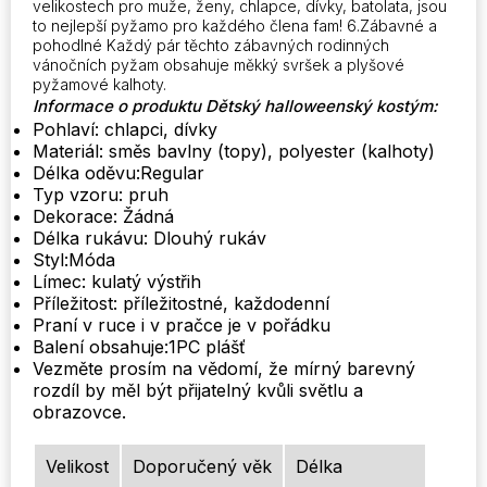
velikostech pro muže, ženy, chlapce, dívky, batolata, jsou
to nejlepší pyžamo pro každého člena fam! 6.Zábavné a
pohodlné Každý pár těchto zábavných rodinných
vánočních pyžam obsahuje měkký svršek a plyšové
pyžamové kalhoty.
Informace o produktu Dětský halloweenský kostým:
Pohlaví: chlapci, dívky
Materiál: směs bavlny (topy), polyester (kalhoty)
Délka oděvu:Regular
Typ vzoru: pruh
Dekorace: Žádná
Délka rukávu: Dlouhý rukáv
Styl:Móda
Límec: kulatý výstřih
Příležitost: příležitostné, každodenní
Praní v ruce i v pračce je v pořádku
Balení obsahuje:1PC plášť
Vezměte prosím na vědomí, že mírný barevný
rozdíl by měl být přijatelný kvůli světlu a
obrazovce.
Velikost
Doporučený věk
Délka