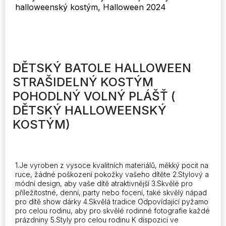
halloweenský kostým, Halloween 2024
dekorace
2024
Strašidelné
kostýmy
množství
DĚTSKÝ BATOLE HALLOWEEN
STRAŠIDELNÝ KOSTÝM
POHODLNÝ VOLNÝ PLÁŠŤ (
DĚTSKÝ HALLOWEENSKÝ
KOSTÝM)
1.Je vyroben z vysoce kvalitních materiálů, měkký pocit na
ruce, žádné poškození pokožky vašeho dítěte 2.Stylový a
módní design, aby vaše dítě atraktivnější 3.Skvělé pro
příležitostné, denní, party nebo focení, také skvělý nápad
pro dítě show dárky 4.Skvělá tradice Odpovídající pyžamo
pro celou rodinu, aby pro skvělé rodinné fotografie každé
prázdniny 5.Styly pro celou rodinu K dispozici ve